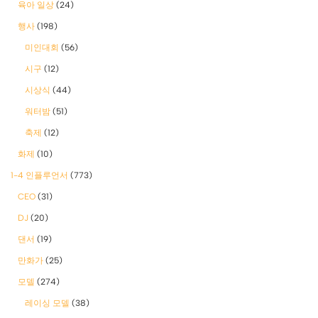
육아 일상
(24)
행사
(198)
미인대회
(56)
시구
(12)
시상식
(44)
워터밤
(51)
축제
(12)
화제
(10)
1-4 인플루언서
(773)
CEO
(31)
DJ
(20)
댄서
(19)
만화가
(25)
모델
(274)
레이싱 모델
(38)