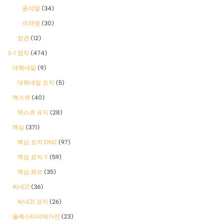
윤석열
(34)
이재명
(30)
장관
(12)
3-1 잡지
(474)
대학내일
(9)
대학내일 표지
(5)
맥스큐
(40)
맥스큐 표지
(28)
맥심
(371)
맥심 표지 DMZ
(97)
맥심 표지 Y
(59)
맥심 화보
(35)
씨네21
(36)
씨네21 표지
(26)
플렉스티비매거진
(23)