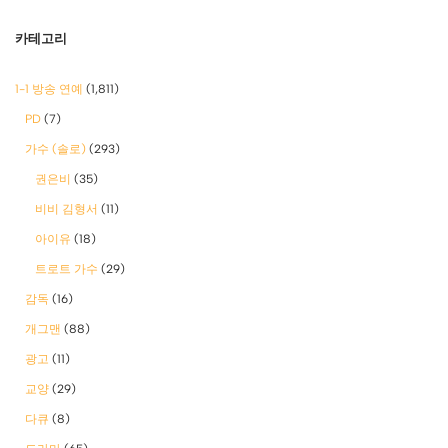
카테고리
1-1 방송 연예
(1,811)
PD
(7)
가수 (솔로)
(293)
권은비
(35)
비비 김형서
(11)
아이유
(18)
트로트 가수
(29)
감독
(16)
개그맨
(88)
광고
(11)
교양
(29)
다큐
(8)