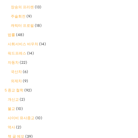
장송의 프리렌
(13)
주술회전
(9)
캐릭터 프로필
(18)
법률
(48)
사회서비스 바우처
(14)
워드프레스
(14)
자동차
(22)
국산차
(6)
외제차
(9)
5 종교 철학
(92)
개신교
(2)
불교
(10)
사이비 유사종교
(10)
역사
(2)
책 글 메모
(39)