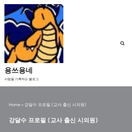
콘
텐
츠
로
건
너
뛰
기
용쓰용네
사람을 기록하는 블로그
Home
»
강달수 프로필 (교사 출신 시의원)
강달수 프로필 (교사 출신 시의원)