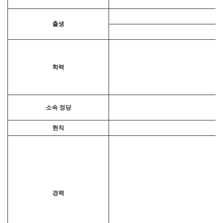
출생
학력
소속 정당
현직
경력