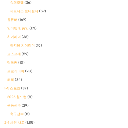
슈퍼모델
(36)
피트니스 보디빌더
(59)
유튜버
(169)
인터넷 방송인
(171)
치어리더
(36)
하지원 치어리더
(10)
코스프레
(59)
틱톡커
(10)
프로게이머
(28)
해외
(34)
1-5 스포츠
(37)
2026 월드컵
(8)
운동선수
(29)
축구선수
(8)
2-1 사건 사고
(1,115)