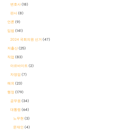
변호사
(18)
판사
(8)
언론
(9)
입법
(141)
2024 국회의원 선거
(47)
저출산
(25)
직업
(83)
아르바이트
(2)
자영업
(7)
해외
(23)
행정
(179)
공무원
(34)
대통령
(64)
노무현
(3)
문재인
(4)