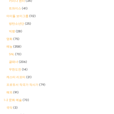
카리나 윈터
(34)
트와이스
(41)
아이돌 보이그룹
(112)
방탄소년단
(25)
빅뱅
(28)
영화
(75)
예능
(358)
SNL
(70)
골때녀
(206)
무한도전
(14)
캐스터 리포터
(21)
프로듀서 작곡가 작사가
(79)
해외
(91)
1-2 문화 예술
(70)
국악
(3)