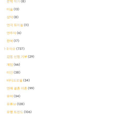
문학 작가
(8)
미술
(13)
성악
(8)
연극 뮤지컬
(11)
연주자
(6)
한복
(17)
1-3 이슈
(737)
감동 선행 기부
(29)
게임
(66)
미인
(38)
바디프로필
(34)
연예 결혼 이혼
(99)
유머
(34)
유튜브
(128)
유행 트렌드
(106)