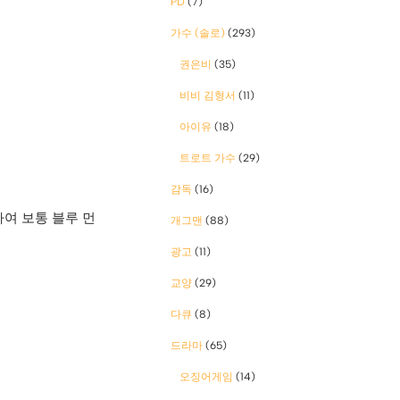
PD
(7)
가수 (솔로)
(293)
권은비
(35)
비비 김형서
(11)
아이유
(18)
트로트 가수
(29)
감독
(16)
여 보통 블루 먼
개그맨
(88)
광고
(11)
교양
(29)
다큐
(8)
드라마
(65)
오징어게임
(14)