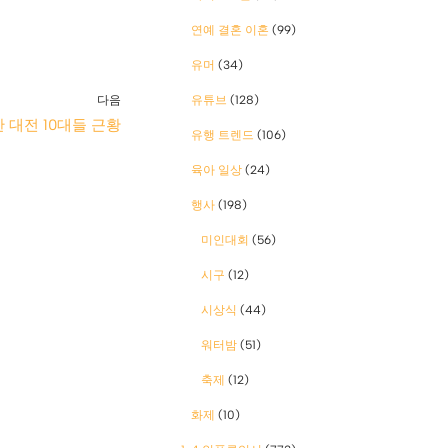
연예 결혼 이혼
(99)
유머
(34)
다음
유튜브
(128)
 대전 10대들 근황
유행 트렌드
(106)
육아 일상
(24)
행사
(198)
미인대회
(56)
시구
(12)
시상식
(44)
워터밤
(51)
축제
(12)
화제
(10)