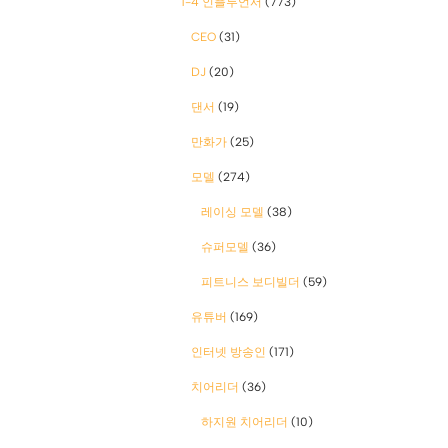
1-4 인플루언서
(773)
CEO
(31)
DJ
(20)
댄서
(19)
만화가
(25)
모델
(274)
레이싱 모델
(38)
슈퍼모델
(36)
피트니스 보디빌더
(59)
유튜버
(169)
인터넷 방송인
(171)
치어리더
(36)
하지원 치어리더
(10)