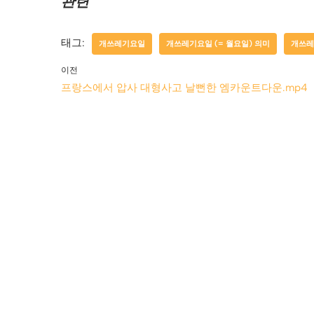
관련
태그:
개쓰레기요일
개쓰레기요일 (= 월요일) 의미
개쓰레
이전
프랑스에서 압사 대형사고 날뻔한 엠카운트다운.mp4