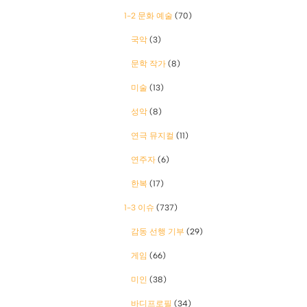
1-2 문화 예술
(70)
국악
(3)
문학 작가
(8)
미술
(13)
성악
(8)
연극 뮤지컬
(11)
연주자
(6)
한복
(17)
1-3 이슈
(737)
감동 선행 기부
(29)
게임
(66)
미인
(38)
바디프로필
(34)