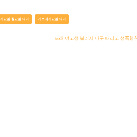
기요일 월요일 의미
개쓰레기요일 의미
또래 여고생 불러서 마구 때리고 성폭행한