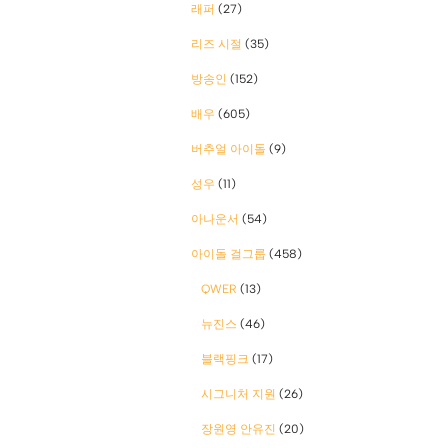
래퍼
(27)
리즈 시절
(35)
방송인
(152)
배우
(605)
버추얼 아이돌
(9)
성우
(11)
아나운서
(54)
아이돌 걸그룹
(458)
QWER
(13)
뉴진스
(46)
블랙핑크
(17)
시그니처 지원
(26)
장원영 안유진
(20)