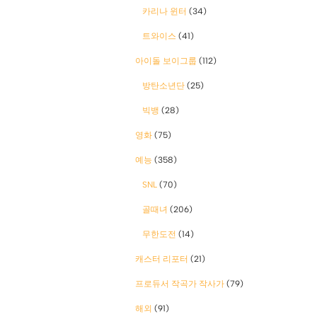
카리나 윈터
(34)
트와이스
(41)
아이돌 보이그룹
(112)
방탄소년단
(25)
빅뱅
(28)
영화
(75)
예능
(358)
SNL
(70)
골때녀
(206)
무한도전
(14)
캐스터 리포터
(21)
프로듀서 작곡가 작사가
(79)
해외
(91)