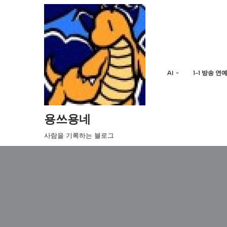
콘
텐
츠
로
AI
1-1 방송 연
건
너
뛰
기
용쓰용네
사람을 기록하는 블로그