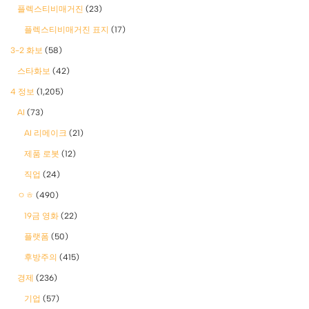
플렉스티비매거진
(23)
플렉스티비매거진 표지
(17)
3-2 화보
(58)
스타화보
(42)
4 정보
(1,205)
AI
(73)
AI 리메이크
(21)
제품 로봇
(12)
직업
(24)
ㅇㅎ
(490)
19금 영화
(22)
플랫폼
(50)
후방주의
(415)
경제
(236)
기업
(57)