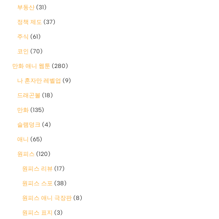
부동산
(31)
정책 제도
(37)
주식
(61)
코인
(70)
만화 애니 웹툰
(280)
나 혼자만 레벨업
(9)
드래곤볼
(18)
만화
(135)
슬램덩크
(4)
애니
(65)
원피스
(120)
원피스 리뷰
(17)
원피스 스포
(38)
원피스 애니 극장판
(8)
원피스 표지
(3)