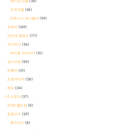
레이싱 모델
(38)
슈퍼모델
(36)
피트니스 보디빌더
(59)
유튜버
(169)
인터넷 방송인
(171)
치어리더
(36)
하지원 치어리더
(10)
코스프레
(59)
틱톡커
(10)
프로게이머
(28)
해외
(34)
1-5 스포츠
(37)
2026 월드컵
(8)
운동선수
(29)
축구선수
(8)