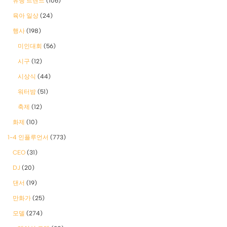
유행 트렌드
(106)
육아 일상
(24)
행사
(198)
미인대회
(56)
시구
(12)
시상식
(44)
워터밤
(51)
축제
(12)
화제
(10)
1-4 인플루언서
(773)
CEO
(31)
DJ
(20)
댄서
(19)
만화가
(25)
모델
(274)