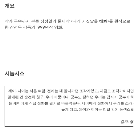
개요
작가 구속까지 부른 장정일의 문제작 <내게 거짓말을 해봐>를 원작으로
한 장선우 감독의 1999년작 영화.
시놉시스
제이, 나이는 서른 여덟. 전에는 꽤 잘나가던 조각가였고, 지금도 조각가이지만 작
알게된 건 순전히 친구, 우리 때문이다. 공부도 잘하던 우리는 갑자기 공부가 하
는 제이에게 직접 전화를 걸기로 마음먹는다. 제이에게 전화해서 우리를 소개시켜
들게 되고. 와이와 제이는 한달 간의 폰섹스로 
출처: 영