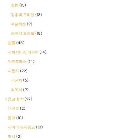
웹툰
(15)
장송의 프리렌
(13)
주술회전
(9)
캐릭터 프로필
(18)
법률
(48)
사회서비스 바우처
(14)
워드프레스
(14)
자동차
(22)
국산차
(6)
외제차
(9)
5 종교 철학
(92)
개신교
(2)
불교
(10)
사이비 유사종교
(10)
역사
(2)