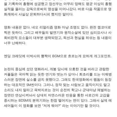
을 기록하여 흥행에 성공했고 장선우는 아무리 망해도 평균 이상의 흥행
실적을 올리는 감독으로써의 명성을 이어나갔다. 바로 다음 작품으로 영
화계에서 사실상 은퇴하다시피 했지만 말이다.
영화 내용은 없다. 네오 리얼리즘 영화 마냥 조명도 없다. 완전 캠코더로
찍은 듯하다. 그리고 배우들의 발연기와 원작소설에 있던 심리묘사나 사
회비판적 요소들이 대부분 생략되었고, 픽션과 현실을 뒤섞는 등 내용이
너무 난해하다.
엔딩 크레딧에 이박사의 뽕짝이 BGM으로 흐르는게 묘하게 개그포인트.
논란의 중심에 섰던 영화라서, 개봉 당시에 므흣한 것을 바라고 관람한
커플들은 국어책 읽는 듯한 연기와 벗는가 싶더니 회초리를 드는 이뭐병
스러운 장면에 실소를 금치 못했다고. 그래도 한국영화에서 펨돔이 등장
하는 대표적인 SM씬이다. 그러나, 정작 맞는 사람보고 움직이지도 말고
소리도 내지 말라고 윽박지르는 것이 순전히 학교나 군대마냥 체벌하는
장면만 연상시켜놔서 상대의 자연스러운 반응을 통한 서로간의 교감을
중시하는 BDSM의 분위기와는 한참 떨어지는 면이 있다. 그래서 실제 에
세머들이 이 영화를 보면 “저게 뭐야?” 라는 이야기만 할 것이다.