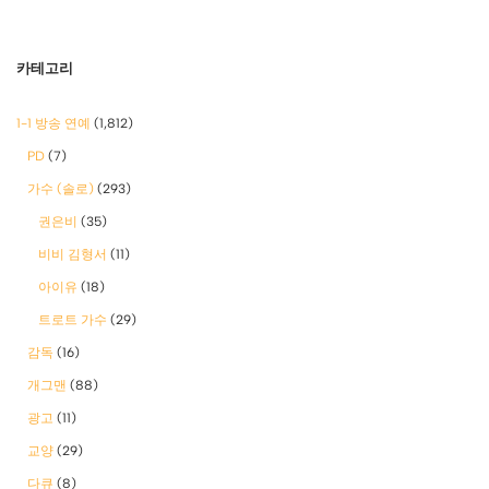
카테고리
1-1 방송 연예
(1,812)
PD
(7)
가수 (솔로)
(293)
권은비
(35)
비비 김형서
(11)
아이유
(18)
트로트 가수
(29)
감독
(16)
개그맨
(88)
광고
(11)
교양
(29)
다큐
(8)