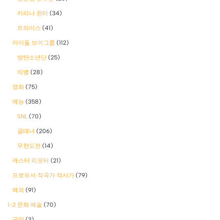
카리나 윈터
(34)
트와이스
(41)
아이돌 보이그룹
(112)
방탄소년단
(25)
빅뱅
(28)
영화
(75)
예능
(358)
SNL
(70)
골때녀
(206)
무한도전
(14)
캐스터 리포터
(21)
프로듀서 작곡가 작사가
(79)
해외
(91)
1-2 문화 예술
(70)
국악
(3)