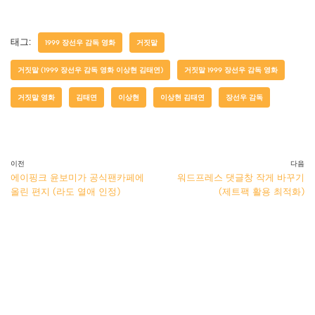
태그:
1999 장선우 감독 영화
거짓말
거짓말 (1999 장선우 감독 영화 이상현 김태연)
거짓말 1999 장선우 감독 영화
거짓말 영화
김태연
이상현
이상현 김태연
장선우 감독
이전
다음
에이핑크 윤보미가 공식팬카페에
워드프레스 댓글창 작게 바꾸기
올린 편지 (라도 열애 인정)
(제트팩 활용 최적화)