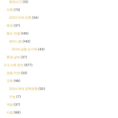
화재사고
(12)
의혹
(73)
2023 마약 의혹
(34)
해외
(37)
혐오 차별
(145)
폐미니즘
(142)
2024 남혐 손가락
(43)
환경 날씨
(27)
2-2 사회 정치
(577)
경찰 치안
(23)
교육
(98)
2024 여대 공학전환
(20)
수능
(7)
국방
(37)
사법
(88)