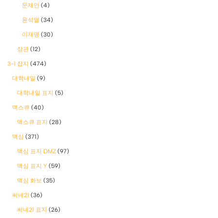
문재인
(4)
윤석열
(34)
이재명
(30)
장관
(12)
3-1 잡지
(474)
대학내일
(9)
대학내일 표지
(5)
맥스큐
(40)
맥스큐 표지
(28)
맥심
(371)
맥심 표지 DMZ
(97)
맥심 표지 Y
(59)
맥심 화보
(35)
씨네21
(36)
씨네21 표지
(26)