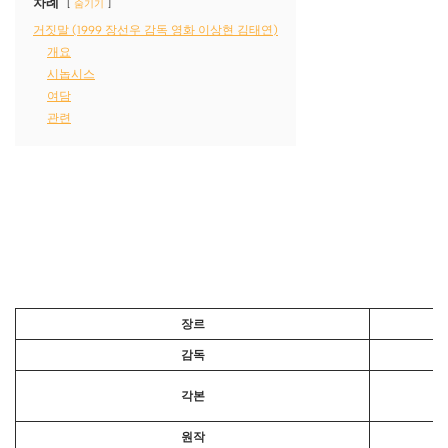
차례
숨기기
거짓말 (1999 장선우 감독 영화 이상현 김태연)
개요
시놉시스
여담
관련
장르
감독
각본
원작