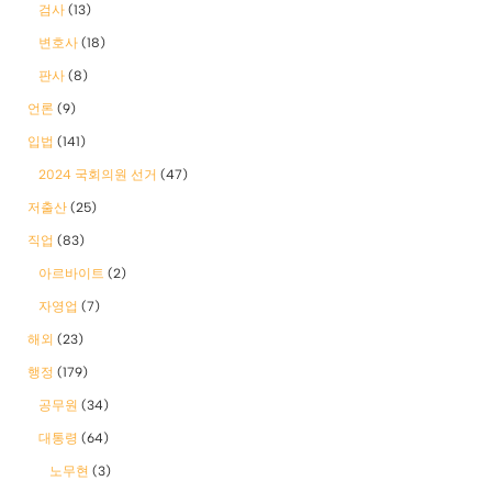
검사
(13)
변호사
(18)
판사
(8)
언론
(9)
입법
(141)
2024 국회의원 선거
(47)
저출산
(25)
직업
(83)
아르바이트
(2)
자영업
(7)
해외
(23)
행정
(179)
공무원
(34)
대통령
(64)
노무현
(3)