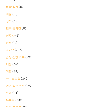
문학 작가
(8)
미술
(13)
성악
(8)
연극 뮤지컬
(11)
연주자
(6)
한복
(17)
1-3 이슈
(737)
감동 선행 기부
(29)
게임
(66)
미인
(38)
바디프로필
(34)
연예 결혼 이혼
(99)
유머
(34)
유튜브
(128)