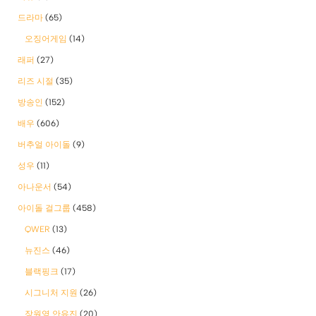
드라마
(65)
오징어게임
(14)
래퍼
(27)
리즈 시절
(35)
방송인
(152)
배우
(606)
버추얼 아이돌
(9)
성우
(11)
아나운서
(54)
아이돌 걸그룹
(458)
QWER
(13)
뉴진스
(46)
블랙핑크
(17)
시그니처 지원
(26)
장원영 안유진
(20)