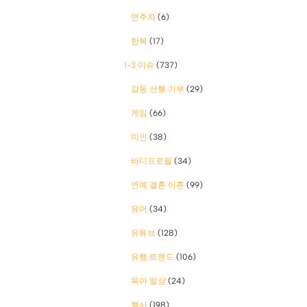
연주자
(6)
한복
(17)
1-3 이슈
(737)
감동 선행 기부
(29)
게임
(66)
미인
(38)
바디프로필
(34)
연예 결혼 이혼
(99)
유머
(34)
유튜브
(128)
유행 트렌드
(106)
육아 일상
(24)
행사
(198)