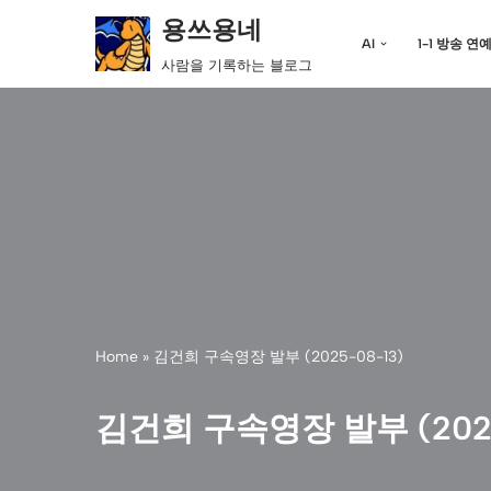
용쓰용네
AI
1-1 방송 연
콘
사람을 기록하는 블로그
텐
츠
로
건
너
뛰
기
Home
»
김건희 구속영장 발부 (2025-08-13)
김건희 구속영장 발부 (2025