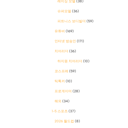
레이싱 모델
(38)
슈퍼모델
(36)
피트니스 보디빌더
(59)
유튜버
(169)
인터넷 방송인
(171)
치어리더
(36)
하지원 치어리더
(10)
코스프레
(59)
틱톡커
(10)
프로게이머
(28)
해외
(34)
1-5 스포츠
(37)
2026 월드컵
(8)