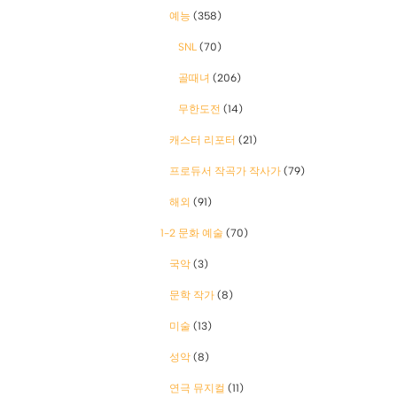
예능
(358)
SNL
(70)
골때녀
(206)
무한도전
(14)
캐스터 리포터
(21)
프로듀서 작곡가 작사가
(79)
해외
(91)
1-2 문화 예술
(70)
국악
(3)
문학 작가
(8)
미술
(13)
성악
(8)
연극 뮤지컬
(11)