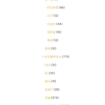
미인대회
(56)
시구
(12)
시상식
(44)
워터밤
(51)
축제
(12)
화제
(10)
1-4 인플루언서
(773)
CEO
(31)
DJ
(20)
댄서
(19)
만화가
(25)
모델
(274)