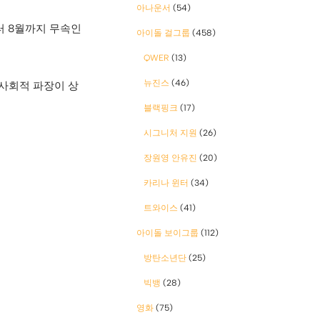
아나운서
(54)
부터 8월까지 무속인
아이돌 걸그룹
(458)
QWER
(13)
뉴진스
(46)
·사회적 파장이 상
블랙핑크
(17)
시그니처 지원
(26)
장원영 안유진
(20)
카리나 윈터
(34)
트와이스
(41)
아이돌 보이그룹
(112)
방탄소년단
(25)
빅뱅
(28)
영화
(75)