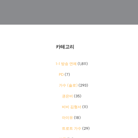
카테고리
1-1 방송 연예
(1,811)
PD
(7)
가수 (솔로)
(293)
권은비
(35)
비비 김형서
(11)
아이유
(18)
트로트 가수
(29)