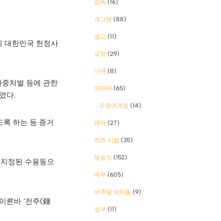
감독
(16)
개그맨
(88)
광고
(11)
께 대한민국 헌정사
교양
(29)
다큐
(8)
가중처벌 등에 관한
드라마
(65)
였다.
오징어게임
(14)
도록 하는 등 증거
래퍼
(27)
리즈 시절
(35)
방송인
(152)
 지정된 수용동으
배우
(605)
버추얼 아이돌
(9)
이른바 ‘전주(錢
성우
(11)