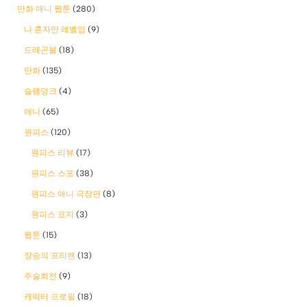
만화 애니 웹툰
(280)
나 혼자만 레벨업
(9)
드래곤볼
(18)
만화
(135)
슬램덩크
(4)
애니
(65)
원피스
(120)
원피스 리뷰
(17)
원피스 스포
(38)
원피스 애니 극장판
(8)
원피스 표지
(3)
웹툰
(15)
장송의 프리렌
(13)
주술회전
(9)
캐릭터 프로필
(18)