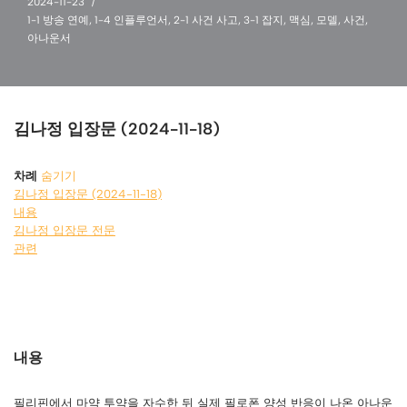
2024-11-23
1-1 방송 연예
,
1-4 인플루언서
,
2-1 사건 사고
,
3-1 잡지
,
맥심
,
모델
,
사건
,
아나운서
김나정 입장문 (2024-11-18)
차례
숨기기
김나정 입장문 (2024-11-18)
내용
김나정 입장문 전문
관련
내용
필리핀에서 마약 투약을 자수한 뒤 실제 필로폰 양성 반응이 나온 아나운