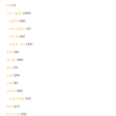
PD
(7)
가수 (솔로)
(293)
권은비
(35)
비비 김형서
(11)
아이유
(18)
트로트 가수
(29)
감독
(16)
개그맨
(88)
광고
(11)
교양
(29)
다큐
(8)
드라마
(65)
오징어게임
(14)
래퍼
(27)
리즈 시절
(35)