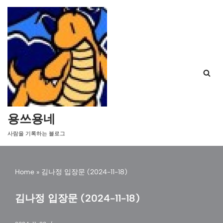
콘
텐
츠
로
건
너
뛰
기
용쓰용네
사람을 기록하는 블로그
Home
»
김나정 입장문 (2024-11-18)
김나정 입장문 (2024-11-18)