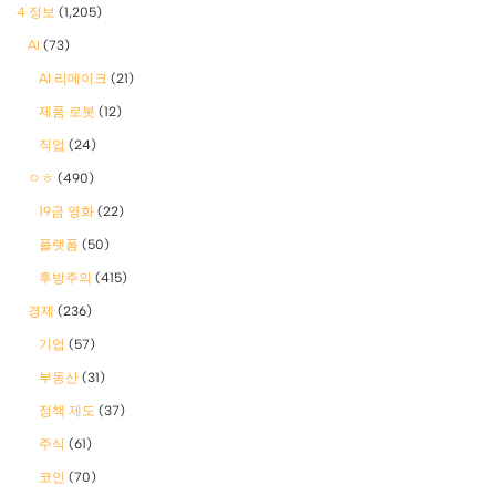
4 정보
(1,205)
AI
(73)
AI 리메이크
(21)
제품 로봇
(12)
직업
(24)
ㅇㅎ
(490)
19금 영화
(22)
플랫폼
(50)
후방주의
(415)
경제
(236)
기업
(57)
부동산
(31)
정책 제도
(37)
주식
(61)
코인
(70)