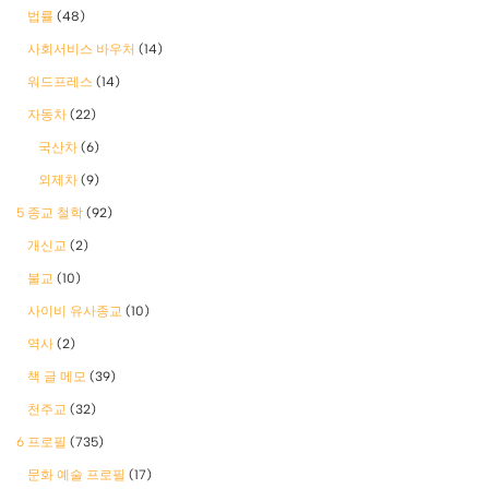
법률
(48)
사회서비스 바우처
(14)
워드프레스
(14)
자동차
(22)
국산차
(6)
외제차
(9)
5 종교 철학
(92)
개신교
(2)
불교
(10)
사이비 유사종교
(10)
역사
(2)
책 글 메모
(39)
천주교
(32)
6 프로필
(735)
문화 예술 프로필
(17)