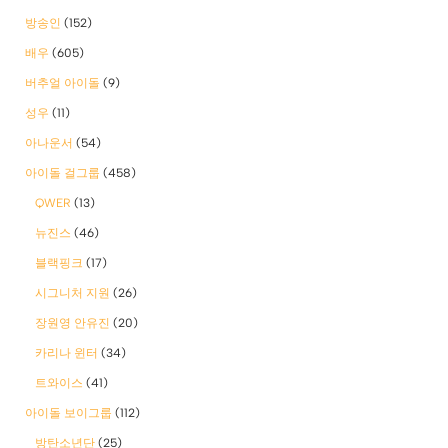
방송인
(152)
배우
(605)
버추얼 아이돌
(9)
성우
(11)
아나운서
(54)
아이돌 걸그룹
(458)
QWER
(13)
뉴진스
(46)
블랙핑크
(17)
시그니처 지원
(26)
장원영 안유진
(20)
카리나 윈터
(34)
트와이스
(41)
아이돌 보이그룹
(112)
방탄소년단
(25)