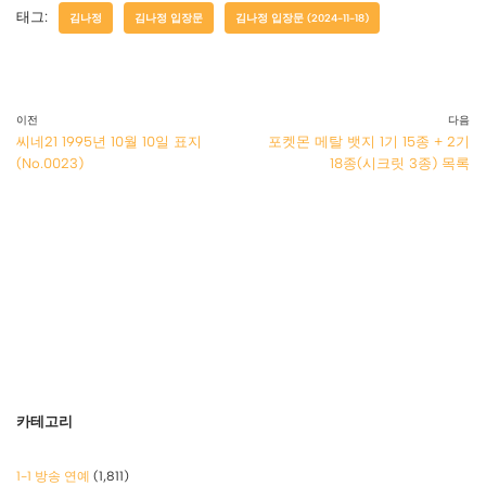
태그:
김나정
김나정 입장문
김나정 입장문 (2024-11-18)
이전
다음
씨네21 1995년 10월 10일 표지
포켓몬 메탈 뱃지 1기 15종 + 2기
(No.0023)
18종(시크릿 3종) 목록
카테고리
1-1 방송 연예
(1,811)