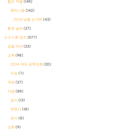
혐오 차별
(145)
폐미니즘
(142)
2024 남혐 손가락
(43)
환경 날씨
(27)
2-2 사회 정치
(577)
경찰 치안
(23)
교육
(98)
2024 여대 공학전환
(20)
수능
(7)
국방
(37)
사법
(88)
검사
(13)
변호사
(18)
판사
(8)
언론
(9)