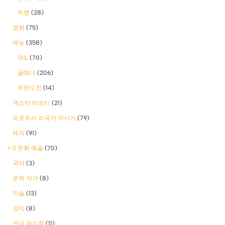
빅뱅
(28)
영화
(75)
예능
(358)
SNL
(70)
골때녀
(206)
무한도전
(14)
캐스터 리포터
(21)
프로듀서 작곡가 작사가
(79)
해외
(91)
1-2 문화 예술
(70)
국악
(3)
문학 작가
(8)
미술
(13)
성악
(8)
연극 뮤지컬
(11)