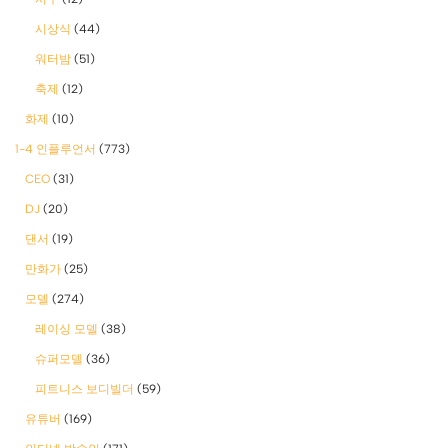
시상식
(44)
워터밤
(51)
축제
(12)
화제
(10)
1-4 인플루언서
(773)
CEO
(31)
DJ
(20)
댄서
(19)
만화가
(25)
모델
(274)
레이싱 모델
(38)
슈퍼모델
(36)
피트니스 보디빌더
(59)
유튜버
(169)