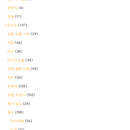
연주자
(6)
한복
(17)
1-3 이슈
(737)
감동 선행 기부
(29)
게임
(66)
미인
(38)
바디프로필
(34)
연예 결혼 이혼
(99)
유머
(34)
유튜브
(128)
유행 트렌드
(106)
육아 일상
(24)
행사
(198)
미인대회
(56)
시구
(12)