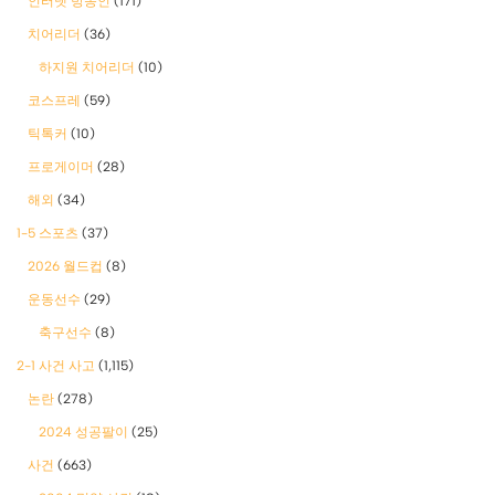
인터넷 방송인
(171)
치어리더
(36)
하지원 치어리더
(10)
코스프레
(59)
틱톡커
(10)
프로게이머
(28)
해외
(34)
1-5 스포츠
(37)
2026 월드컵
(8)
운동선수
(29)
축구선수
(8)
2-1 사건 사고
(1,115)
논란
(278)
2024 성공팔이
(25)
사건
(663)