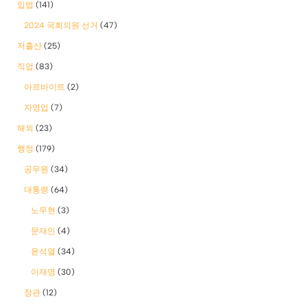
입법
(141)
2024 국회의원 선거
(47)
저출산
(25)
직업
(83)
아르바이트
(2)
자영업
(7)
해외
(23)
행정
(179)
공무원
(34)
대통령
(64)
노무현
(3)
문재인
(4)
윤석열
(34)
이재명
(30)
장관
(12)