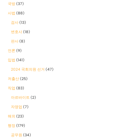
국방
(37)
사법
(88)
검사
(13)
변호사
(18)
판사
(8)
언론
(9)
입법
(141)
2024 국회의원 선거
(47)
저출산
(25)
직업
(83)
아르바이트
(2)
자영업
(7)
해외
(23)
행정
(179)
공무원
(34)