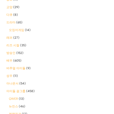
교양
(29)
다큐
(8)
드라마
(65)
오징어게임
(14)
래퍼
(27)
리즈 시절
(35)
방송인
(152)
배우
(605)
버추얼 아이돌
(9)
성우
(11)
아나운서
(54)
아이돌 걸그룹
(458)
QWER
(13)
뉴진스
(46)
블랙핑크
(17)