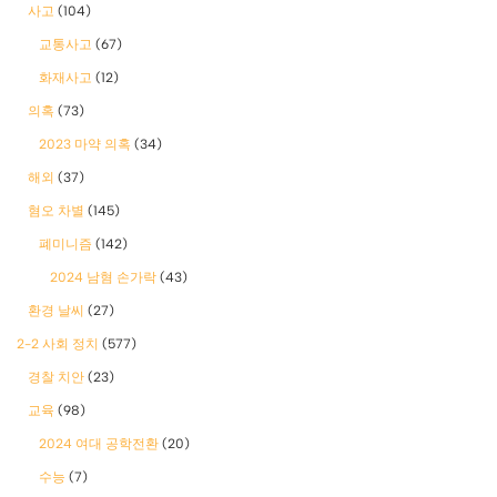
사고
(104)
교통사고
(67)
화재사고
(12)
의혹
(73)
2023 마약 의혹
(34)
해외
(37)
혐오 차별
(145)
폐미니즘
(142)
2024 남혐 손가락
(43)
환경 날씨
(27)
2-2 사회 정치
(577)
경찰 치안
(23)
교육
(98)
2024 여대 공학전환
(20)
수능
(7)