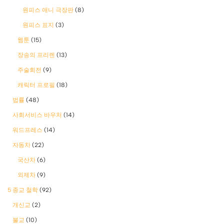
원피스 애니 극장판
(8)
원피스 표지
(3)
웹툰
(15)
장송의 프리렌
(13)
주술회전
(9)
캐릭터 프로필
(18)
법률
(48)
사회서비스 바우처
(14)
워드프레스
(14)
자동차
(22)
국산차
(6)
외제차
(9)
5 종교 철학
(92)
개신교
(2)
불교
(10)