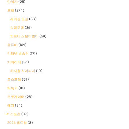
만화가
(25)
모델
(274)
레이싱 모델
(38)
슈퍼모델
(36)
피트니스 보디빌더
(59)
유튜버
(169)
인터넷 방송인
(171)
치어리더
(36)
하지원 치어리더
(10)
코스프레
(59)
틱톡커
(10)
프로게이머
(28)
해외
(34)
1-5 스포츠
(37)
2026 월드컵
(8)