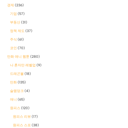
경제
(236)
기업
(57)
부동산
(31)
정책 제도
(37)
주식
(61)
코인
(70)
만화 애니 웹툰
(280)
나 혼자만 레벨업
(9)
드래곤볼
(18)
만화
(135)
슬램덩크
(4)
애니
(65)
원피스
(120)
원피스 리뷰
(17)
원피스 스포
(38)