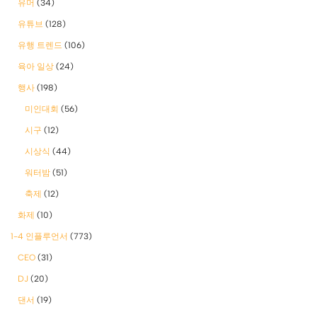
유머
(34)
유튜브
(128)
유행 트렌드
(106)
육아 일상
(24)
행사
(198)
미인대회
(56)
시구
(12)
시상식
(44)
워터밤
(51)
축제
(12)
화제
(10)
1-4 인플루언서
(773)
CEO
(31)
DJ
(20)
댄서
(19)