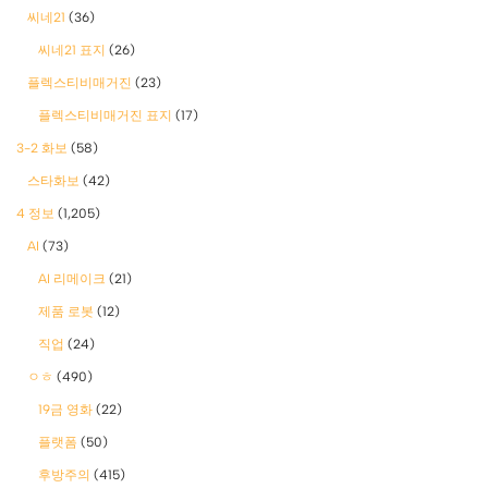
씨네21
(36)
씨네21 표지
(26)
플렉스티비매거진
(23)
플렉스티비매거진 표지
(17)
3-2 화보
(58)
스타화보
(42)
4 정보
(1,205)
AI
(73)
AI 리메이크
(21)
제품 로봇
(12)
직업
(24)
ㅇㅎ
(490)
19금 영화
(22)
플랫폼
(50)
후방주의
(415)