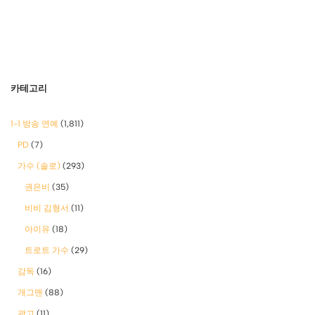
카테고리
1-1 방송 연예
(1,811)
PD
(7)
가수 (솔로)
(293)
권은비
(35)
비비 김형서
(11)
아이유
(18)
트로트 가수
(29)
감독
(16)
개그맨
(88)
광고
(11)