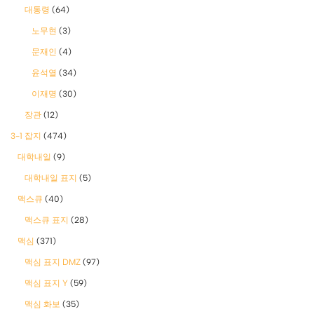
대통령
(64)
노무현
(3)
문재인
(4)
윤석열
(34)
이재명
(30)
장관
(12)
3-1 잡지
(474)
대학내일
(9)
대학내일 표지
(5)
맥스큐
(40)
맥스큐 표지
(28)
맥심
(371)
맥심 표지 DMZ
(97)
맥심 표지 Y
(59)
맥심 화보
(35)