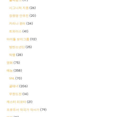
시그니처 지원
(26)
장원영 안유진
(20)
카리나 윈터
(34)
트와이스
(41)
아이돌 보이그룹
(112)
방탄소년단
(25)
빅뱅
(28)
영화
(75)
예능
(358)
SNL
(70)
골때녀
(206)
무한도전
(14)
캐스터 리포터
(21)
프로듀서 작곡가 작사가
(79)