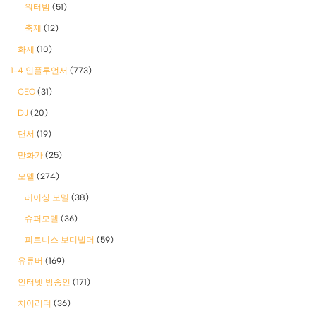
워터밤
(51)
축제
(12)
화제
(10)
1-4 인플루언서
(773)
CEO
(31)
DJ
(20)
댄서
(19)
만화가
(25)
모델
(274)
레이싱 모델
(38)
슈퍼모델
(36)
피트니스 보디빌더
(59)
유튜버
(169)
인터넷 방송인
(171)
치어리더
(36)