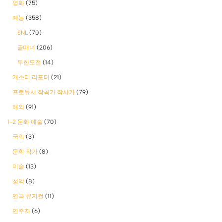
영화
(75)
예능
(358)
SNL
(70)
골때녀
(206)
무한도전
(14)
캐스터 리포터
(21)
프로듀서 작곡가 작사가
(79)
해외
(91)
1-2 문화 예술
(70)
국악
(3)
문학 작가
(8)
미술
(13)
성악
(8)
연극 뮤지컬
(11)
연주자
(6)