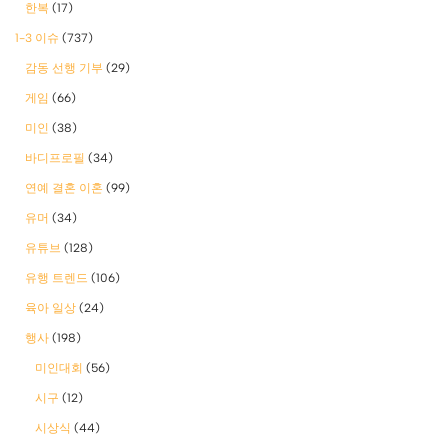
한복
(17)
1-3 이슈
(737)
감동 선행 기부
(29)
게임
(66)
미인
(38)
바디프로필
(34)
연예 결혼 이혼
(99)
유머
(34)
유튜브
(128)
유행 트렌드
(106)
육아 일상
(24)
행사
(198)
미인대회
(56)
시구
(12)
시상식
(44)