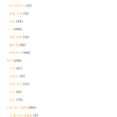
AI 리메이크
(21)
제품 로봇
(12)
직업
(24)
ㅇㅎ
(490)
19금 영화
(22)
플랫폼
(50)
후방주의
(415)
경제
(236)
기업
(57)
부동산
(31)
정책 제도
(37)
주식
(61)
코인
(70)
만화 애니 웹툰
(280)
나 혼자만 레벨업
(9)