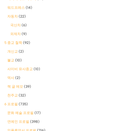
워드프레스
(14)
자동차
(22)
국산차
(6)
외제차
(9)
5 종교 철학
(92)
개신교
(2)
불교
(10)
사이비 유사종교
(10)
역사
(2)
책 글 메모
(39)
천주교
(32)
6 프로필
(735)
문화 예술 프로필
(17)
연예인 프로필
(398)
인플루언서 프로필
(216)