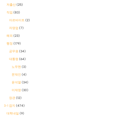
저출산
(25)
직업
(83)
아르바이트
(2)
자영업
(7)
해외
(23)
행정
(179)
공무원
(34)
대통령
(64)
노무현
(3)
문재인
(4)
윤석열
(34)
이재명
(30)
장관
(12)
3-1 잡지
(474)
대학내일
(9)