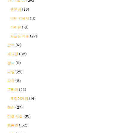
가수 (솔로)
(293)
권은비
(35)
비비 김형서
(11)
아이유
(18)
트로트 가수
(29)
감독
(16)
개그맨
(88)
광고
(11)
교양
(29)
다큐
(8)
드라마
(65)
오징어게임
(14)
래퍼
(27)
리즈 시절
(35)
방송인
(152)