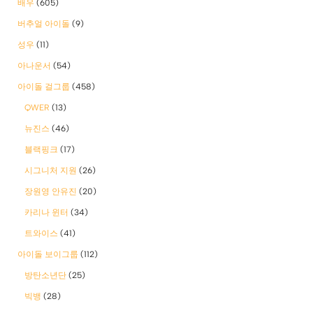
배우
(605)
버추얼 아이돌
(9)
성우
(11)
아나운서
(54)
아이돌 걸그룹
(458)
QWER
(13)
뉴진스
(46)
블랙핑크
(17)
시그니처 지원
(26)
장원영 안유진
(20)
카리나 윈터
(34)
트와이스
(41)
아이돌 보이그룹
(112)
방탄소년단
(25)
빅뱅
(28)