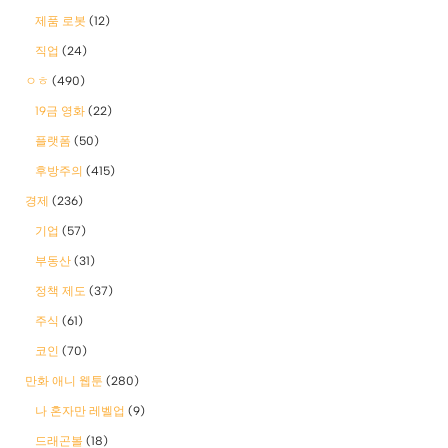
제품 로봇
(12)
직업
(24)
ㅇㅎ
(490)
19금 영화
(22)
플랫폼
(50)
후방주의
(415)
경제
(236)
기업
(57)
부동산
(31)
정책 제도
(37)
주식
(61)
코인
(70)
만화 애니 웹툰
(280)
나 혼자만 레벨업
(9)
드래곤볼
(18)