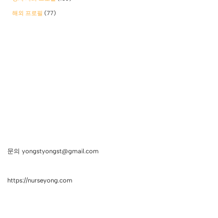
해외 프로필
(77)
문의 yongstyongst@gmail.com
https://nurseyong.com