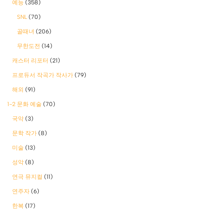
예능
(358)
SNL
(70)
골때녀
(206)
무한도전
(14)
캐스터 리포터
(21)
프로듀서 작곡가 작사가
(79)
해외
(91)
1-2 문화 예술
(70)
국악
(3)
문학 작가
(8)
미술
(13)
성악
(8)
연극 뮤지컬
(11)
연주자
(6)
한복
(17)