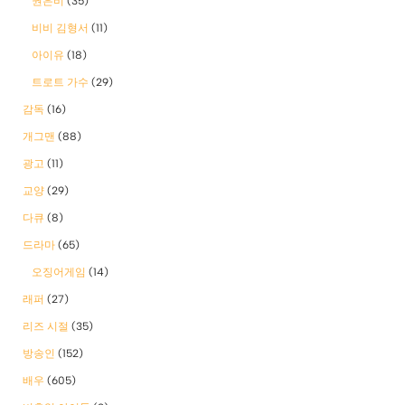
권은비
(35)
비비 김형서
(11)
아이유
(18)
트로트 가수
(29)
감독
(16)
개그맨
(88)
광고
(11)
교양
(29)
다큐
(8)
드라마
(65)
오징어게임
(14)
래퍼
(27)
리즈 시절
(35)
방송인
(152)
배우
(605)