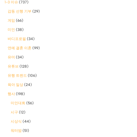
1-3 이슈
(737)
감동 선행 기부
(29)
게임
(66)
미인
(38)
바디프로필
(34)
연예 결혼 이혼
(99)
유머
(34)
유튜브
(128)
유행 트렌드
(106)
육아 일상
(24)
행사
(198)
미인대회
(56)
시구
(12)
시상식
(44)
워터밤
(51)