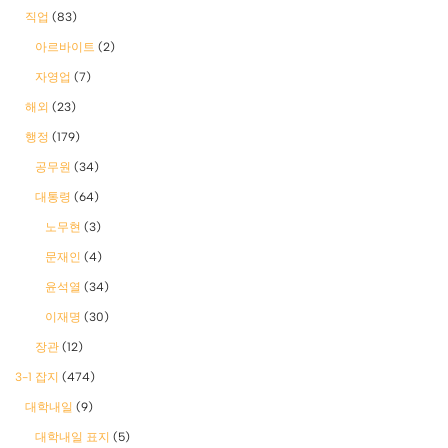
직업
(83)
아르바이트
(2)
자영업
(7)
해외
(23)
행정
(179)
공무원
(34)
대통령
(64)
노무현
(3)
문재인
(4)
윤석열
(34)
이재명
(30)
장관
(12)
3-1 잡지
(474)
대학내일
(9)
대학내일 표지
(5)