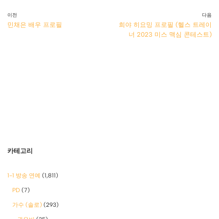
이전
다음
민채은 배우 프로필
희야 히요밍 프로필 (헬스 트레이
너 2023 미스 맥심 콘테스트)
카테고리
1-1 방송 연예
(1,811)
PD
(7)
가수 (솔로)
(293)