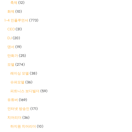
축제
(12)
화제
(10)
1-4 인플루언서
(773)
CEO
(31)
DJ
(20)
댄서
(19)
만화가
(25)
모델
(274)
레이싱 모델
(38)
슈퍼모델
(36)
피트니스 보디빌더
(59)
유튜버
(169)
인터넷 방송인
(171)
치어리더
(36)
하지원 치어리더
(10)