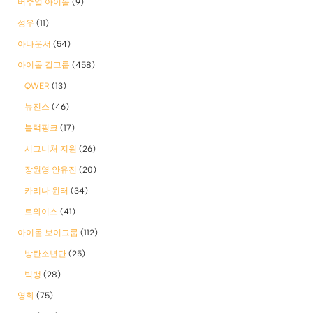
버추얼 아이돌
(9)
성우
(11)
아나운서
(54)
아이돌 걸그룹
(458)
QWER
(13)
뉴진스
(46)
블랙핑크
(17)
시그니처 지원
(26)
장원영 안유진
(20)
카리나 윈터
(34)
트와이스
(41)
아이돌 보이그룹
(112)
방탄소년단
(25)
빅뱅
(28)
영화
(75)