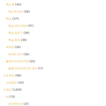
맥스큐
(40)
맥스큐 표지
(28)
맥심
(371)
맥심 표지 DMZ
(97)
맥심 표지 Y
(59)
맥심 화보
(35)
씨네21
(36)
씨네21 표지
(26)
플렉스티비매거진
(23)
플렉스티비매거진 표지
(17)
3-2 화보
(58)
스타화보
(42)
4 정보
(1,205)
AI
(73)
AI 리메이크
(21)