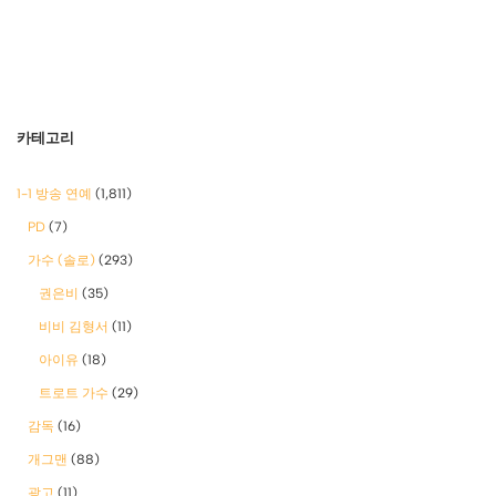
카테고리
1-1 방송 연예
(1,811)
PD
(7)
가수 (솔로)
(293)
권은비
(35)
비비 김형서
(11)
아이유
(18)
트로트 가수
(29)
감독
(16)
개그맨
(88)
광고
(11)