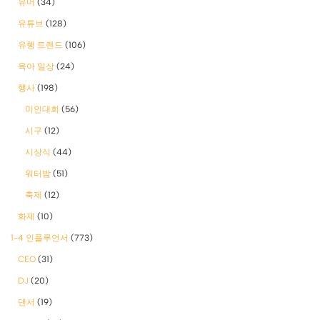
유머
(34)
유튜브
(128)
유행 트렌드
(106)
육아 일상
(24)
행사
(198)
미인대회
(56)
시구
(12)
시상식
(44)
워터밤
(51)
축제
(12)
화제
(10)
1-4 인플루언서
(773)
CEO
(31)
DJ
(20)
댄서
(19)