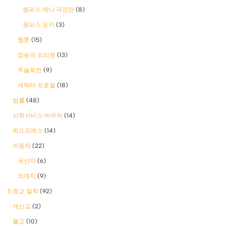
원피스 애니 극장판
(8)
원피스 표지
(3)
웹툰
(15)
장송의 프리렌
(13)
주술회전
(9)
캐릭터 프로필
(18)
법률
(48)
사회서비스 바우처
(14)
워드프레스
(14)
자동차
(22)
국산차
(6)
외제차
(9)
5 종교 철학
(92)
개신교
(2)
불교
(10)