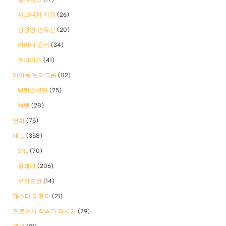
시그니처 지원
(26)
장원영 안유진
(20)
카리나 윈터
(34)
트와이스
(41)
아이돌 보이그룹
(112)
방탄소년단
(25)
빅뱅
(28)
영화
(75)
예능
(358)
SNL
(70)
골때녀
(206)
무한도전
(14)
캐스터 리포터
(21)
프로듀서 작곡가 작사가
(79)