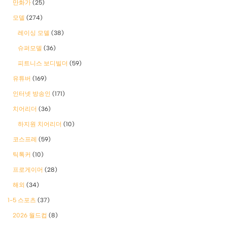
만화가
(25)
모델
(274)
레이싱 모델
(38)
슈퍼모델
(36)
피트니스 보디빌더
(59)
유튜버
(169)
인터넷 방송인
(171)
치어리더
(36)
하지원 치어리더
(10)
코스프레
(59)
틱톡커
(10)
프로게이머
(28)
해외
(34)
1-5 스포츠
(37)
2026 월드컵
(8)