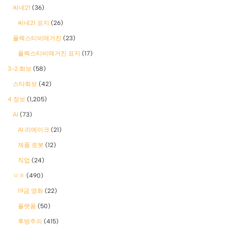
씨네21
(36)
씨네21 표지
(26)
플렉스티비매거진
(23)
플렉스티비매거진 표지
(17)
3-2 화보
(58)
스타화보
(42)
4 정보
(1,205)
AI
(73)
AI 리메이크
(21)
제품 로봇
(12)
직업
(24)
ㅇㅎ
(490)
19금 영화
(22)
플랫폼
(50)
후방주의
(415)