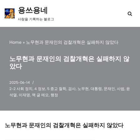
용쓰용네
콘
사람을 기록하는 블로그
텐
츠
로
건
Home
»
노무현과 문재인의 검찰개혁은 실패하지 않았다
너
뛰
노무현과 문재인의 검찰개혁은 실패하지 않
기
았다
2025-06-14
2-2 사회 정치
,
4 정보
,
5 종교 철학
,
검사
,
노무현
,
대통령
,
문재인
,
사법
,
윤
석열
,
이재명
,
책 글 메모
,
행정
노무현과 문재인의 검찰개혁은 실패하지 않았다