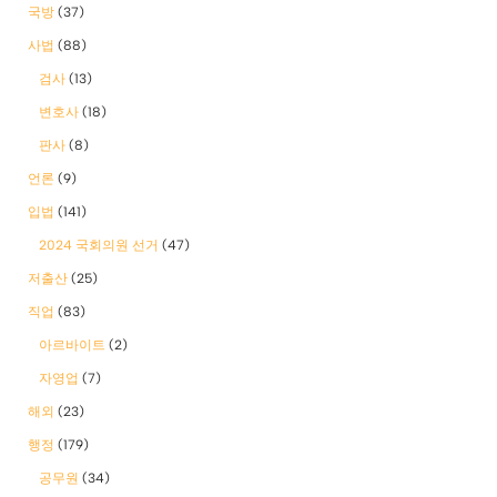
국방
(37)
사법
(88)
검사
(13)
변호사
(18)
판사
(8)
언론
(9)
입법
(141)
2024 국회의원 선거
(47)
저출산
(25)
직업
(83)
아르바이트
(2)
자영업
(7)
해외
(23)
행정
(179)
공무원
(34)