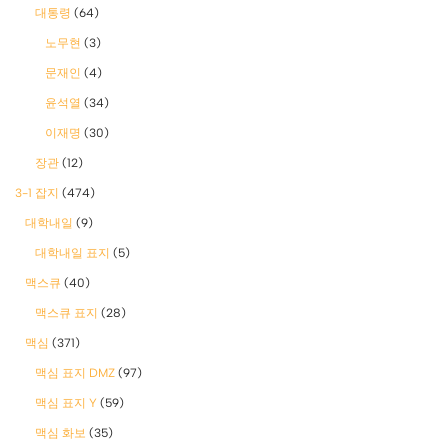
대통령
(64)
노무현
(3)
문재인
(4)
윤석열
(34)
이재명
(30)
장관
(12)
3-1 잡지
(474)
대학내일
(9)
대학내일 표지
(5)
맥스큐
(40)
맥스큐 표지
(28)
맥심
(371)
맥심 표지 DMZ
(97)
맥심 표지 Y
(59)
맥심 화보
(35)