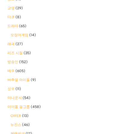
교양
(29)
다큐
(8)
드라마
(65)
오징어게임
(14)
래퍼
(27)
리즈 시절
(35)
방송인
(152)
배우
(605)
버추얼 아이돌
(9)
성우
(11)
아나운서
(54)
아이돌 걸그룹
(458)
QWER
(13)
뉴진스
(46)
블랙핑크
(17)