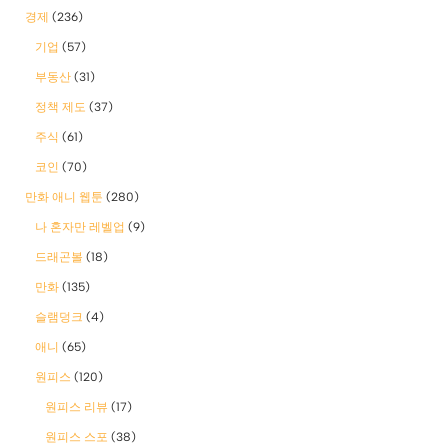
경제
(236)
기업
(57)
부동산
(31)
정책 제도
(37)
주식
(61)
코인
(70)
만화 애니 웹툰
(280)
나 혼자만 레벨업
(9)
드래곤볼
(18)
만화
(135)
슬램덩크
(4)
애니
(65)
원피스
(120)
원피스 리뷰
(17)
원피스 스포
(38)