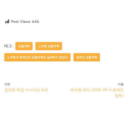
Post Views:
646
태그:
검찰개혁
노무현 검찰개혁
노무현과 문재인의 검찰개혁은 실패하지 않았다
문재인 검찰개혁
이전
다음
김건희 특검 수사대상 16건
위수령 폐지 (2018-09-11 문재인
정부)