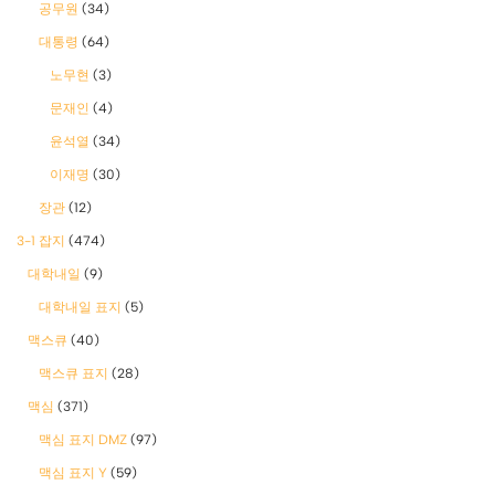
공무원
(34)
대통령
(64)
노무현
(3)
문재인
(4)
윤석열
(34)
이재명
(30)
장관
(12)
3-1 잡지
(474)
대학내일
(9)
대학내일 표지
(5)
맥스큐
(40)
맥스큐 표지
(28)
맥심
(371)
맥심 표지 DMZ
(97)
맥심 표지 Y
(59)