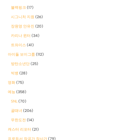
블랙핑크
(17)
시그니처 지원
(26)
장원영 안유진
(20)
카리나 윈터
(34)
트와이스
(41)
아이돌 보이그룹
(112)
방탄소년단
(25)
빅뱅
(28)
영화
(75)
예능
(358)
SNL
(70)
골때녀
(206)
무한도전
(14)
캐스터 리포터
(21)
프로듀서 작곡가 작사가
(79)