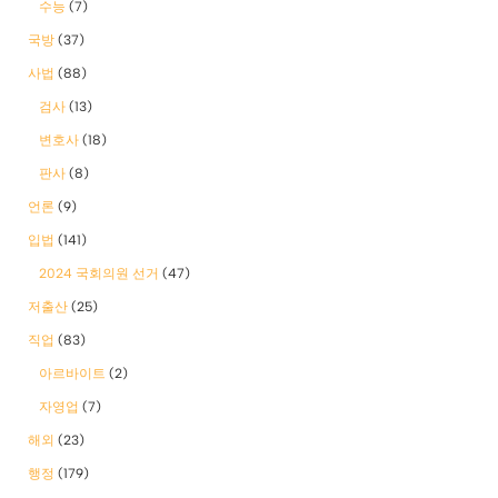
수능
(7)
국방
(37)
사법
(88)
검사
(13)
변호사
(18)
판사
(8)
언론
(9)
입법
(141)
2024 국회의원 선거
(47)
저출산
(25)
직업
(83)
아르바이트
(2)
자영업
(7)
해외
(23)
행정
(179)