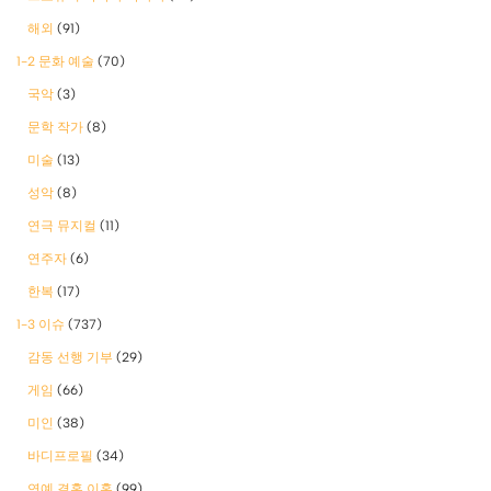
해외
(91)
1-2 문화 예술
(70)
국악
(3)
문학 작가
(8)
미술
(13)
성악
(8)
연극 뮤지컬
(11)
연주자
(6)
한복
(17)
1-3 이슈
(737)
감동 선행 기부
(29)
게임
(66)
미인
(38)
바디프로필
(34)
연예 결혼 이혼
(99)