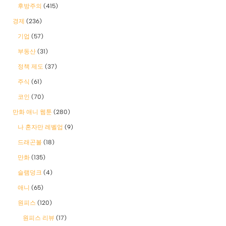
후방주의
(415)
경제
(236)
기업
(57)
부동산
(31)
정책 제도
(37)
주식
(61)
코인
(70)
만화 애니 웹툰
(280)
나 혼자만 레벨업
(9)
드래곤볼
(18)
만화
(135)
슬램덩크
(4)
애니
(65)
원피스
(120)
원피스 리뷰
(17)