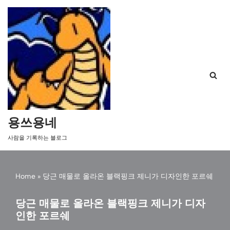
콘
텐
츠
로
건
너
뛰
기
용쓰용네
사람을 기록하는 블로그
Home
»
당근 매물로 올라온 블랙핑크 제니가 디자인한 포르쉐
당근 매물로 올라온 블랙핑크 제니가 디자
인한 포르쉐