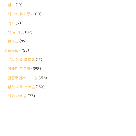
불교
(10)
사이비 유사종교
(10)
역사
(2)
책 글 메모
(39)
천주교
(32)
6 프로필
(735)
문화 예술 프로필
(17)
연예인 프로필
(398)
인플루언서 프로필
(216)
정치 사회 프로필
(150)
해외 프로필
(77)