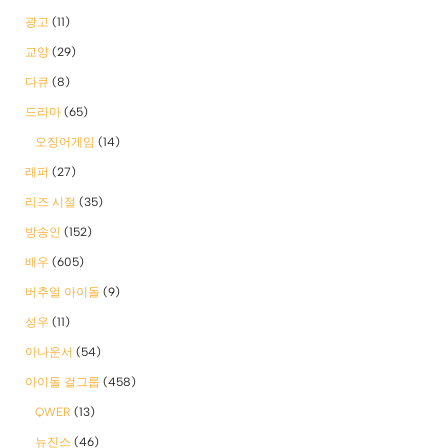
광고
(11)
교양
(29)
다큐
(8)
드라마
(65)
오징어게임
(14)
래퍼
(27)
리즈 시절
(35)
방송인
(152)
배우
(605)
버추얼 아이돌
(9)
성우
(11)
아나운서
(54)
아이돌 걸그룹
(458)
QWER
(13)
뉴진스
(46)