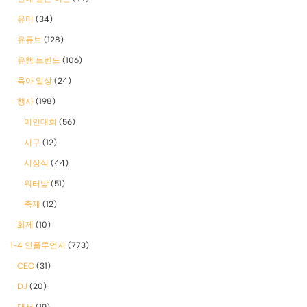
유머
(34)
유튜브
(128)
유행 트렌드
(106)
육아 일상
(24)
행사
(198)
미인대회
(56)
시구
(12)
시상식
(44)
워터밤
(51)
축제
(12)
화제
(10)
1-4 인플루언서
(773)
CEO
(31)
DJ
(20)
댄서
(19)