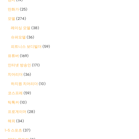
만화가
(25)
모델
(274)
레이싱 모델
(38)
슈퍼모델
(36)
피트니스 보디빌더
(59)
유튜버
(169)
인터넷 방송인
(171)
치어리더
(36)
하지원 치어리더
(10)
코스프레
(59)
틱톡커
(10)
프로게이머
(28)
해외
(34)
1-5 스포츠
(37)