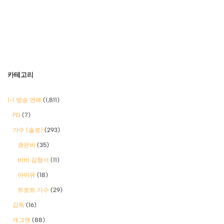
카테고리
1-1 방송 연예
(1,811)
PD
(7)
가수 (솔로)
(293)
권은비
(35)
비비 김형서
(11)
아이유
(18)
트로트 가수
(29)
감독
(16)
개그맨
(88)