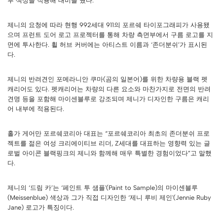
루 색상을 적용해 대비를 줬다.
제니의 요청에 따라 현행 992세대 911의 포르쉐 타이포그래피가 사용됐
으며 프런트 도어 로고 프로젝터를 통해 차량 측면부에서 구름 로고를 지
면에 투사한다. 휠 허브 커버에는 아티스트 이름과 ‘존더분쉬’가 표시된
다.
제니의 반려견인 포메라니안 쿠마(곰의 일본어)를 위한 차량용 블랙 펫
캐리어도 있다. 펫캐리어는 차량의 다른 요소와 마찬가지로 전면의 반려
견명 등을 포함해 마이센블루로 강조되며 제니가 디자인한 구름은 캐리
어 내부에 적용된다.
홀가 게어만 포르쉐코리아 대표는 “포르쉐코리아 최초의 존더분쉬 프로
젝트를 젊은 여성 크리에이티브 리더, Z세대를 대표하는 영향력 있는 글
로벌 아이콘 블랙핑크의 제니와 함께해 매우 특별한 경험이었다”고 말했
다.
제니의 ‘드림 카’는 ‘페인트 투 샘플'(Paint to Sample)의 마이센블루
(Meissenblue) 색상과 그가 직접 디자인한 ‘제니 루비 제인'(Jennie Ruby
Jane) 로고가 특징이다.