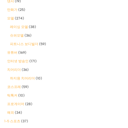
댄서
(19)
만화가
(25)
모델
(274)
레이싱 모델
(38)
슈퍼모델
(36)
피트니스 보디빌더
(59)
유튜버
(169)
인터넷 방송인
(171)
치어리더
(36)
하지원 치어리더
(10)
코스프레
(59)
틱톡커
(10)
프로게이머
(28)
해외
(34)
1-5 스포츠
(37)