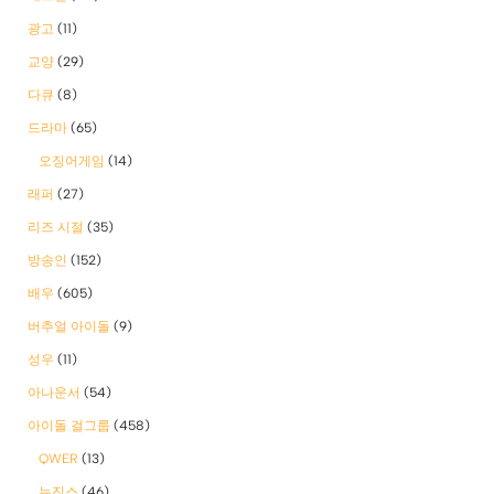
광고
(11)
교양
(29)
다큐
(8)
드라마
(65)
오징어게임
(14)
래퍼
(27)
리즈 시절
(35)
방송인
(152)
배우
(605)
버추얼 아이돌
(9)
성우
(11)
아나운서
(54)
아이돌 걸그룹
(458)
QWER
(13)
뉴진스
(46)