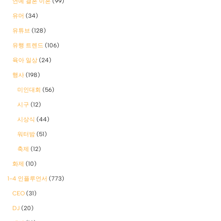
연예 결혼 이혼
(99)
유머
(34)
유튜브
(128)
유행 트렌드
(106)
육아 일상
(24)
행사
(198)
미인대회
(56)
시구
(12)
시상식
(44)
워터밤
(51)
축제
(12)
화제
(10)
1-4 인플루언서
(773)
CEO
(31)
DJ
(20)