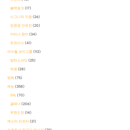
블랙핑크
(17)
시그니처 지원
(26)
장원영 안유진
(20)
카리나 윈터
(34)
트와이스
(41)
아이돌 보이그룹
(112)
방탄소년단
(25)
빅뱅
(28)
영화
(75)
예능
(358)
SNL
(70)
골때녀
(206)
무한도전
(14)
캐스터 리포터
(21)
프로듀서 작곡가 작사가
(79)