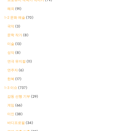
해외
(91)
1-2 문화 예술
(70)
국악
(3)
문학 작가
(8)
미술
(13)
성악
(8)
연극 뮤지컬
(11)
연주자
(6)
한복
(17)
1-3 이슈
(737)
감동 선행 기부
(29)
게임
(66)
미인
(38)
바디프로필
(34)