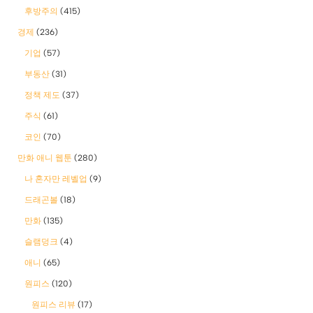
후방주의
(415)
경제
(236)
기업
(57)
부동산
(31)
정책 제도
(37)
주식
(61)
코인
(70)
만화 애니 웹툰
(280)
나 혼자만 레벨업
(9)
드래곤볼
(18)
만화
(135)
슬램덩크
(4)
애니
(65)
원피스
(120)
원피스 리뷰
(17)