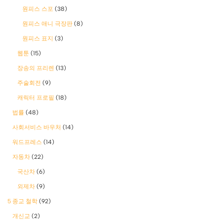
원피스 스포
(38)
원피스 애니 극장판
(8)
원피스 표지
(3)
웹툰
(15)
장송의 프리렌
(13)
주술회전
(9)
캐릭터 프로필
(18)
법률
(48)
사회서비스 바우처
(14)
워드프레스
(14)
자동차
(22)
국산차
(6)
외제차
(9)
5 종교 철학
(92)
개신교
(2)