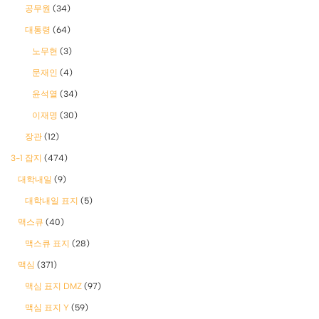
공무원
(34)
대통령
(64)
노무현
(3)
문재인
(4)
윤석열
(34)
이재명
(30)
장관
(12)
3-1 잡지
(474)
대학내일
(9)
대학내일 표지
(5)
맥스큐
(40)
맥스큐 표지
(28)
맥심
(371)
맥심 표지 DMZ
(97)
맥심 표지 Y
(59)