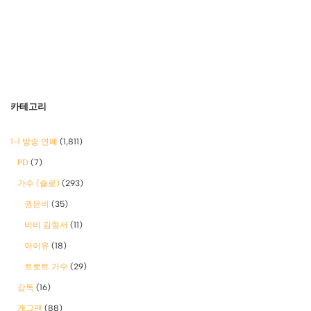
카테고리
1-1 방송 연예
(1,811)
PD
(7)
가수 (솔로)
(293)
권은비
(35)
비비 김형서
(11)
아이유
(18)
트로트 가수
(29)
감독
(16)
개그맨
(88)