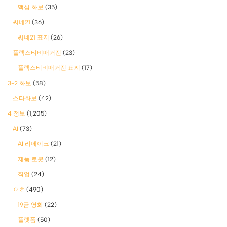
맥심 화보
(35)
씨네21
(36)
씨네21 표지
(26)
플렉스티비매거진
(23)
플렉스티비매거진 표지
(17)
3-2 화보
(58)
스타화보
(42)
4 정보
(1,205)
AI
(73)
AI 리메이크
(21)
제품 로봇
(12)
직업
(24)
ㅇㅎ
(490)
19금 영화
(22)
플랫폼
(50)