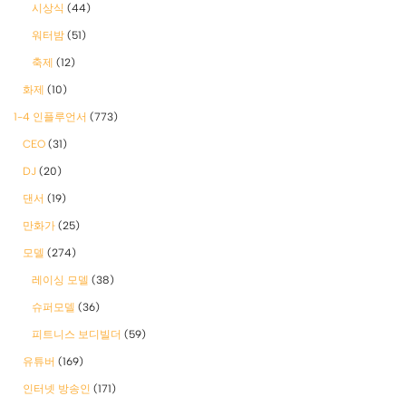
시상식
(44)
워터밤
(51)
축제
(12)
화제
(10)
1-4 인플루언서
(773)
CEO
(31)
DJ
(20)
댄서
(19)
만화가
(25)
모델
(274)
레이싱 모델
(38)
슈퍼모델
(36)
피트니스 보디빌더
(59)
유튜버
(169)
인터넷 방송인
(171)