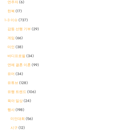
연주자
(6)
한복
(17)
1-3 이슈
(737)
감동 선행 기부
(29)
게임
(66)
미인
(38)
바디프로필
(34)
연예 결혼 이혼
(99)
유머
(34)
유튜브
(128)
유행 트렌드
(106)
육아 일상
(24)
행사
(198)
미인대회
(56)
시구
(12)