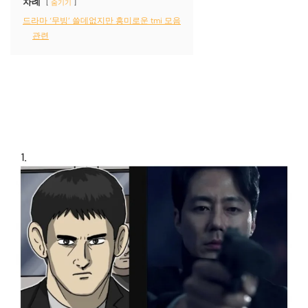
차례
숨기기
드라마 ‘무빙’ 쓸데없지만 흥미로운 tmi 모음
관련