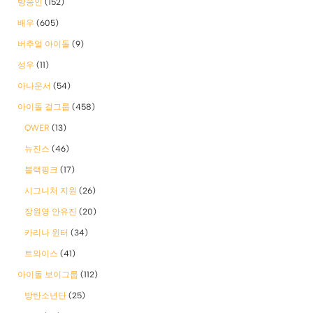
방송인
(152)
배우
(605)
버추얼 아이돌
(9)
성우
(11)
아나운서
(54)
아이돌 걸그룹
(458)
QWER
(13)
뉴진스
(46)
블랙핑크
(17)
시그니처 지원
(26)
장원영 안유진
(20)
카리나 윈터
(34)
트와이스
(41)
아이돌 보이그룹
(112)
방탄소년단
(25)