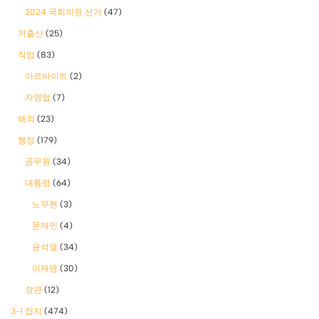
2024 국회의원 선거
(47)
저출산
(25)
직업
(83)
아르바이트
(2)
자영업
(7)
해외
(23)
행정
(179)
공무원
(34)
대통령
(64)
노무현
(3)
문재인
(4)
윤석열
(34)
이재명
(30)
장관
(12)
3-1 잡지
(474)