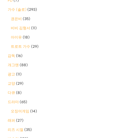
PD
(7)
가수 (솔로)
(293)
권은비
(35)
비비 김형서
(11)
아이유
(18)
트로트 가수
(29)
감독
(16)
개그맨
(88)
광고
(11)
교양
(29)
다큐
(8)
드라마
(65)
오징어게임
(14)
래퍼
(27)
리즈 시절
(35)