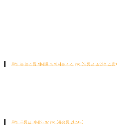
무빙 본 논스톱 세대들 찡해지는 사진 jpg (양동근 조인성 조합)
무빙 구룡표 아내와 딸 jpg (류승룡 인스타)