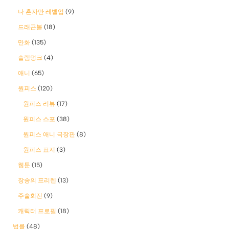
나 혼자만 레벨업
(9)
드래곤볼
(18)
만화
(135)
슬램덩크
(4)
애니
(65)
원피스
(120)
원피스 리뷰
(17)
원피스 스포
(38)
원피스 애니 극장판
(8)
원피스 표지
(3)
웹툰
(15)
장송의 프리렌
(13)
주술회전
(9)
캐릭터 프로필
(18)
법률
(48)