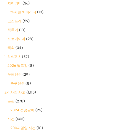
치어리더
(36)
하지원 치어리더
(10)
코스프레
(59)
틱톡커
(10)
프로게이머
(28)
해외
(34)
1-5 스포츠
(37)
2026 월드컵
(8)
운동선수
(29)
축구선수
(8)
2-1 사건 사고
(1,115)
논란
(278)
2024 성공팔이
(25)
사건
(663)
2004 밀양 사건
(18)