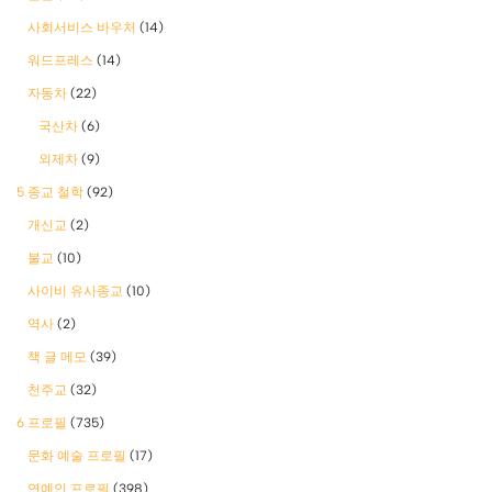
사회서비스 바우처
(14)
워드프레스
(14)
자동차
(22)
국산차
(6)
외제차
(9)
5 종교 철학
(92)
개신교
(2)
불교
(10)
사이비 유사종교
(10)
역사
(2)
책 글 메모
(39)
천주교
(32)
6 프로필
(735)
문화 예술 프로필
(17)
연예인 프로필
(398)