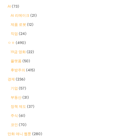
AI
(73)
AI 리메이크
(21)
제품 로봇
(12)
직업
(24)
ㅇㅎ
(490)
19금 영화
(22)
플랫폼
(50)
후방주의
(415)
경제
(236)
기업
(57)
부동산
(31)
정책 제도
(37)
주식
(61)
코인
(70)
만화 애니 웹툰
(280)