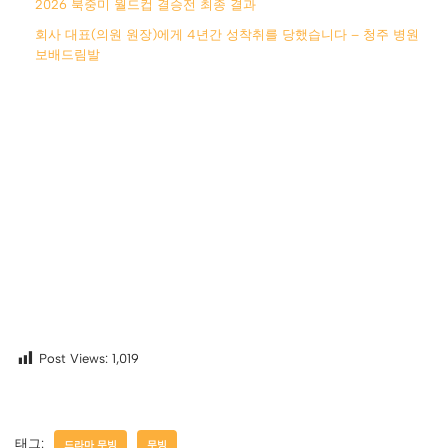
2026 북중미 월드컵 결승전 최종 결과
회사 대표(의원 원장)에게 4년간 성착취를 당했습니다 – 청주 병원
보배드림발
Post Views:
1,019
태그:
드라마 무빙
무빙