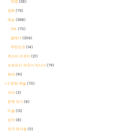
빅뱅
(28)
영화
(75)
예능
(358)
SNL
(70)
골때녀
(206)
무한도전
(14)
캐스터 리포터
(21)
프로듀서 작곡가 작사가
(79)
해외
(91)
1-2 문화 예술
(70)
국악
(3)
문학 작가
(8)
미술
(13)
성악
(8)
연극 뮤지컬
(11)