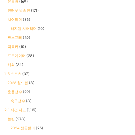
유튜버
(169)
인터넷 방송인
(171)
치어리더
(36)
하지원 치어리더
(10)
코스프레
(59)
틱톡커
(10)
프로게이머
(28)
해외
(34)
1-5 스포츠
(37)
2026 월드컵
(8)
운동선수
(29)
축구선수
(8)
2-1 사건 사고
(1,115)
논란
(278)
2024 성공팔이
(25)