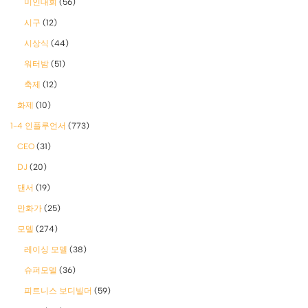
미인대회
(56)
시구
(12)
시상식
(44)
워터밤
(51)
축제
(12)
화제
(10)
1-4 인플루언서
(773)
CEO
(31)
DJ
(20)
댄서
(19)
만화가
(25)
모델
(274)
레이싱 모델
(38)
슈퍼모델
(36)
피트니스 보디빌더
(59)