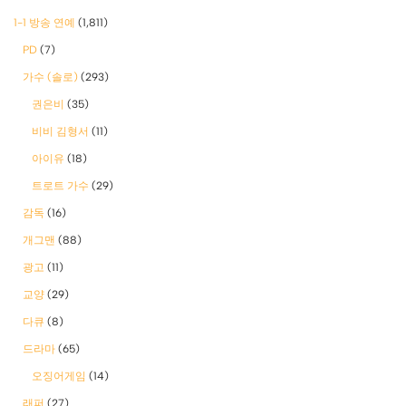
1-1 방송 연예
(1,811)
PD
(7)
가수 (솔로)
(293)
권은비
(35)
비비 김형서
(11)
아이유
(18)
트로트 가수
(29)
감독
(16)
개그맨
(88)
광고
(11)
교양
(29)
다큐
(8)
드라마
(65)
오징어게임
(14)
래퍼
(27)