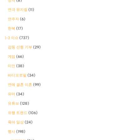
성악
(8)
연극 뮤지컬
(11)
연주자
(6)
한복
(17)
1-3 이슈
(737)
감동 선행 기부
(29)
게임
(66)
미인
(38)
바디프로필
(34)
연예 결혼 이혼
(99)
유머
(34)
유튜브
(128)
유행 트렌드
(106)
육아 일상
(24)
행사
(198)