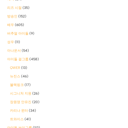
리즈 시절
(35)
방송인
(152)
배우
(605)
버추얼 아이돌
(9)
성우
(11)
아나운서
(54)
아이돌 걸그룹
(458)
QWER
(13)
뉴진스
(46)
블랙핑크
(17)
시그니처 지원
(26)
장원영 안유진
(20)
카리나 윈터
(34)
트와이스
(41)
아이돌 보이그룹
(112)