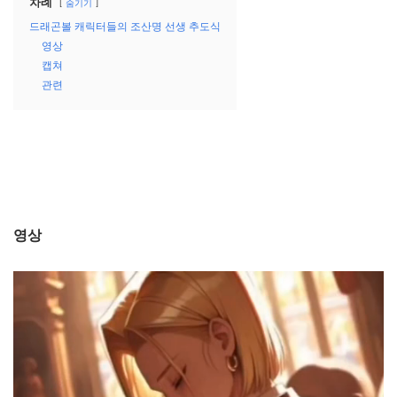
차례
숨기기
드래곤볼 캐릭터들의 조산명 선생 추도식
영상
캡쳐
관련
영상