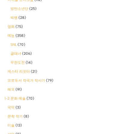
방탄소년단
(25)
빅뱅
(28)
영화
(75)
예능
(358)
SNL
(70)
골때녀
(206)
무한도전
(14)
캐스터 리포터
(21)
프로듀서 작곡가 작사가
(79)
해외
(91)
1-2 문화 예술
(70)
국악
(3)
문학 작가
(8)
미술
(13)