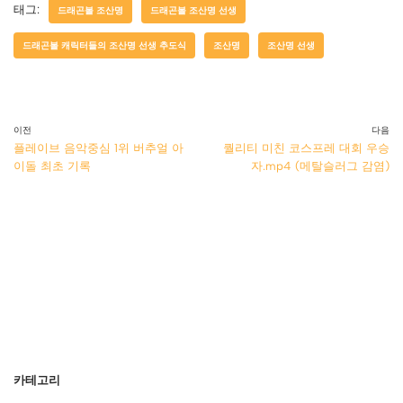
태그:
드래곤볼 조산명
드래곤볼 조산명 선생
드래곤볼 캐릭터들의 조산명 선생 추도식
조산명
조산명 선생
이전
다음
플레이브 음악중심 1위 버추얼 아
퀄리티 미친 코스프레 대회 우승
이돌 최초 기록
자.mp4 (메탈슬러그 감염)
카테고리