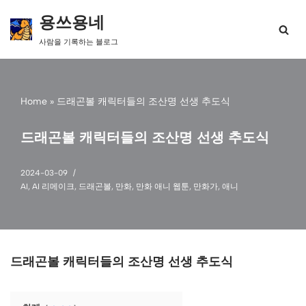
용쓰용네
콘
사람을 기록하는 블로그
텐
츠
로
건
Home
»
드래곤볼 캐릭터들의 조산명 선생 추도식
너
뛰
기
드래곤볼 캐릭터들의 조산명 선생 추도식
2024-03-09
AI
,
AI 리메이크
,
드래곤볼
,
만화
,
만화 애니 웹툰
,
만화가
,
애니
드래곤볼 캐릭터들의 조산명 선생 추도식