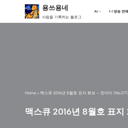
용쓰용네
AI
1-1 방송 연
콘
사람을 기록하는 블로그
텐
츠
로
건
너
뛰
기
Home
»
맥스큐 2016년 8월호 표지 화보 – 전아미 (No.071
맥스큐 2016년 8월호 표지 화