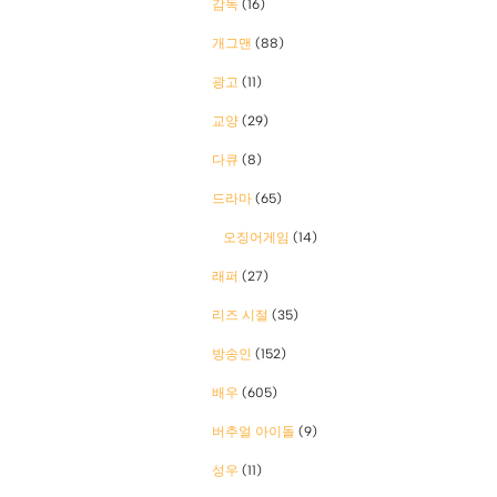
감독
(16)
개그맨
(88)
광고
(11)
교양
(29)
다큐
(8)
드라마
(65)
오징어게임
(14)
래퍼
(27)
리즈 시절
(35)
방송인
(152)
배우
(605)
버추얼 아이돌
(9)
성우
(11)