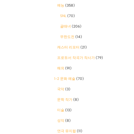
예능
(358)
SNL
(70)
골때녀
(206)
무한도전
(14)
캐스터 리포터
(21)
프로듀서 작곡가 작사가
(79)
해외
(91)
1-2 문화 예술
(70)
국악
(3)
문학 작가
(8)
미술
(13)
성악
(8)
연극 뮤지컬
(11)