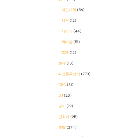
미인대회
(56)
시구
(12)
시상식
(44)
워터밤
(51)
축제
(12)
화제
(10)
1-4 인플루언서
(773)
CEO
(31)
DJ
(20)
댄서
(19)
만화가
(25)
모델
(274)