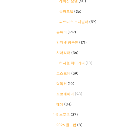
레이싱 모델
(38)
슈퍼모델
(36)
피트니스 보디빌더
(59)
유튜버
(169)
인터넷 방송인
(171)
치어리더
(36)
하지원 치어리더
(10)
코스프레
(59)
틱톡커
(10)
프로게이머
(28)
해외
(34)
1-5 스포츠
(37)
2026 월드컵
(8)