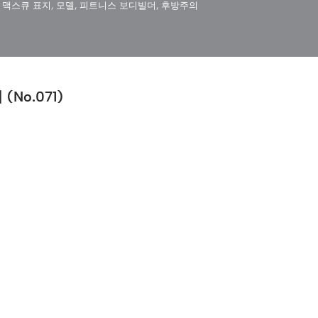
,
맥스큐 표지
,
모델
,
피트니스 보디빌더
,
후방주의
No.071)