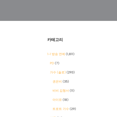
카테고리
1-1 방송 연예
(1,811)
PD
(7)
가수 (솔로)
(293)
권은비
(35)
비비 김형서
(11)
아이유
(18)
트로트 가수
(29)