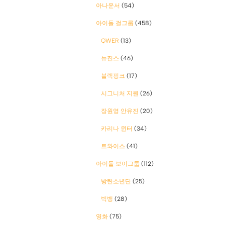
아나운서
(54)
아이돌 걸그룹
(458)
QWER
(13)
뉴진스
(46)
블랙핑크
(17)
시그니처 지원
(26)
장원영 안유진
(20)
카리나 윈터
(34)
트와이스
(41)
아이돌 보이그룹
(112)
방탄소년단
(25)
빅뱅
(28)
영화
(75)