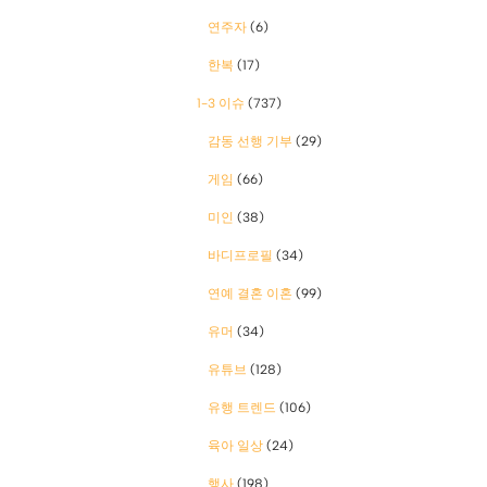
연주자
(6)
한복
(17)
1-3 이슈
(737)
감동 선행 기부
(29)
게임
(66)
미인
(38)
바디프로필
(34)
연예 결혼 이혼
(99)
유머
(34)
유튜브
(128)
유행 트렌드
(106)
육아 일상
(24)
행사
(198)