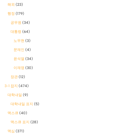
해외
(23)
행정
(179)
공무원
(34)
대통령
(64)
노무현
(3)
문재인
(4)
윤석열
(34)
이재명
(30)
장관
(12)
3-1 잡지
(474)
대학내일
(9)
대학내일 표지
(5)
맥스큐
(40)
맥스큐 표지
(28)
맥심
(371)