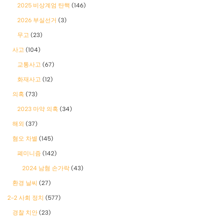
2025 비상계엄 탄핵
(146)
2026 부실선거
(3)
무고
(23)
사고
(104)
교통사고
(67)
화재사고
(12)
의혹
(73)
2023 마약 의혹
(34)
해외
(37)
혐오 차별
(145)
폐미니즘
(142)
2024 남혐 손가락
(43)
환경 날씨
(27)
2-2 사회 정치
(577)
경찰 치안
(23)