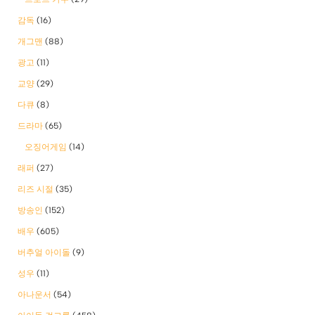
감독
(16)
개그맨
(88)
광고
(11)
교양
(29)
다큐
(8)
드라마
(65)
오징어게임
(14)
래퍼
(27)
리즈 시절
(35)
방송인
(152)
배우
(605)
버추얼 아이돌
(9)
성우
(11)
아나운서
(54)