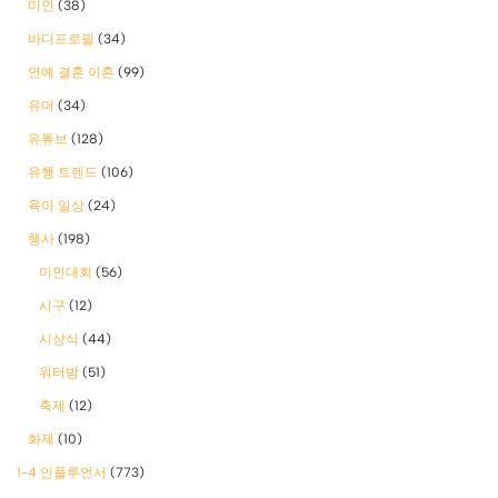
미인
(38)
바디프로필
(34)
연예 결혼 이혼
(99)
유머
(34)
유튜브
(128)
유행 트렌드
(106)
육아 일상
(24)
행사
(198)
미인대회
(56)
시구
(12)
시상식
(44)
워터밤
(51)
축제
(12)
화제
(10)
1-4 인플루언서
(773)