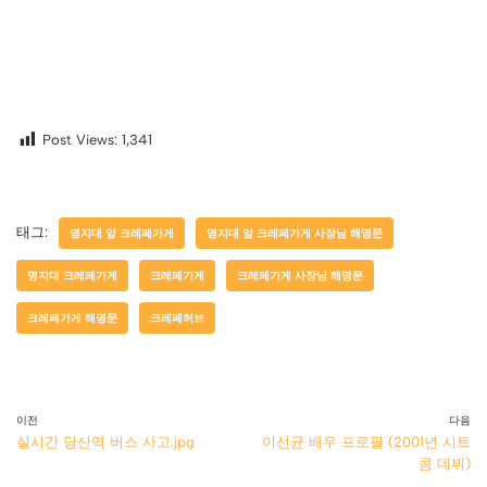
Post Views:
1,341
태그:
명지대 앞 크레페가게
명지대 앞 크레페가게 사장님 해명문
명지대 크레페가게
크레페가게
크레페가게 사장님 해명문
크레페가게 해명문
크레페허브
이전
다음
실시간 당산역 버스 사고.jpg
이선균 배우 프로필 (2001년 시트
콤 데뷔)