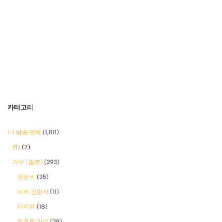
카테고리
1-1 방송 연예
(1,811)
PD
(7)
가수 (솔로)
(293)
권은비
(35)
비비 김형서
(11)
아이유
(18)
트로트 가수
(29)