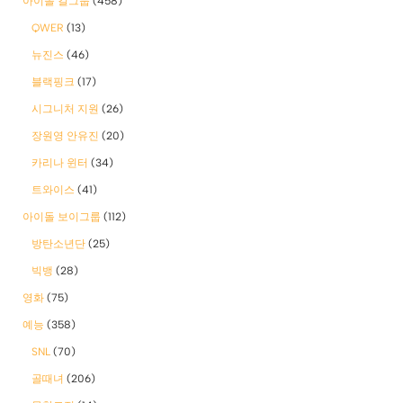
아이돌 걸그룹
(458)
QWER
(13)
뉴진스
(46)
블랙핑크
(17)
시그니처 지원
(26)
장원영 안유진
(20)
카리나 윈터
(34)
트와이스
(41)
아이돌 보이그룹
(112)
방탄소년단
(25)
빅뱅
(28)
영화
(75)
예능
(358)
SNL
(70)
골때녀
(206)