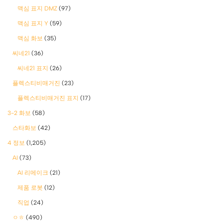
맥심 표지 DMZ
(97)
맥심 표지 Y
(59)
맥심 화보
(35)
씨네21
(36)
씨네21 표지
(26)
플렉스티비매거진
(23)
플렉스티비매거진 표지
(17)
3-2 화보
(58)
스타화보
(42)
4 정보
(1,205)
AI
(73)
AI 리메이크
(21)
제품 로봇
(12)
직업
(24)
ㅇㅎ
(490)