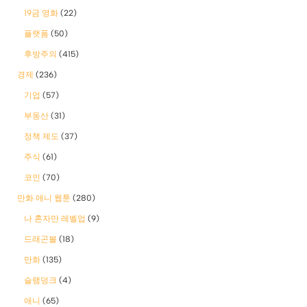
19금 영화
(22)
플랫폼
(50)
후방주의
(415)
경제
(236)
기업
(57)
부동산
(31)
정책 제도
(37)
주식
(61)
코인
(70)
만화 애니 웹툰
(280)
나 혼자만 레벨업
(9)
드래곤볼
(18)
만화
(135)
슬램덩크
(4)
애니
(65)