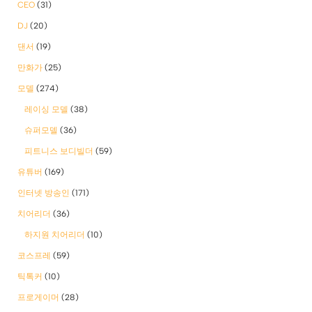
CEO
(31)
DJ
(20)
댄서
(19)
만화가
(25)
모델
(274)
레이싱 모델
(38)
슈퍼모델
(36)
피트니스 보디빌더
(59)
유튜버
(169)
인터넷 방송인
(171)
치어리더
(36)
하지원 치어리더
(10)
코스프레
(59)
틱톡커
(10)
프로게이머
(28)