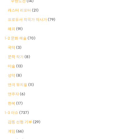
무한도전
(14)
캐스터 리포터
(21)
프로듀서 작곡가 작사가
(79)
해외
(91)
1-2 문화 예술
(70)
국악
(3)
문학 작가
(8)
미술
(13)
성악
(8)
연극 뮤지컬
(11)
연주자
(6)
한복
(17)
1-3 이슈
(737)
감동 선행 기부
(29)
게임
(66)