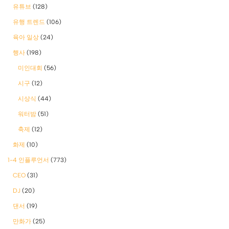
유튜브
(128)
유행 트렌드
(106)
육아 일상
(24)
행사
(198)
미인대회
(56)
시구
(12)
시상식
(44)
워터밤
(51)
축제
(12)
화제
(10)
1-4 인플루언서
(773)
CEO
(31)
DJ
(20)
댄서
(19)
만화가
(25)