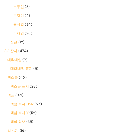
노무현
(3)
문재인
(4)
윤석열
(34)
이재명
(30)
장관
(12)
3-1 잡지
(474)
대학내일
(9)
대학내일 표지
(5)
맥스큐
(40)
맥스큐 표지
(28)
맥심
(371)
맥심 표지 DMZ
(97)
맥심 표지 Y
(59)
맥심 화보
(35)
씨네21
(36)