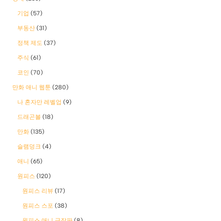
기업
(57)
부동산
(31)
정책 제도
(37)
주식
(61)
코인
(70)
만화 애니 웹툰
(280)
나 혼자만 레벨업
(9)
드래곤볼
(18)
만화
(135)
슬램덩크
(4)
애니
(65)
원피스
(120)
원피스 리뷰
(17)
원피스 스포
(38)
원피스 애니 극장판
(8)