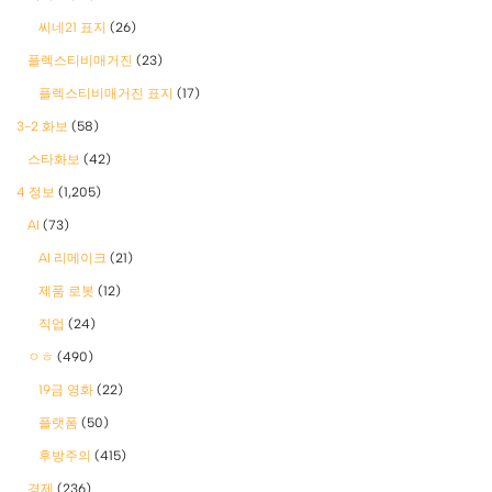
씨네21 표지
(26)
플렉스티비매거진
(23)
플렉스티비매거진 표지
(17)
3-2 화보
(58)
스타화보
(42)
4 정보
(1,205)
AI
(73)
AI 리메이크
(21)
제품 로봇
(12)
직업
(24)
ㅇㅎ
(490)
19금 영화
(22)
플랫폼
(50)
후방주의
(415)
경제
(236)