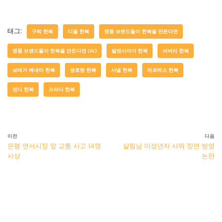
태그:
구찌 한복
디올 한복
명품 브랜드들이 한복을 만든다면
명품 브랜드들이 한복을 만든다면 (AI)
발렌시아가 한복
버버리 한복
보테가 베네타 한복
생로랑 한복
샤넬 한복
에르메스 한복
펜디 한복
프라다 한복
이전
다음
은평 연서시장 앞 교통 사고 14명
살림남 미성년자 샤워 장면 방영
사상
논란