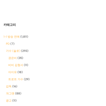
카테고리
1-1 방송 연예
(1,811)
PD
(7)
가수 (솔로)
(293)
권은비
(35)
비비 김형서
(11)
아이유
(18)
트로트 가수
(29)
감독
(16)
개그맨
(88)
광고
(11)