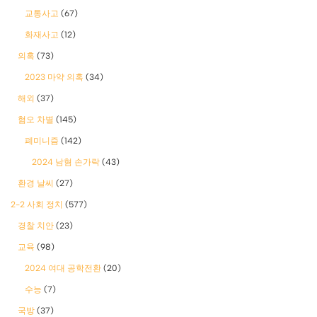
교통사고
(67)
화재사고
(12)
의혹
(73)
2023 마약 의혹
(34)
해외
(37)
혐오 차별
(145)
폐미니즘
(142)
2024 남혐 손가락
(43)
환경 날씨
(27)
2-2 사회 정치
(577)
경찰 치안
(23)
교육
(98)
2024 여대 공학전환
(20)
수능
(7)
국방
(37)