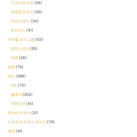
시그니처 지원
(26)
장원영 안유진
(20)
카리나 윈터
(34)
트와이스
(41)
아이돌 보이그룹
(112)
방탄소년단
(25)
빅뱅
(28)
영화
(75)
예능
(358)
SNL
(70)
골때녀
(206)
무한도전
(14)
캐스터 리포터
(21)
프로듀서 작곡가 작사가
(79)
해외
(91)