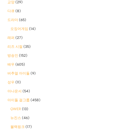
교양
(29)
다큐
(8)
드라마
(65)
오징어게임
(14)
래퍼
(27)
리즈 시절
(35)
방송인
(152)
배우
(605)
버추얼 아이돌
(9)
성우
(11)
아나운서
(54)
아이돌 걸그룹
(458)
QWER
(13)
뉴진스
(46)
블랙핑크
(17)