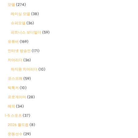
모델
(274)
레이싱 모델
(38)
슈퍼모델
(36)
피트니스 보디빌더
(59)
유튜버
(169)
인터넷 방송인
(171)
치어리더
(36)
하지원 치어리더
(10)
코스프레
(59)
틱톡커
(10)
프로게이머
(28)
해외
(34)
1-5 스포츠
(37)
2026 월드컵
(8)
운동선수
(29)