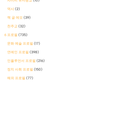
사이비 유사종교
(10)
역사
(2)
책 글 메모
(39)
천주교
(32)
6 프로필
(735)
문화 예술 프로필
(17)
연예인 프로필
(398)
인플루언서 프로필
(216)
정치 사회 프로필
(150)
해외 프로필
(77)