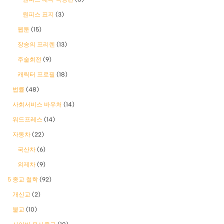
원피스 표지
(3)
웹툰
(15)
장송의 프리렌
(13)
주술회전
(9)
캐릭터 프로필
(18)
법률
(48)
사회서비스 바우처
(14)
워드프레스
(14)
자동차
(22)
국산차
(6)
외제차
(9)
5 종교 철학
(92)
개신교
(2)
불교
(10)