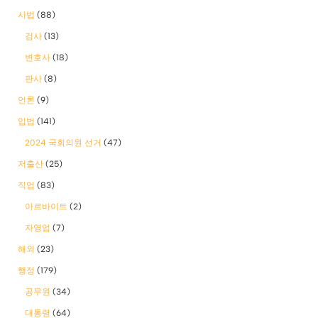
사법
(88)
검사
(13)
변호사
(18)
판사
(8)
언론
(9)
입법
(141)
2024 국회의원 선거
(47)
저출산
(25)
직업
(83)
아르바이트
(2)
자영업
(7)
해외
(23)
행정
(179)
공무원
(34)
대통령
(64)