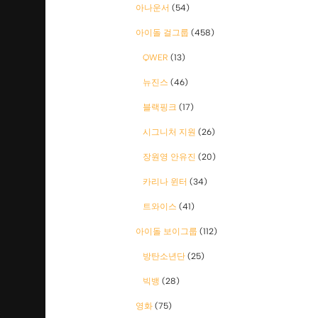
아나운서
(54)
아이돌 걸그룹
(458)
QWER
(13)
뉴진스
(46)
블랙핑크
(17)
시그니처 지원
(26)
장원영 안유진
(20)
카리나 윈터
(34)
트와이스
(41)
아이돌 보이그룹
(112)
방탄소년단
(25)
빅뱅
(28)
영화
(75)