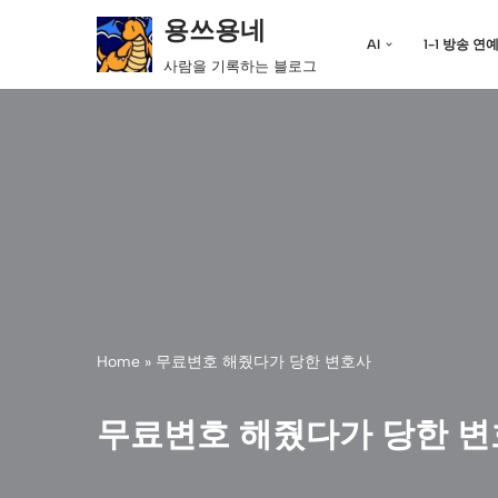
용쓰용네
AI
1-1 방송 연
콘
사람을 기록하는 블로그
텐
츠
로
건
너
뛰
기
Home
»
무료변호 해줬다가 당한 변호사
무료변호 해줬다가 당한 