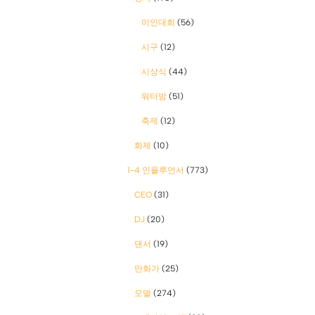
미인대회
(56)
시구
(12)
시상식
(44)
워터밤
(51)
축제
(12)
화제
(10)
1-4 인플루언서
(773)
CEO
(31)
DJ
(20)
댄서
(19)
만화가
(25)
모델
(274)