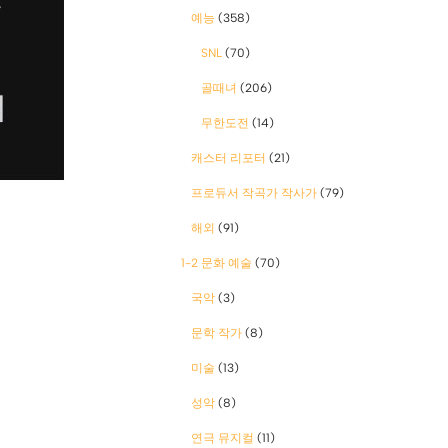
예능
(358)
SNL
(70)
골때녀
(206)
무한도전
(14)
캐스터 리포터
(21)
프로듀서 작곡가 작사가
(79)
해외
(91)
1-2 문화 예술
(70)
국악
(3)
문학 작가
(8)
미술
(13)
성악
(8)
연극 뮤지컬
(11)