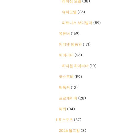
레이싱 모델
(38)
슈퍼모델
(36)
피트니스 보디빌더
(59)
유튜버
(169)
인터넷 방송인
(171)
치어리더
(36)
하지원 치어리더
(10)
코스프레
(59)
틱톡커
(10)
프로게이머
(28)
해외
(34)
1-5 스포츠
(37)
2026 월드컵
(8)