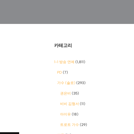
카테고리
1-1 방송 연예
(1,811)
PD
(7)
가수 (솔로)
(293)
권은비
(35)
비비 김형서
(11)
아이유
(18)
트로트 가수
(29)