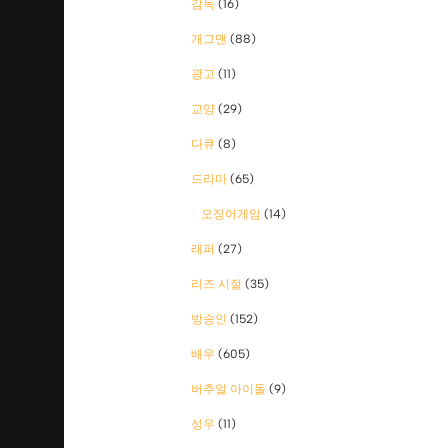
감독
(16)
개그맨
(88)
광고
(11)
교양
(29)
다큐
(8)
드라마
(65)
오징어게임
(14)
래퍼
(27)
리즈 시절
(35)
방송인
(152)
배우
(605)
버추얼 아이돌
(9)
성우
(11)