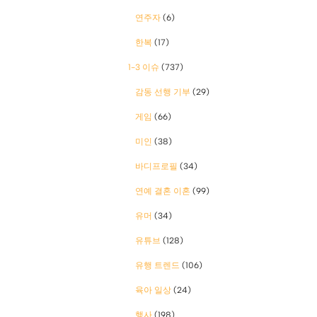
연주자
(6)
한복
(17)
1-3 이슈
(737)
감동 선행 기부
(29)
게임
(66)
미인
(38)
바디프로필
(34)
연예 결혼 이혼
(99)
유머
(34)
유튜브
(128)
유행 트렌드
(106)
육아 일상
(24)
행사
(198)