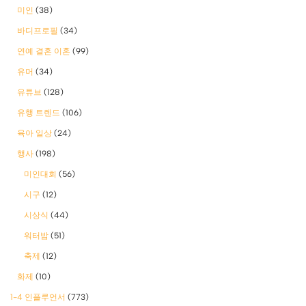
미인
(38)
바디프로필
(34)
연예 결혼 이혼
(99)
유머
(34)
유튜브
(128)
유행 트렌드
(106)
육아 일상
(24)
행사
(198)
미인대회
(56)
시구
(12)
시상식
(44)
워터밤
(51)
축제
(12)
화제
(10)
1-4 인플루언서
(773)