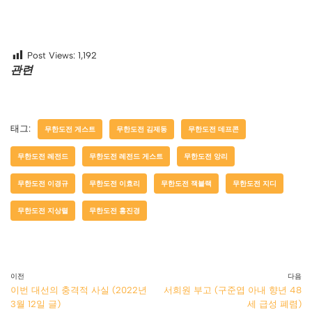
Post Views:
1,192
관련
태그:
무한도전 게스트
무한도전 김제동
무한도전 데프콘
무한도전 레전드
무한도전 레전드 게스트
무한도전 앙리
무한도전 이경규
무한도전 이효리
무한도전 잭블랙
무한도전 지디
무한도전 지상렬
무한도전 홍진경
이전
다음
이번 대선의 충격적 사실 (2022년
서희원 부고 (구준엽 아내 향년 48
3월 12일 글)
세 급성 폐렴)