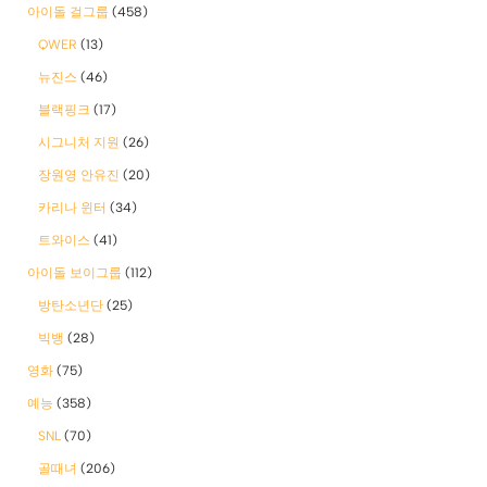
아이돌 걸그룹
(458)
QWER
(13)
뉴진스
(46)
블랙핑크
(17)
시그니처 지원
(26)
장원영 안유진
(20)
카리나 윈터
(34)
트와이스
(41)
아이돌 보이그룹
(112)
방탄소년단
(25)
빅뱅
(28)
영화
(75)
예능
(358)
SNL
(70)
골때녀
(206)