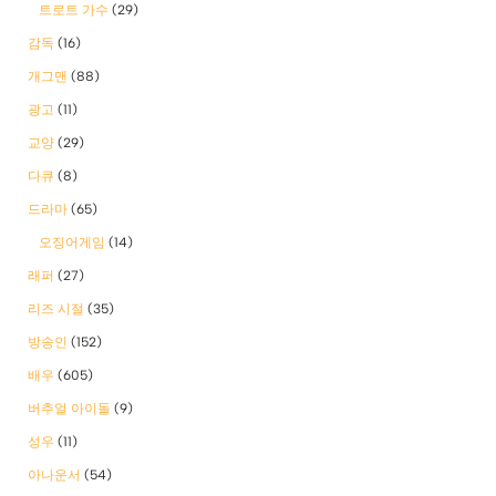
트로트 가수
(29)
감독
(16)
개그맨
(88)
광고
(11)
교양
(29)
다큐
(8)
드라마
(65)
오징어게임
(14)
래퍼
(27)
리즈 시절
(35)
방송인
(152)
배우
(605)
버추얼 아이돌
(9)
성우
(11)
아나운서
(54)