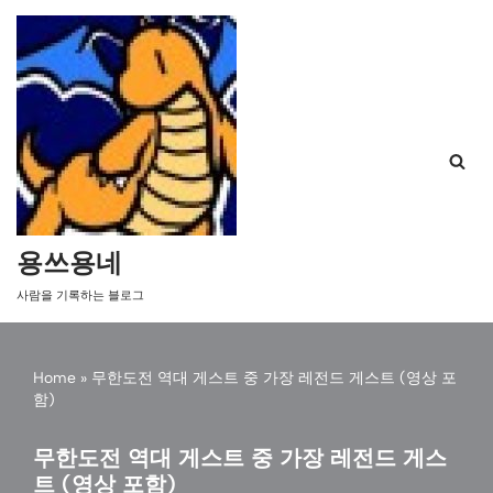
콘
텐
츠
로
건
너
뛰
기
용쓰용네
사람을 기록하는 블로그
Home
»
무한도전 역대 게스트 중 가장 레전드 게스트 (영상 포
함)
무한도전 역대 게스트 중 가장 레전드 게스
트 (영상 포함)