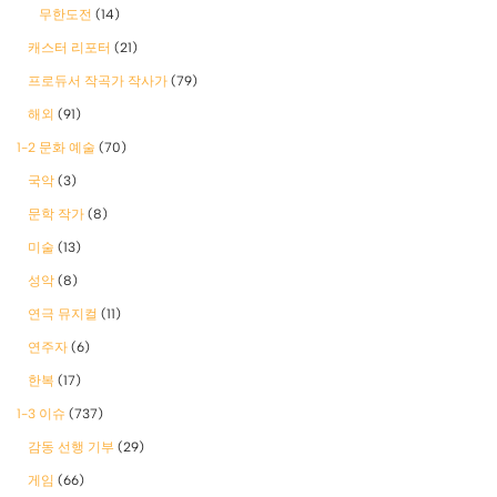
무한도전
(14)
캐스터 리포터
(21)
프로듀서 작곡가 작사가
(79)
해외
(91)
1-2 문화 예술
(70)
국악
(3)
문학 작가
(8)
미술
(13)
성악
(8)
연극 뮤지컬
(11)
연주자
(6)
한복
(17)
1-3 이슈
(737)
감동 선행 기부
(29)
게임
(66)