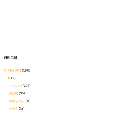
카테고리
1-1 방송 연예
(1,811)
PD
(7)
가수 (솔로)
(293)
권은비
(35)
비비 김형서
(11)
아이유
(18)