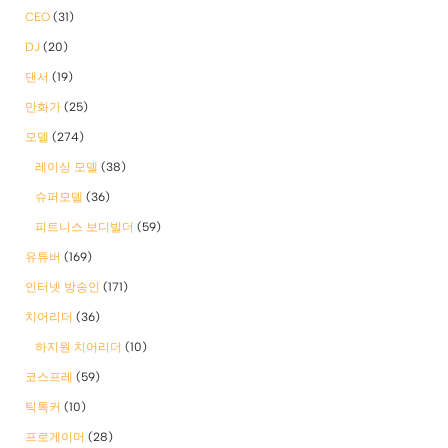
CEO
(31)
DJ
(20)
댄서
(19)
만화가
(25)
모델
(274)
레이싱 모델
(38)
슈퍼모델
(36)
피트니스 보디빌더
(59)
유튜버
(169)
인터넷 방송인
(171)
치어리더
(36)
하지원 치어리더
(10)
코스프레
(59)
틱톡커
(10)
프로게이머
(28)