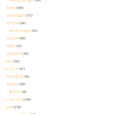
피트니스 보디빌더
(59)
유튜버
(169)
인터넷 방송인
(171)
치어리더
(36)
하지원 치어리더
(10)
코스프레
(59)
틱톡커
(10)
프로게이머
(28)
해외
(34)
1-5 스포츠
(37)
2026 월드컵
(8)
운동선수
(29)
축구선수
(8)
2-1 사건 사고
(1,115)
논란
(278)