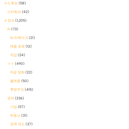
3-2 화보
(58)
스타화보
(42)
4 정보
(1,205)
AI
(73)
AI 리메이크
(21)
제품 로봇
(12)
직업
(24)
ㅇㅎ
(490)
19금 영화
(22)
플랫폼
(50)
후방주의
(415)
경제
(236)
기업
(57)
부동산
(31)
정책 제도
(37)