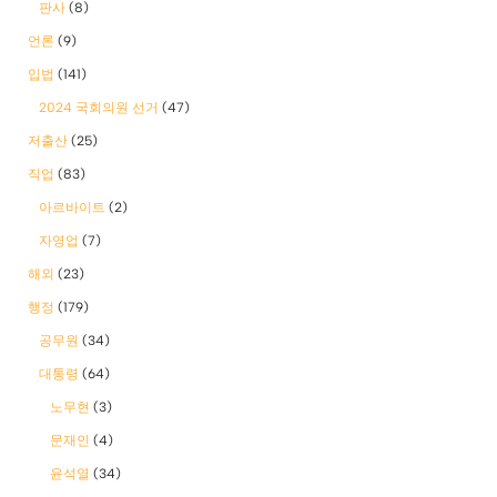
판사
(8)
언론
(9)
입법
(141)
2024 국회의원 선거
(47)
저출산
(25)
직업
(83)
아르바이트
(2)
자영업
(7)
해외
(23)
행정
(179)
공무원
(34)
대통령
(64)
노무현
(3)
문재인
(4)
윤석열
(34)