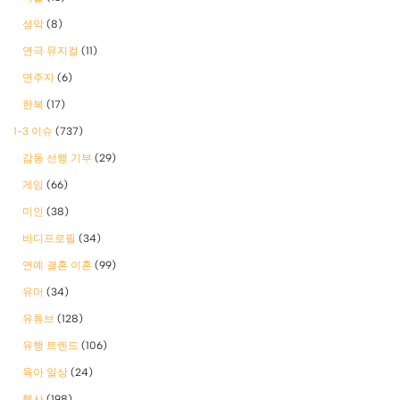
성악
(8)
연극 뮤지컬
(11)
연주자
(6)
한복
(17)
1-3 이슈
(737)
감동 선행 기부
(29)
게임
(66)
미인
(38)
바디프로필
(34)
연예 결혼 이혼
(99)
유머
(34)
유튜브
(128)
유행 트렌드
(106)
육아 일상
(24)
행사
(198)