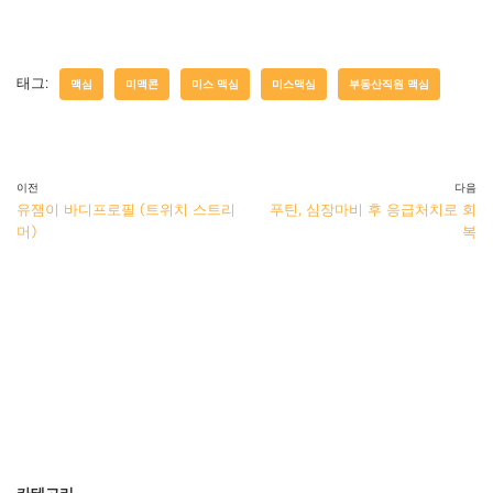
태그:
맥심
미맥콘
미스 맥심
미스맥심
부동산직원 맥심
이전
다음
유잼이 바디프로필 (트위치 스트리
푸틴, 심장마비 후 응급처치로 회
머)
복