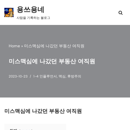
용쓰용네
콘
사람을 기록하는 블로그
텐
츠
로
건
너
Home
»
미스맥심에 나갔던 부동산 여직원
뛰
기
미스맥심에 나갔던 부동산 여직원
2023-10-23
1-4 인플루언서
,
맥심
,
후방주의
미스맥심에 나갔던 부동산 여직원