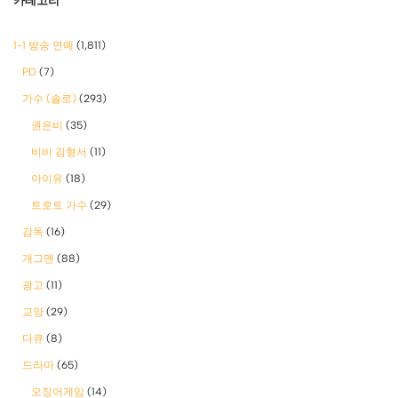
카테고리
1-1 방송 연예
(1,811)
PD
(7)
가수 (솔로)
(293)
권은비
(35)
비비 김형서
(11)
아이유
(18)
트로트 가수
(29)
감독
(16)
개그맨
(88)
광고
(11)
교양
(29)
다큐
(8)
드라마
(65)
오징어게임
(14)