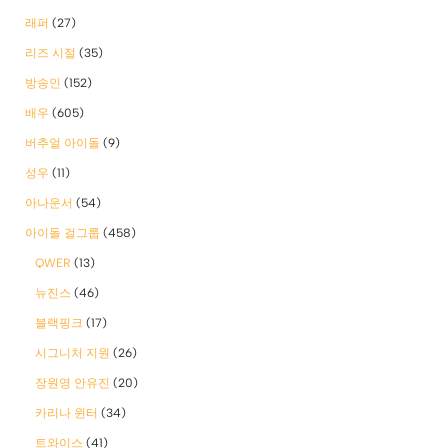
래퍼
(27)
리즈 시절
(35)
방송인
(152)
배우
(605)
버추얼 아이돌
(9)
성우
(11)
아나운서
(54)
아이돌 걸그룹
(458)
QWER
(13)
뉴진스
(46)
블랙핑크
(17)
시그니처 지원
(26)
장원영 안유진
(20)
카리나 윈터
(34)
트와이스
(41)