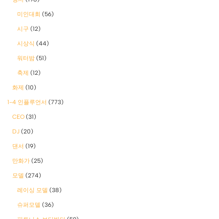
미인대회
(56)
시구
(12)
시상식
(44)
워터밤
(51)
축제
(12)
화제
(10)
1-4 인플루언서
(773)
CEO
(31)
DJ
(20)
댄서
(19)
만화가
(25)
모델
(274)
레이싱 모델
(38)
슈퍼모델
(36)