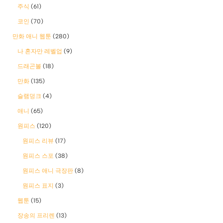
주식
(61)
코인
(70)
만화 애니 웹툰
(280)
나 혼자만 레벨업
(9)
드래곤볼
(18)
만화
(135)
슬램덩크
(4)
애니
(65)
원피스
(120)
원피스 리뷰
(17)
원피스 스포
(38)
원피스 애니 극장판
(8)
원피스 표지
(3)
웹툰
(15)
장송의 프리렌
(13)