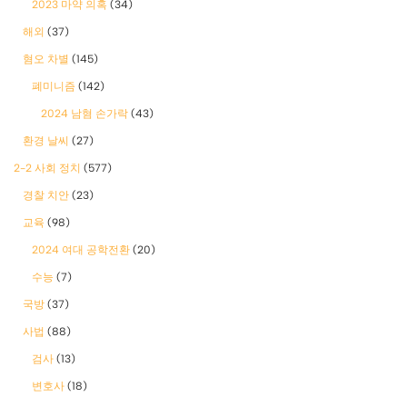
2023 마약 의혹
(34)
해외
(37)
혐오 차별
(145)
폐미니즘
(142)
2024 남혐 손가락
(43)
환경 날씨
(27)
2-2 사회 정치
(577)
경찰 치안
(23)
교육
(98)
2024 여대 공학전환
(20)
수능
(7)
국방
(37)
사법
(88)
검사
(13)
변호사
(18)