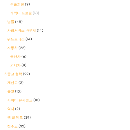
주술회전
(9)
캐릭터 프로필
(18)
법률
(48)
사회서비스 바우처
(14)
워드프레스
(14)
자동차
(22)
국산차
(6)
외제차
(9)
5 종교 철학
(92)
개신교
(2)
불교
(10)
사이비 유사종교
(10)
역사
(2)
책 글 메모
(39)
천주교
(32)