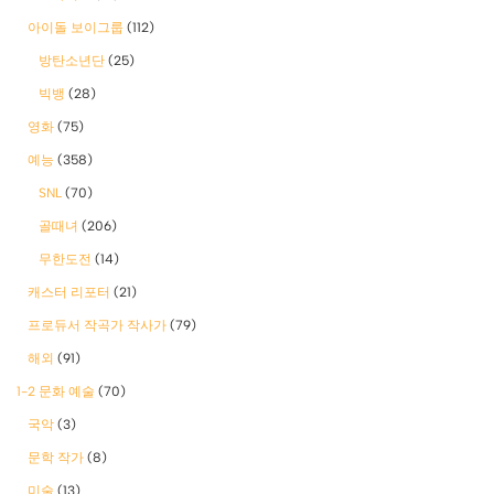
아이돌 보이그룹
(112)
방탄소년단
(25)
빅뱅
(28)
영화
(75)
예능
(358)
SNL
(70)
골때녀
(206)
무한도전
(14)
캐스터 리포터
(21)
프로듀서 작곡가 작사가
(79)
해외
(91)
1-2 문화 예술
(70)
국악
(3)
문학 작가
(8)
미술
(13)