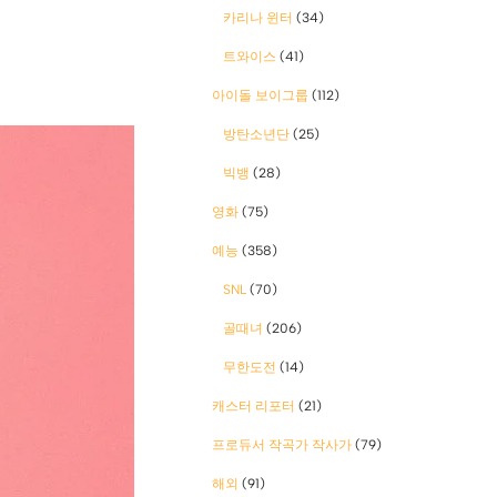
카리나 윈터
(34)
트와이스
(41)
아이돌 보이그룹
(112)
방탄소년단
(25)
빅뱅
(28)
영화
(75)
예능
(358)
SNL
(70)
골때녀
(206)
무한도전
(14)
캐스터 리포터
(21)
프로듀서 작곡가 작사가
(79)
해외
(91)