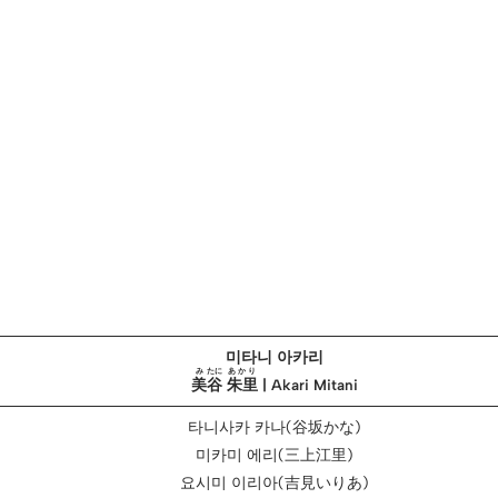
미타니 아카리
み
たに
あかり
美
谷
朱里
| Akari Mitani
타니사카 카나(谷坂かな)
미카미 에리(三上江里)
요시미 이리아(吉見いりあ)