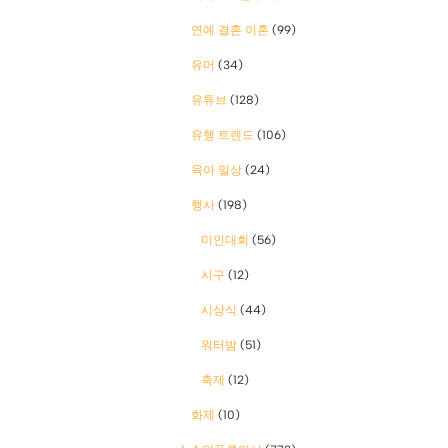
연예 결혼 이혼
(99)
유머
(34)
유튜브
(128)
유행 트렌드
(106)
육아 일상
(24)
행사
(198)
미인대회
(56)
시구
(12)
시상식
(44)
워터밤
(51)
축제
(12)
화제
(10)