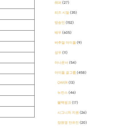
래퍼
(27)
리즈 시절
(35)
방송인
(152)
배우
(605)
버추얼 아이돌
(9)
성우
(11)
아나운서
(54)
아이돌 걸그룹
(458)
QWER
(13)
뉴진스
(46)
블랙핑크
(17)
시그니처 지원
(26)
장원영 안유진
(20)