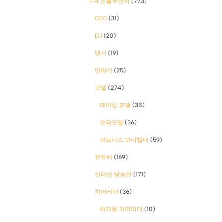
1-4 인플루언서
(773)
CEO
(31)
DJ
(20)
댄서
(19)
만화가
(25)
모델
(274)
레이싱 모델
(38)
슈퍼모델
(36)
피트니스 보디빌더
(59)
유튜버
(169)
인터넷 방송인
(171)
치어리더
(36)
하지원 치어리더
(10)