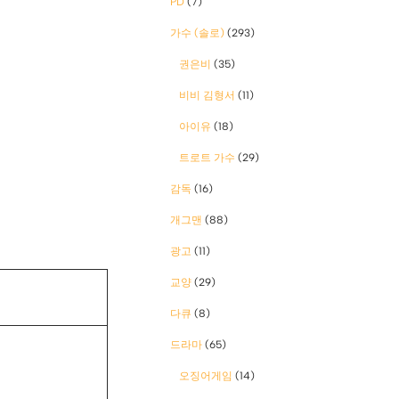
PD
(7)
가수 (솔로)
(293)
권은비
(35)
비비 김형서
(11)
아이유
(18)
트로트 가수
(29)
감독
(16)
개그맨
(88)
광고
(11)
교양
(29)
다큐
(8)
드라마
(65)
오징어게임
(14)