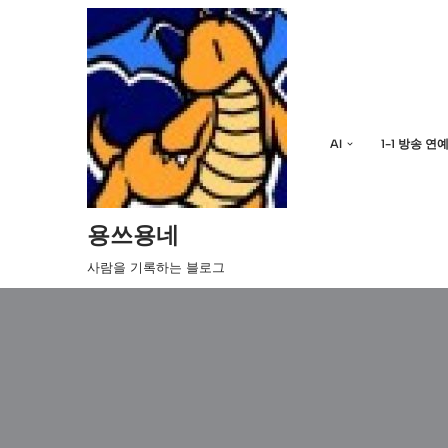
콘
텐
츠
로
AI
1-1 방송 연
건
너
뛰
기
용쓰용네
사람을 기록하는 블로그