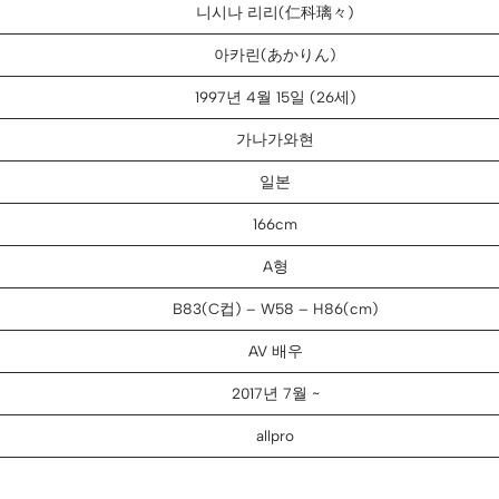
니시나 리리(仁科璃々)
아카린(あかりん)
1997년 4월 15일 (26세)
가나가와현
일본
166cm
A형
B83(C컵) – W58 – H86(cm)
AV 배우
2017년 7월 ~
allpro