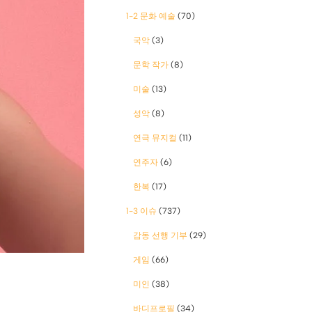
1-2 문화 예술
(70)
국악
(3)
문학 작가
(8)
미술
(13)
성악
(8)
연극 뮤지컬
(11)
연주자
(6)
한복
(17)
1-3 이슈
(737)
감동 선행 기부
(29)
게임
(66)
미인
(38)
바디프로필
(34)