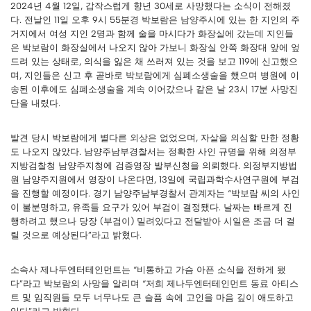
2024년 4월 12일, 갑작스럽게 향년 30세로 사망했다는 소식이 전해졌
다. 전날인 11일 오후 9시 55분경 박보람은 남양주시에 있는 한 지인의 주
거지에서 여성 지인 2명과 함께 술을 마시다가 화장실에 갔는데 지인들
은 박보람이 화장실에서 나오지 않아 가보니 화장실 안쪽 화장대 앞에 엎
드려 있는 상태로, 의식을 잃은 채 쓰러져 있는 것을 보고 119에 신고했으
며, 지인들은 신고 후 곧바로 박보람에게 심폐소생술을 했으며 병원에 이
송된 이후에도 심폐소생술을 계속 이어갔으나 같은 날 23시 17분 사망진
단을 내렸다.
발견 당시 박보람에게 별다른 외상은 없었으며, 자살을 의심할 만한 정황
도 나오지 않았다. 남양주남부경찰서는 정확한 사인 규명을 위해 의정부
지방검찰청 남양주지청에 검증영장 발부신청을 의뢰했다. 의정부지방법
원 남양주지원에서 영장이 나온다면, 13일에 국립과학수사연구원에 부검
을 진행할 예정이다. 경기 남양주남부경찰서 관계자는 “박보람 씨의 사인
이 불분명하고, 유족들 요구가 있어 부검이 결정됐다. 날짜는 빠르게 진
행하려고 했으나 당장 (부검이) 밀려있다고 전달받아 시일은 조금 더 걸
릴 것으로 예상된다”라고 밝혔다.
소속사 제나두엔터테인먼트는 “비통하고 가슴 아픈 소식을 전하게 됐
다”라고 박보람의 사망을 알리며 “저희 제나두엔터테인먼트 동료 아티스
트 및 임직원들 모두 너무나도 큰 슬픔 속에 고인을 마음 깊이 애도하고