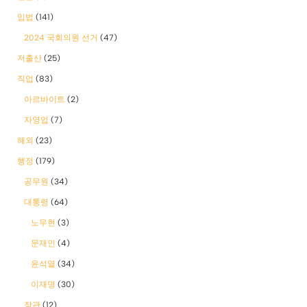
입법
(141)
2024 국회의원 선거
(47)
저출산
(25)
직업
(83)
아르바이트
(2)
자영업
(7)
해외
(23)
행정
(179)
공무원
(34)
대통령
(64)
노무현
(3)
문재인
(4)
윤석열
(34)
이재명
(30)
장관
(12)