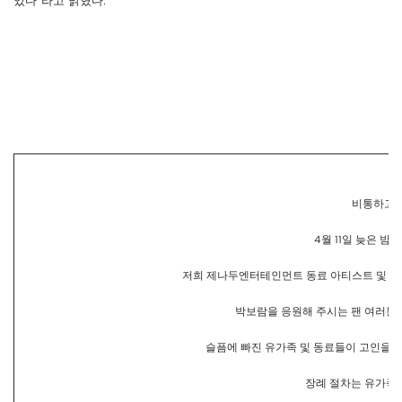
있다”라고 밝혔다.
비통하고 
4월 11일 늦은 
저희 제나두엔터테인먼트 동료 아티스트 및 임직
박보람을 응원해 주시는 팬 여러분께
슬픔에 빠진 유가족 및 동료들이 고인을 
장례 절차는 유가족들