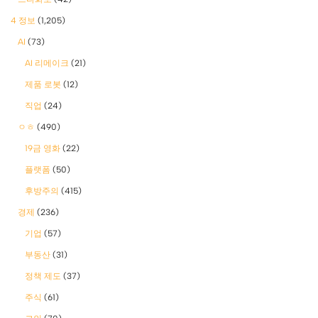
4 정보
(1,205)
AI
(73)
AI 리메이크
(21)
제품 로봇
(12)
직업
(24)
ㅇㅎ
(490)
19금 영화
(22)
플랫폼
(50)
후방주의
(415)
경제
(236)
기업
(57)
부동산
(31)
정책 제도
(37)
주식
(61)