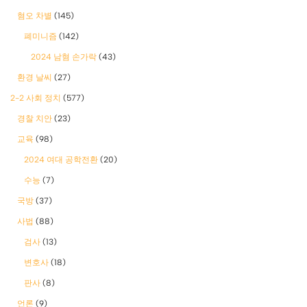
혐오 차별
(145)
폐미니즘
(142)
2024 남혐 손가락
(43)
환경 날씨
(27)
2-2 사회 정치
(577)
경찰 치안
(23)
교육
(98)
2024 여대 공학전환
(20)
수능
(7)
국방
(37)
사법
(88)
검사
(13)
변호사
(18)
판사
(8)
언론
(9)