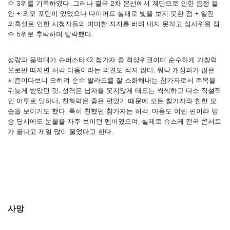
수 3위를 기록하였다. 그러나 결국 2차 본선에서 계단으로 인한 음정 불
안 + 외모 포텐이 있었으나 다이어트 실패로 빛을 보지 못한 점 + 일진
의혹설로 인한 시청자들의 미미한 지지를 버텨 내지 못하고 심사위원 점
수 5위로 추락하며 탈락했다.
성량과 음역대가 슈퍼스타K2 참가자 중 최상위권이며 순수하게 가창력
으로만 따지면 허각 다음이라는 의견도 적지 않다. 워낙 개성파가 많은
시즌이다보니 오히려 순수 발라드를 잘 소화해내는 참가자로서 주목을
뒤늦게 받았던 것. 성격은 남자들 못지않게 태도는 씩씩하고 다소 직설적
인 어투로 말하나, 친화력은 좋은 편었기 때문에 모든 참가자와 친한 모
습을 보이기도 했다. 특히 친했던 참가자는 허각. 마음도 여린 편이라 방
송 당시에도 눈물을 자주 보이던 멤버였으며, 실제로 슈스케 전국 콘서트
가 끝나고 제일 많이 울었다고 한다.
사망