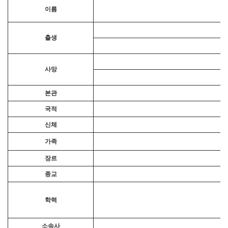
이름
출생
사망
본관
국적
신체
가족
장르
종교
학력
소속사