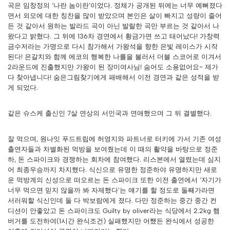
곡은 임창정의 ‘나란 놈이란’이었다. 정체가 공개된 뒤에는 너무 예뻐졌다
면서 외모에 대한 칭찬을 많이 받았으며 본인은 살이 빠지고 성량이 줄어
든 것 같아서 원하는 발라드 곡이 아닌 발랄한 곡만 부르는 것 같아서 나
왔다고 밝혔다. 그 뒤에 136차 경연에서 황금가면 쓰고 태어났다! 가창력
금수저라는 가명으로 다시 참가해서 가왕석을 향한 은빛 레이스가 시작
된다! 은갈치와 함께 에코의 행복한 나를을 불러서 더블 스코어로 이겨서
2라운드에 진출했지만 가왕이 된 장미여사님! 숨어도 소용없어요~ 제가
다 찾아냅니다! 숨은그림찾기에게 패배해서 이전 경연과 같은 성적을 받
게 되었다.
같은 슈스케 출신인 7살 연상의 서인국과 연애했으며 그 뒤 결별했다.
잘 먹으며, 원나잇 푸드트립에 허영지와 파트너로 터키에 가서 기존 여성
출연자들과 차별화된 먹방을 보여줬는데 이 때의 활약을 바탕으로 정준
하, 돈 스파이크와 경쟁하는 회차에 참여했다. 리스본에서 열렸는데 심지
어 최종우승까지 차지했다. 식신으로 유명한 정준하야 유명하지만 새로
운 먹방계의 신성으로 떠오르는 돈 스파이크 또한 이전 출연에서 ‘자기가
너무 먹으면 믿지 않을까 봐 자제했다’는 얘기를 할 정도로 둘째가라면
서러워할 식신인데 둘 다 박보람에게 졌다. 다만 정준하는 중간 중간 컨
디션이 안좋았고 돈 스파이크도 Guilty by oliver라는 식당에서 2.2kg 햄
버거를 도전하여(1시간 완식조건) 실패했지만 어쨌든 완식에서 성공한