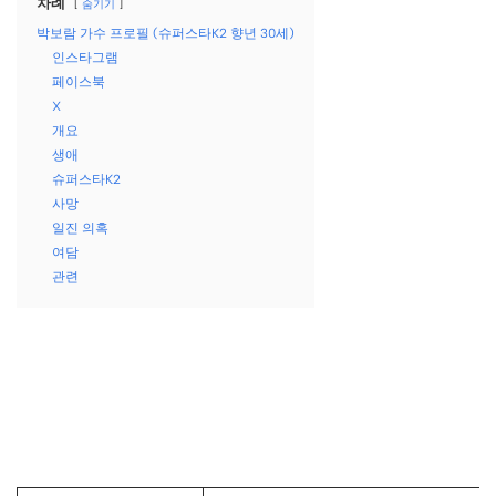
차례
숨기기
박보람 가수 프로필 (슈퍼스타K2 향년 30세)
인스타그램
페이스북
X
개요
생애
슈퍼스타K2
사망
일진 의혹
여담
관련