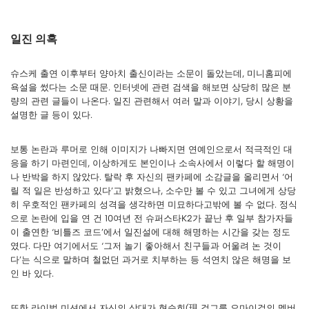
일진 의혹
슈스케 출연 이후부터 양아치 출신이라는 소문이 돌았는데, 미니홈피에
욕설을 썼다는 소문 때문. 인터넷에 관련 검색을 해보면 상당히 많은 분
량의 관련 글들이 나온다. 일진 관련해서 여러 말과 이야기, 당시 상황을
설명한 글 등이 있다.
보통 논란과 루머로 인해 이미지가 나빠지면 연예인으로서 적극적인 대
응을 하기 마련인데, 이상하게도 본인이나 소속사에서 이렇다 할 해명이
나 반박을 하지 않았다. 탈락 후 자신의 팬카페에 소감글을 올리면서 ‘어
릴 적 일은 반성하고 있다’고 밝혔으나, 소수만 볼 수 있고 그녀에게 상당
히 우호적인 팬카페의 성격을 생각하면 미묘하다고밖에 볼 수 없다. 정식
으로 논란에 입을 연 건 10여년 전 슈퍼스타K2가 끝난 후 일부 참가자들
이 출연한 ‘비틀즈 코드’에서 일진설에 대해 해명하는 시간을 갖는 정도
였다. 다만 여기에서도 ‘그저 놀기 좋아해서 친구들과 어울려 논 것이
다’는 식으로 말하며 철없던 과거로 치부하는 등 석연치 않은 해명을 보
인 바 있다.
또한 라이벌 미션에서 자신의 상대가 현승희(現 걸그룹 오마이걸의 멤버