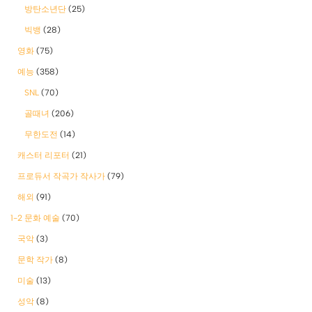
방탄소년단
(25)
빅뱅
(28)
영화
(75)
예능
(358)
SNL
(70)
골때녀
(206)
무한도전
(14)
캐스터 리포터
(21)
프로듀서 작곡가 작사가
(79)
해외
(91)
1-2 문화 예술
(70)
국악
(3)
문학 작가
(8)
미술
(13)
성악
(8)