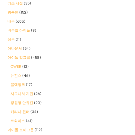
리즈 시절
(35)
방송인
(152)
배우
(605)
버추얼 아이돌
(9)
성우
(11)
아나운서
(54)
아이돌 걸그룹
(458)
QWER
(13)
뉴진스
(46)
블랙핑크
(17)
시그니처 지원
(26)
장원영 안유진
(20)
카리나 윈터
(34)
트와이스
(41)
아이돌 보이그룹
(112)