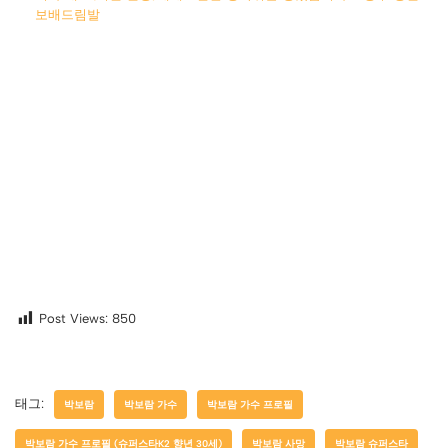
보배드림발
Post Views:
850
태그:
박보람
박보람 가수
박보람 가수 프로필
박보람 가수 프로필 (슈퍼스타K2 향년 30세)
박보람 사망
박보람 슈퍼스타