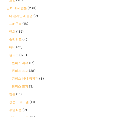
코인
(70)
만화 애니 웹툰
(280)
나 혼자만 레벨업
(9)
드래곤볼
(18)
만화
(135)
슬램덩크
(4)
애니
(65)
원피스
(120)
원피스 리뷰
(17)
원피스 스포
(38)
원피스 애니 극장판
(8)
원피스 표지
(3)
웹툰
(15)
장송의 프리렌
(13)
주술회전
(9)