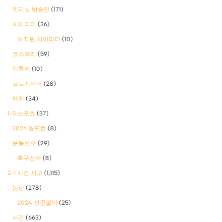
인터넷 방송인
(171)
치어리더
(36)
하지원 치어리더
(10)
코스프레
(59)
틱톡커
(10)
프로게이머
(28)
해외
(34)
1-5 스포츠
(37)
2026 월드컵
(8)
운동선수
(29)
축구선수
(8)
2-1 사건 사고
(1,115)
논란
(278)
2024 성공팔이
(25)
사건
(663)