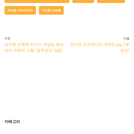
박보람 슈퍼스타K2
박보람 프로필
이전
다음
승무원 은행원 하다가 면접팁 방송
강미정 조국혁신당 대변인.jpg (1호
하던 유튜버 근황 (음주운전 당함)
법안)
카테고리