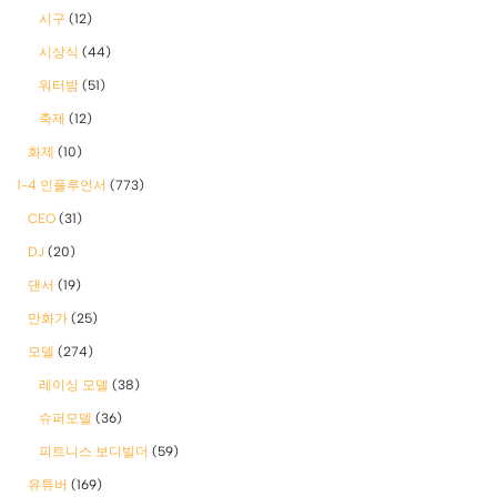
시구
(12)
시상식
(44)
워터밤
(51)
축제
(12)
화제
(10)
1-4 인플루언서
(773)
CEO
(31)
DJ
(20)
댄서
(19)
만화가
(25)
모델
(274)
레이싱 모델
(38)
슈퍼모델
(36)
피트니스 보디빌더
(59)
유튜버
(169)