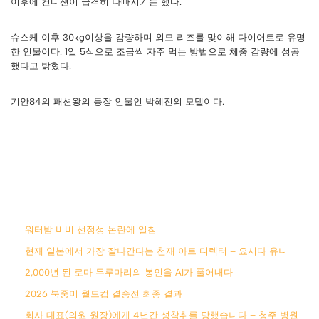
이후에 컨디션이 급격히 나빠지기는 했다.
슈스케 이후 30kg이상을 감량하며 외모 리즈를 맞이해 다이어트로 유명
한 인물이다. 1일 5식으로 조금씩 자주 먹는 방법으로 체중 감량에 성공
했다고 밝혔다.
기안84의 패션왕의 등장 인물인 박혜진의 모델이다.
워터밤 비비 선정성 논란에 일침
현재 일본에서 가장 잘나간다는 천재 아트 디렉터 – 요시다 유니
2,000년 된 로마 두루마리의 봉인을 AI가 풀어내다
2026 북중미 월드컵 결승전 최종 결과
회사 대표(의원 원장)에게 4년간 성착취를 당했습니다 – 청주 병원