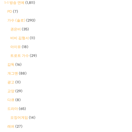
1-1 방송 연예
(1,811)
PD
(7)
가수 (솔로)
(293)
권은비
(35)
비비 김형서
(11)
아이유
(18)
트로트 가수
(29)
감독
(16)
개그맨
(88)
광고
(11)
교양
(29)
다큐
(8)
드라마
(65)
오징어게임
(14)
래퍼
(27)