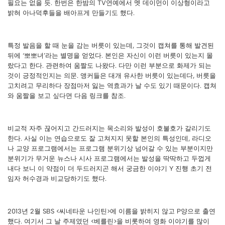
필요는 없을 듯. 한번은 한밤의 TV연예에서 멧 데이먼이 이상형이라고
밝혀 아나덕후들을 배아프게 만들기도 했다.
특정 발음을 할 때 눈을 감는 버릇이 있는데, 그것이 캡쳐를 통해 발견된
뒤에 ‘뽀뽀녀’라는 별명을 얻었다. 본인은 자신이 이런 버릇이 있는지 몰
랐다고 한다. 관련하여 움짤도 나왔다. 다만 이런 부분으로 화제가 되는
것이 긍정적인지는 의문. 앵커들은 대개 유사한 버릇이 있는데다, 버릇을
고치려고 무리하다 장점마저 잃는 역효과가 날 수도 있기 때문이다. 캡쳐
와 움짤을 보고 싶다면 다음 링크를 참조.
비교적 자주 끊어지고 간드러지는 목소리와 발성이 호불호가 갈리기도
한다. 사실 이는 연습으로도 잘 고쳐지지 못할 본인의 특성인데, 라디오
나 교양 프로그램에서는 프로그램 분위기상 넘어갈 수 있는 부분이지만
분위기가 무거운 뉴스나 시사 프로그램에서는 발성을 딱딱하고 두껍게
내다 보니 이 약점이 더 두드러지곤 해서 궁금한 이야기 Y 진행 초기 전
임자 허수경과 비교당하기도 했다.
2013년 2월 SBS <씨네타운 나인틴>에 이름을 밝히지 않고 P양으로 출연
했다. 여기서 그 날 주제였던 <베를린>을 비롯하여 영화 이야기를 많이