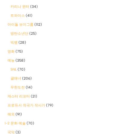
카리나 윈터
(34)
트와이스
(41)
아이돌 보이그룹
(112)
방탄소년단
(25)
빅뱅
(28)
영화
(75)
예능
(358)
SNL
(70)
골때녀
(206)
무한도전
(14)
캐스터 리포터
(21)
프로듀서 작곡가 작사가
(79)
해외
(91)
1-2 문화 예술
(70)
국악
(3)