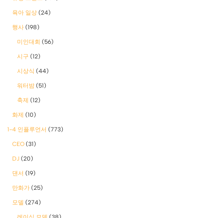
육아 일상
(24)
행사
(198)
미인대회
(56)
시구
(12)
시상식
(44)
워터밤
(51)
축제
(12)
화제
(10)
1-4 인플루언서
(773)
CEO
(31)
DJ
(20)
댄서
(19)
만화가
(25)
모델
(274)
레이싱 모델
(38)