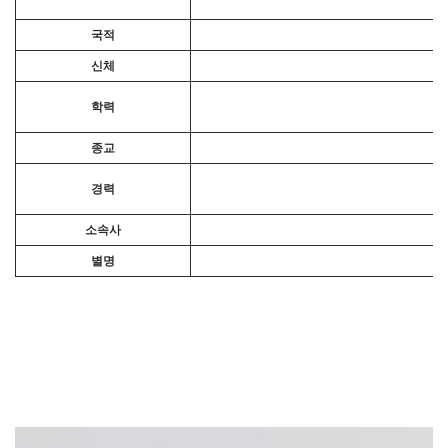
국적
신체
학력
종교
경력
소속사
별명