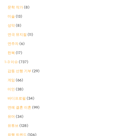
문학 작가
(8)
미술
(13)
성악
(8)
연극 뮤지컬
(11)
연주자
(6)
한복
(17)
1-3 이슈
(737)
감동 선행 기부
(29)
게임
(66)
미인
(38)
바디프로필
(34)
연예 결혼 이혼
(99)
유머
(34)
유튜브
(128)
유행 트렌드
(106)