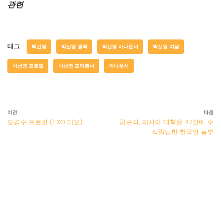
관련
태그:
박선영
박선영 경력
박선영 아나운서
박선영 여담
박선영 프로필
박선영 프리랜서
아나운서
이전
다음
도경수 프로필 (EXO 디오)
공근식, 러시아 대학을 47살에 수
석졸업한 한국인 농부