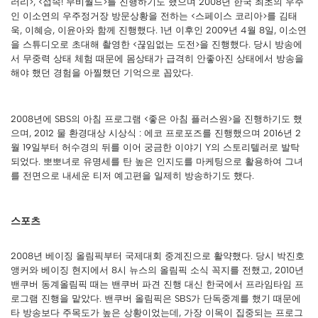
러리>, <접속! 무비월드>를 진행하기도 했으며 2008년 한국 최초의 우주
인 이소연의 우주정거장 방문상황을 전하는 <스페이스 코리아>를 김태
욱, 이혜승, 이윤아와 함께 진행했다. 1년 이후인 2009년 4월 8일, 이소연
을 스튜디오로 초대해 촬영한 <끊임없는 도전>을 진행했다. 당시 방송에
서 무중력 상태 체험 때문에 몸상태가 급격히 안좋아진 상태에서 방송을
해야 했던 경험을 아찔했던 기억으로 꼽았다.
2008년에 SBS의 아침 프로그램 <좋은 아침 플러스원>을 진행하기도 했
으며, 2012 물 환경대상 시상식 : 에코 프로포즈를 진행했으며 2016년 2
월 19일부터 허수경의 뒤를 이어 궁금한 이야기 Y의 스토리텔러로 발탁
되었다. 뽀뽀녀로 유명세를 탄 높은 인지도를 마케팅으로 활용하여 그녀
를 전면으로 내세운 티저 예고편을 일제히 방송하기도 했다.
스포츠
2008년 베이징 올림픽부터 국제대회 중계진으로 활약했다. 당시 박진호
앵커와 베이징 현지에서 8시 뉴스의 올림픽 소식 꼭지를 전했고, 2010년
밴쿠버 동계올림픽 때는 밴쿠버 파견 진행 대신 한국에서 프라임타임 프
로그램 진행을 맡았다. 밴쿠버 올림픽은 SBS가 단독중계를 했기 때문에
타 방송보다 주목도가 높은 상황이었는데, 가장 이목이 집중되는 프로그