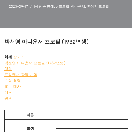
2023-09-17
1-1 방송 연예
,
6 프로필
,
아나운서
,
연예인 프로필
박선영 아나운서 프로필 (1982년생)
차례
숨기기
박선영 아나운서 프로필 (1982년생)
경력
프리랜서 활동 내역
수상 경력
홍보 대사
여담
관련
이름
출생