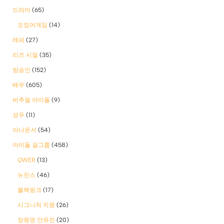
드라마
(65)
오징어게임
(14)
래퍼
(27)
리즈 시절
(35)
방송인
(152)
배우
(605)
버추얼 아이돌
(9)
성우
(11)
아나운서
(54)
아이돌 걸그룹
(458)
QWER
(13)
뉴진스
(46)
블랙핑크
(17)
시그니처 지원
(26)
장원영 안유진
(20)