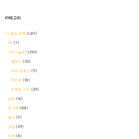
카테고리
1-1 방송 연예
(1,811)
PD
(7)
가수 (솔로)
(293)
권은비
(35)
비비 김형서
(11)
아이유
(18)
트로트 가수
(29)
감독
(16)
개그맨
(88)
광고
(11)
교양
(29)
다큐
(8)