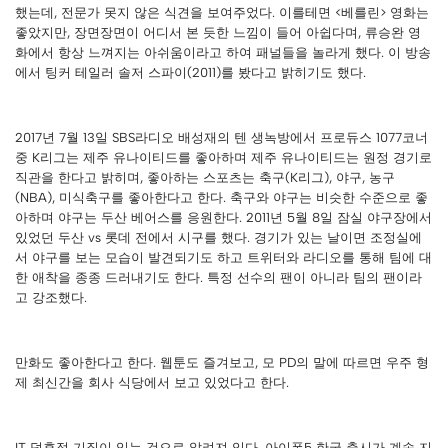
했는데, 전문가 못지 않은 식견을 보여주었다. 이를테면 <베를린> 영화는
좋았지만, 장면장면이 어디서 본 듯한 느낌이 들어 아쉽다며, 류승완 영
화에서 항상 느껴지는 아쉬움이라고 하여 패널들을 놀라게 했다. 이 방송
에서 팅커 테일러 솔저 스파이(2011)를 봤다고 밝히기도 했다.
2017년 7월 13일 SBS라디오 배성재의 텐 생녹방에서 프로듀스 1077코너
중 K리그는 제주 유나이티드를 좋아하며 제주 유나이티드는 원정 경기로
직관을 한다고 밝히며, 좋아하는 스포츠는 축구(K리그), 야구, 농구
(NBA), 미식축구를 좋아한다고 한다. 축구와 야구는 비슷한 수준으로 좋
아하며 야구는 두산 베어스를 응원한다. 2011년 5월 8일 잠실 야구장에서
있었던 두산 vs 롯데 전에서 시구를 했다. 경기가 있는 날이면 조정실에
서 야구를 보는 모습이 발견되기도 하고 트위터와 라디오를 통해 팀에 대
한 애착을 종종 드러내기도 한다. 특정 선수의 팬이 아니라 팀의 팬이라
고 강조했다.
만화도 좋아한다고 한다. 웹툰도 즐겨보고, 모 PD의 말에 따르면 우주 형
제 최신간을 회사 식당에서 보고 있었다고 한다.
IT 덕후적 기질이 있는 것으로 알려져 있다. 아이폰5 한국 출시가 계속 지