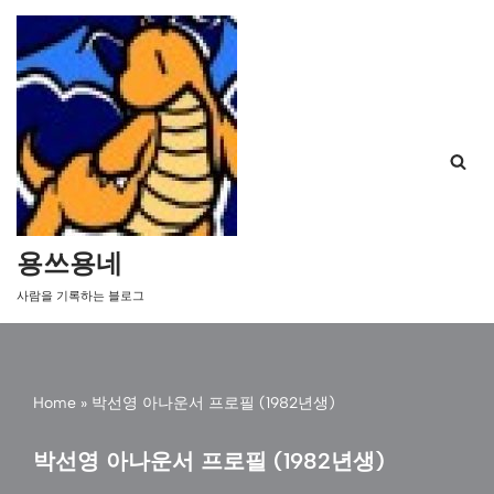
콘
텐
츠
로
건
너
뛰
기
용쓰용네
사람을 기록하는 블로그
Home
»
박선영 아나운서 프로필 (1982년생)
박선영 아나운서 프로필 (1982년생)