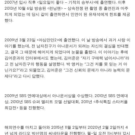
2007년 입사 직후 <일요일이 좋다 – 기적의 승부사>에 출연했다. 이후
2013년 10월 6일 방송된 <런닝맨> – 상속전쟁 편 촬영 중 출연진과 마주
치게 되었는 데 당시 같이 출연하면서 인연이 된 유재석에게 힌트를 제공
했다.
2009년 3월 23일 <야심만만2>에 출연했다. 이 날 방송에서 과거 사랑 이
야기를 했는데, 전 남자친구가 아나운서가 되려는 자신의 결심을 반대했
고, 결국 그 때문에 헤어지게 되었다며 눈물을 흘렸다. 이 이야기는 후에
김어준과의 인터뷰에서도 했는데, 김어준은 “자기 구매력 넘어서니까”라
고 전 남자친구의 행동을 설명했다. 박 앵커는 “그건 저를 못 믿는 거 아
닌가요?”라고 되물었고, 김어준은 “그건 신뢰의 문제가 아니라 능력의 문
제다”라고 다시 답했다.
2009년 SBS 연예대상에서 아나운서상을 수상했다. 2010년 SBS 연예대
상, 2010년 SBS 슈퍼 엘리트 모델 선발대회, 2011년 <추석특집 스타커플
최강전> 등을 진행했다.
해외연수를 마치고 돌아와 2015년 11월 2일부터 2020년 2월 2일까지 4
년 넘게 라디오 박선영의 씨네타운을 진행했다. 월~일 오전 11시부터 12시