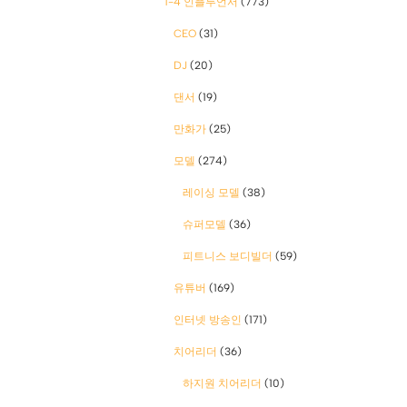
1-4 인플루언서
(773)
CEO
(31)
DJ
(20)
댄서
(19)
만화가
(25)
모델
(274)
레이싱 모델
(38)
슈퍼모델
(36)
피트니스 보디빌더
(59)
유튜버
(169)
인터넷 방송인
(171)
치어리더
(36)
하지원 치어리더
(10)