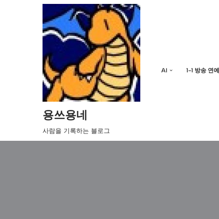
콘
텐
츠
로
AI
1-1 방송 연
건
너
뛰
기
용쓰용네
사람을 기록하는 블로그