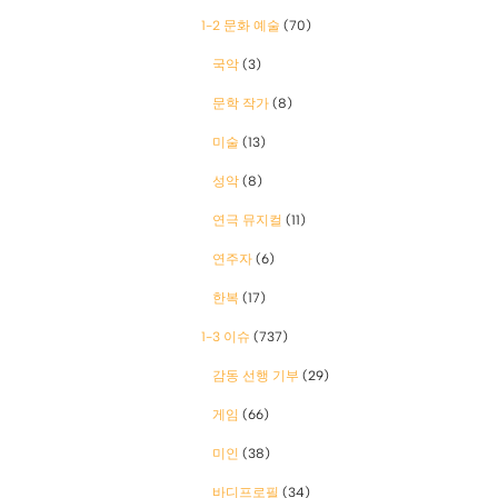
1-2 문화 예술
(70)
국악
(3)
문학 작가
(8)
미술
(13)
성악
(8)
연극 뮤지컬
(11)
연주자
(6)
한복
(17)
1-3 이슈
(737)
감동 선행 기부
(29)
게임
(66)
미인
(38)
바디프로필
(34)