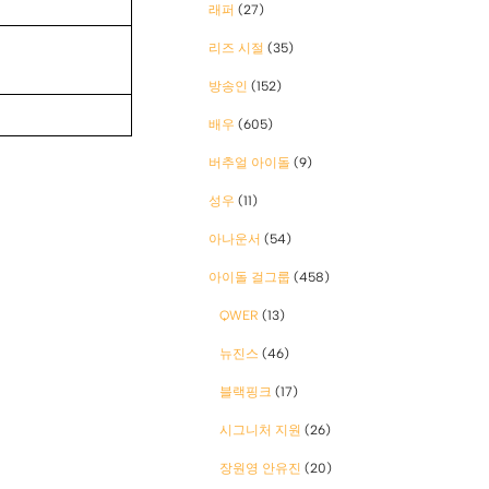
래퍼
(27)
리즈 시절
(35)
방송인
(152)
배우
(605)
버추얼 아이돌
(9)
성우
(11)
아나운서
(54)
아이돌 걸그룹
(458)
QWER
(13)
뉴진스
(46)
블랙핑크
(17)
시그니처 지원
(26)
장원영 안유진
(20)