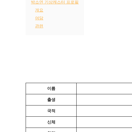
박소연 기상캐스터 프로필
개요
여담
관련
이름
출생
국적
신체