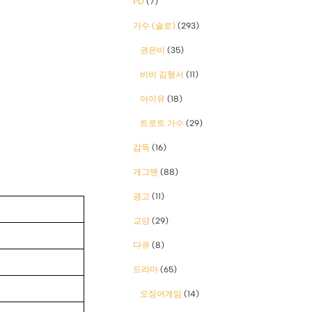
PD
(7)
가수 (솔로)
(293)
권은비
(35)
비비 김형서
(11)
아이유
(18)
트로트 가수
(29)
감독
(16)
개그맨
(88)
광고
(11)
교양
(29)
다큐
(8)
드라마
(65)
오징어게임
(14)