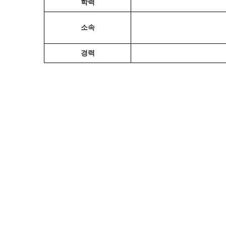
학력
소속
경력