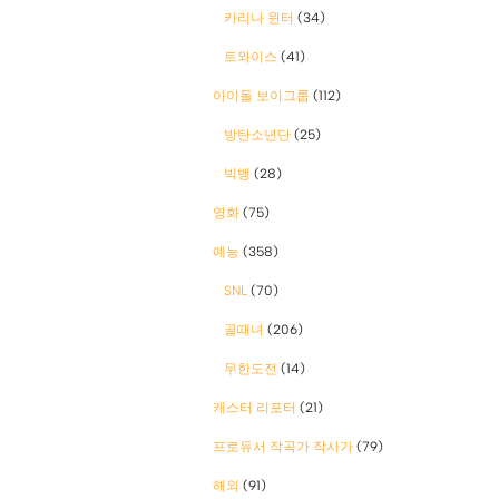
카리나 윈터
(34)
트와이스
(41)
아이돌 보이그룹
(112)
방탄소년단
(25)
빅뱅
(28)
영화
(75)
예능
(358)
SNL
(70)
골때녀
(206)
무한도전
(14)
캐스터 리포터
(21)
프로듀서 작곡가 작사가
(79)
해외
(91)