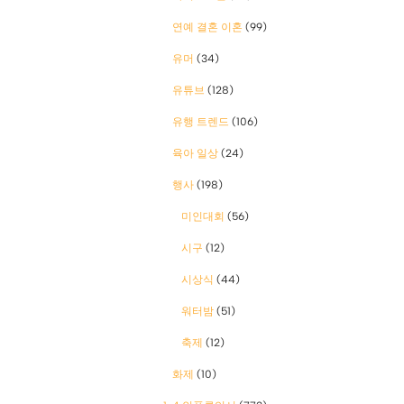
연예 결혼 이혼
(99)
유머
(34)
유튜브
(128)
유행 트렌드
(106)
육아 일상
(24)
행사
(198)
미인대회
(56)
시구
(12)
시상식
(44)
워터밤
(51)
축제
(12)
화제
(10)