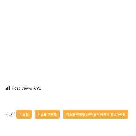
Post Views:
698
태그:
박승현
박승현 프로필
박승현 프로필 (보디빌더 유튜버 향년 34세)