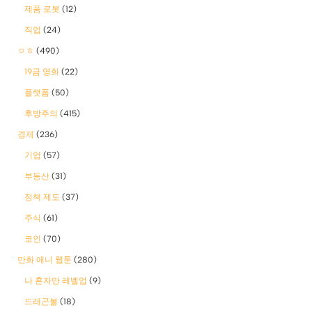
제품 로봇
(12)
직업
(24)
ㅇㅎ
(490)
19금 영화
(22)
플랫폼
(50)
후방주의
(415)
경제
(236)
기업
(57)
부동산
(31)
정책 제도
(37)
주식
(61)
코인
(70)
만화 애니 웹툰
(280)
나 혼자만 레벨업
(9)
드래곤볼
(18)