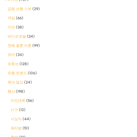
감동 선행 기부
(29)
게임
(66)
미인
(38)
바디프로필
(34)
연예 결혼 이혼
(99)
유머
(34)
유튜브
(128)
유행 트렌드
(106)
육아 일상
(24)
행사
(198)
미인대회
(56)
시구
(12)
시상식
(44)
워터밤
(51)