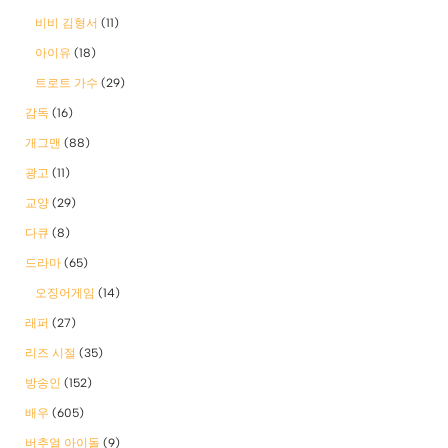
비비 김형서
(11)
아이유
(18)
트로트 가수
(29)
감독
(16)
개그맨
(88)
광고
(11)
교양
(29)
다큐
(8)
드라마
(65)
오징어게임
(14)
래퍼
(27)
리즈 시절
(35)
방송인
(152)
배우
(605)
버추얼 아이돌
(9)