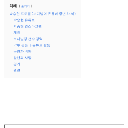
차례
숨기기
박승현 프로필 (보디빌더 유튜버 향년 34세)
박승현 유튜브
박승현 인스타그램
개요
보디빌딩 선수 경력
약투 운동과 유튜브 활동
논란과 비판
말년과 사망
평가
관련