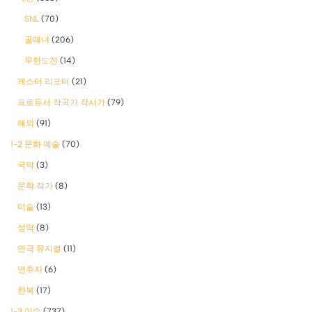
SNL
(70)
골때녀
(206)
무한도전
(14)
캐스터 리포터
(21)
프로듀서 작곡가 작사가
(79)
해외
(91)
1-2 문화 예술
(70)
국악
(3)
문학 작가
(8)
미술
(13)
성악
(8)
연극 뮤지컬
(11)
연주자
(6)
한복
(17)
1-3 이슈
(737)