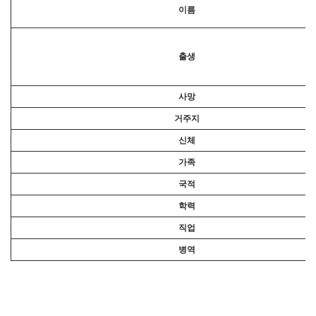
이름
출생
사망
거주지
신체
가족
국적
학력
직업
병역