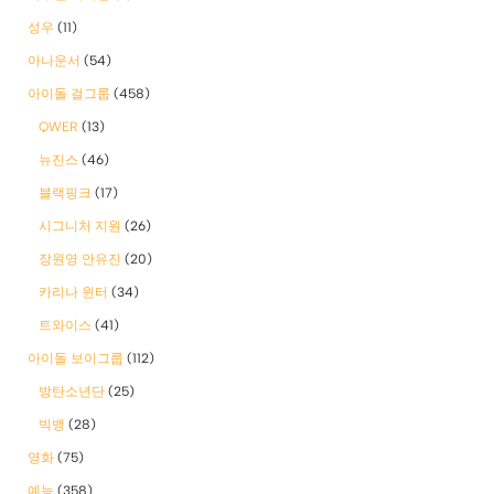
성우
(11)
아나운서
(54)
아이돌 걸그룹
(458)
QWER
(13)
뉴진스
(46)
블랙핑크
(17)
시그니처 지원
(26)
장원영 안유진
(20)
카리나 윈터
(34)
트와이스
(41)
아이돌 보이그룹
(112)
방탄소년단
(25)
빅뱅
(28)
영화
(75)
예능
(358)