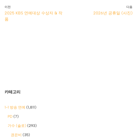
이전
다음
2025 KBS 연예대상 수상자 & 작
2026년 공휴일 (사진)
품
카테고리
1-1 방송 연예
(1,811)
PD
(7)
가수 (솔로)
(293)
권은비
(35)