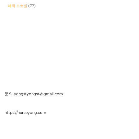
해외 프로필
(77)
문의 yongstyongst@gmail.com
https://nurseyong.com