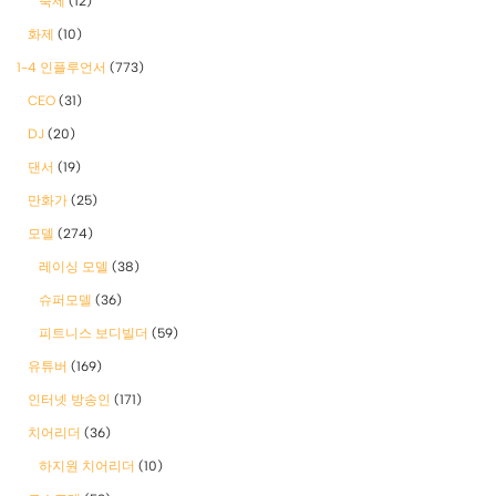
축제
(12)
화제
(10)
1-4 인플루언서
(773)
CEO
(31)
DJ
(20)
댄서
(19)
만화가
(25)
모델
(274)
레이싱 모델
(38)
슈퍼모델
(36)
피트니스 보디빌더
(59)
유튜버
(169)
인터넷 방송인
(171)
치어리더
(36)
하지원 치어리더
(10)