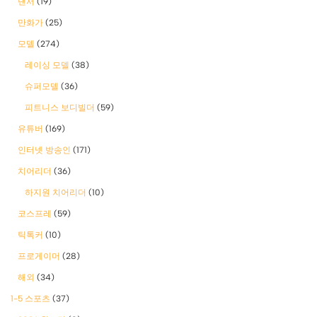
댄서
(19)
만화가
(25)
모델
(274)
레이싱 모델
(38)
슈퍼모델
(36)
피트니스 보디빌더
(59)
유튜버
(169)
인터넷 방송인
(171)
치어리더
(36)
하지원 치어리더
(10)
코스프레
(59)
틱톡커
(10)
프로게이머
(28)
해외
(34)
1-5 스포츠
(37)