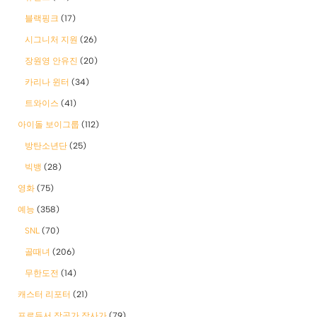
블랙핑크
(17)
시그니처 지원
(26)
장원영 안유진
(20)
카리나 윈터
(34)
트와이스
(41)
아이돌 보이그룹
(112)
방탄소년단
(25)
빅뱅
(28)
영화
(75)
예능
(358)
SNL
(70)
골때녀
(206)
무한도전
(14)
캐스터 리포터
(21)
프로듀서 작곡가 작사가
(79)