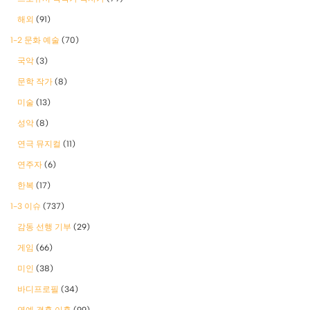
해외
(91)
1-2 문화 예술
(70)
국악
(3)
문학 작가
(8)
미술
(13)
성악
(8)
연극 뮤지컬
(11)
연주자
(6)
한복
(17)
1-3 이슈
(737)
감동 선행 기부
(29)
게임
(66)
미인
(38)
바디프로필
(34)
연예 결혼 이혼
(99)