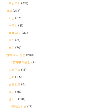
후방주의
(415)
경제
(236)
기업
(57)
부동산
(31)
정책 제도
(37)
주식
(61)
코인
(70)
만화 애니 웹툰
(280)
나 혼자만 레벨업
(9)
드래곤볼
(18)
만화
(135)
슬램덩크
(4)
애니
(65)
원피스
(120)
원피스 리뷰
(17)