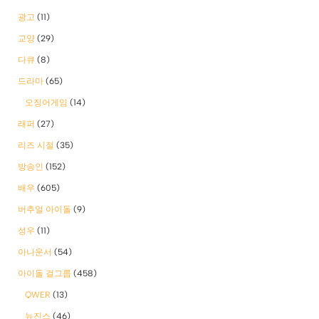
광고
(11)
교양
(29)
다큐
(8)
드라마
(65)
오징어게임
(14)
래퍼
(27)
리즈 시절
(35)
방송인
(152)
배우
(605)
버추얼 아이돌
(9)
성우
(11)
아나운서
(54)
아이돌 걸그룹
(458)
QWER
(13)
뉴진스
(46)