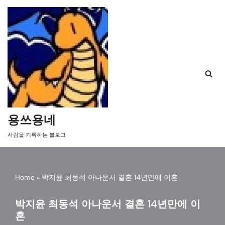
콘
텐
츠
로
건
너
뛰
기
용쓰용네
사람을 기록하는 블로그
Home
»
박지윤 최동석 아나운서 결혼 14년만에 이혼
박지윤 최동석 아나운서 결혼 14년만에 이
혼