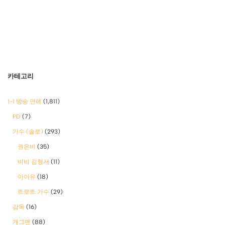
카테고리
1-1 방송 연예
(1,811)
PD
(7)
가수 (솔로)
(293)
권은비
(35)
비비 김형서
(11)
아이유
(18)
트로트 가수
(29)
감독
(16)
개그맨
(88)