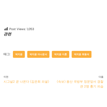
Post Views:
1,053
관련
태그:
박지윤
박지윤 아나운서
박지윤 이혼
박지윤 최동석
이전
다음
시그널2 곧 나온다 (김은희 피셜)
(속보) 용산 국방부 정문앞서 경찰
관 2명 흉기 피습