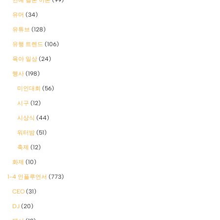
유머
(34)
유튜브
(128)
유행 트렌드
(106)
육아 일상
(24)
행사
(198)
미인대회
(56)
시구
(12)
시상식
(44)
워터밤
(51)
축제
(12)
화제
(10)
1-4 인플루언서
(773)
CEO
(31)
DJ
(20)