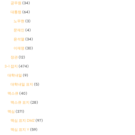
공무원
(34)
대통령
(64)
노무현
(3)
문재인
(4)
윤석열
(34)
이재명
(30)
장관
(12)
3-1 잡지
(474)
대학내일
(9)
대학내일 표지
(5)
맥스큐
(40)
맥스큐 표지
(28)
맥심
(371)
맥심 표지 DMZ
(97)
맥심 표지 Y
(59)