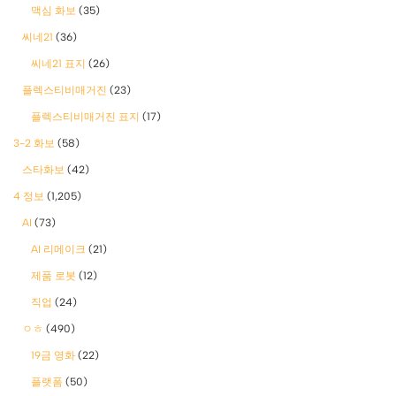
맥심 화보
(35)
씨네21
(36)
씨네21 표지
(26)
플렉스티비매거진
(23)
플렉스티비매거진 표지
(17)
3-2 화보
(58)
스타화보
(42)
4 정보
(1,205)
AI
(73)
AI 리메이크
(21)
제품 로봇
(12)
직업
(24)
ㅇㅎ
(490)
19금 영화
(22)
플랫폼
(50)