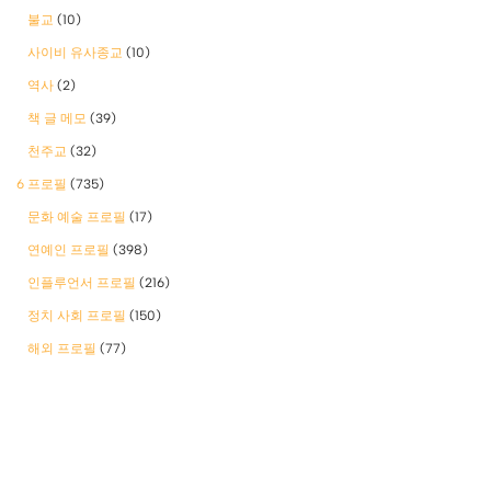
불교
(10)
사이비 유사종교
(10)
역사
(2)
책 글 메모
(39)
천주교
(32)
6 프로필
(735)
문화 예술 프로필
(17)
연예인 프로필
(398)
인플루언서 프로필
(216)
정치 사회 프로필
(150)
해외 프로필
(77)