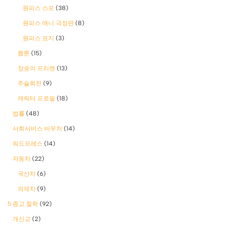
원피스 스포
(38)
원피스 애니 극장판
(8)
원피스 표지
(3)
웹툰
(15)
장송의 프리렌
(13)
주술회전
(9)
캐릭터 프로필
(18)
법률
(48)
사회서비스 바우처
(14)
워드프레스
(14)
자동차
(22)
국산차
(6)
외제차
(9)
5 종교 철학
(92)
개신교
(2)