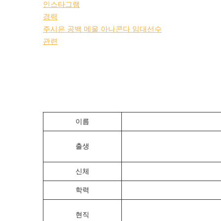
인스타그램
경력
주시은 공백 메울 아나콘다 임대선수
관련
이름
출생
신체
학력
현직