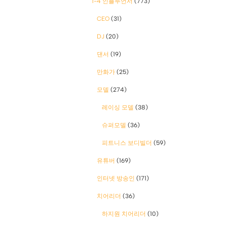
1-4 인플루언서
(773)
CEO
(31)
DJ
(20)
댄서
(19)
만화가
(25)
모델
(274)
레이싱 모델
(38)
슈퍼모델
(36)
피트니스 보디빌더
(59)
유튜버
(169)
인터넷 방송인
(171)
치어리더
(36)
하지원 치어리더
(10)