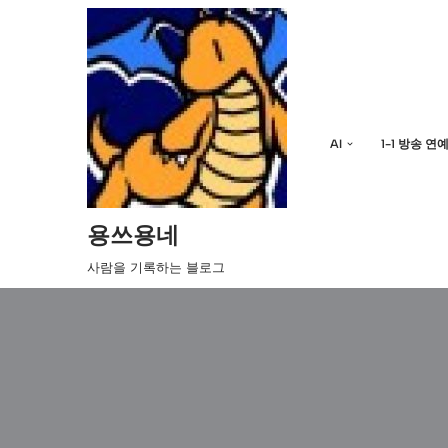
콘
텐
츠
로
AI
1-1 방송 연
건
너
뛰
기
용쓰용네
사람을 기록하는 블로그