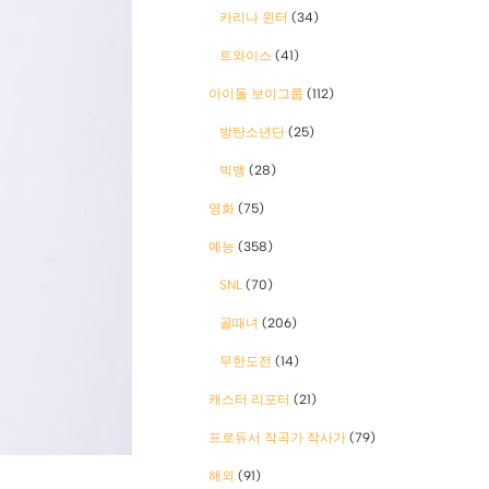
카리나 윈터
(34)
트와이스
(41)
아이돌 보이그룹
(112)
방탄소년단
(25)
빅뱅
(28)
영화
(75)
예능
(358)
SNL
(70)
골때녀
(206)
무한도전
(14)
캐스터 리포터
(21)
프로듀서 작곡가 작사가
(79)
해외
(91)