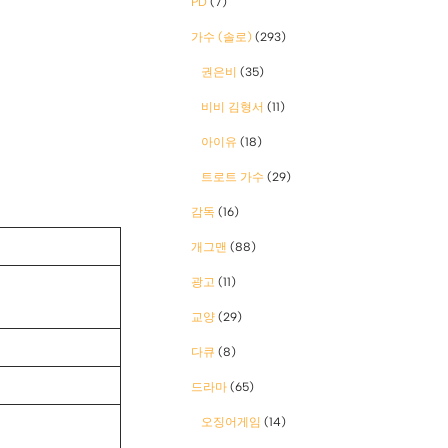
PD
(7)
가수 (솔로)
(293)
권은비
(35)
비비 김형서
(11)
아이유
(18)
트로트 가수
(29)
감독
(16)
개그맨
(88)
광고
(11)
교양
(29)
다큐
(8)
드라마
(65)
오징어게임
(14)