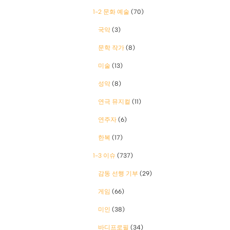
1-2 문화 예술
(70)
국악
(3)
문학 작가
(8)
미술
(13)
성악
(8)
연극 뮤지컬
(11)
연주자
(6)
한복
(17)
1-3 이슈
(737)
감동 선행 기부
(29)
게임
(66)
미인
(38)
바디프로필
(34)