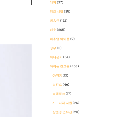
래퍼
(27)
리즈 시절
(35)
방송인
(152)
배우
(605)
버추얼 아이돌
(9)
성우
(11)
아나운서
(54)
아이돌 걸그룹
(458)
QWER
(13)
뉴진스
(46)
블랙핑크
(17)
시그니처 지원
(26)
장원영 안유진
(20)