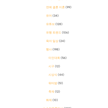
연예 결혼 이혼
(99)
유머
(34)
유튜브
(128)
유행 트렌드
(106)
육아 일상
(24)
행사
(198)
미인대회
(56)
시구
(12)
시상식
(44)
워터밤
(51)
축제
(12)
화제
(10)