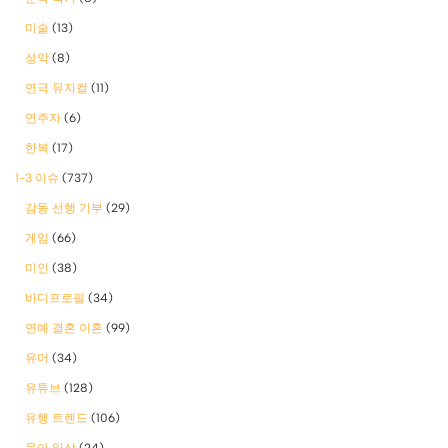
미술
(13)
성악
(8)
연극 뮤지컬
(11)
연주자
(6)
한복
(17)
1-3 이슈
(737)
감동 선행 기부
(29)
게임
(66)
미인
(38)
바디프로필
(34)
연예 결혼 이혼
(99)
유머
(34)
유튜브
(128)
유행 트렌드
(106)
육아 일상
(24)