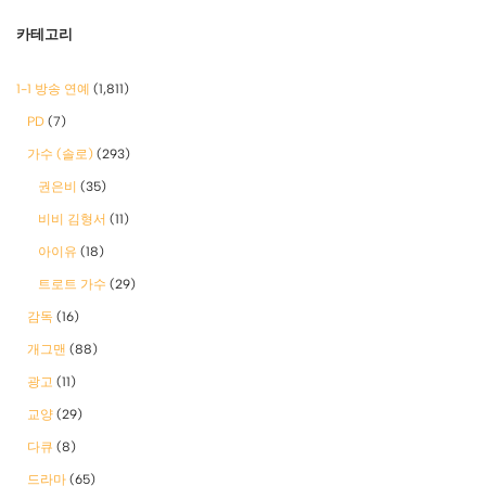
카테고리
1-1 방송 연예
(1,811)
PD
(7)
가수 (솔로)
(293)
권은비
(35)
비비 김형서
(11)
아이유
(18)
트로트 가수
(29)
감독
(16)
개그맨
(88)
광고
(11)
교양
(29)
다큐
(8)
드라마
(65)