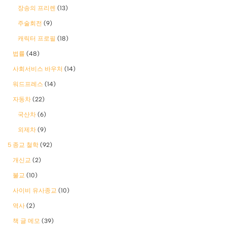
장송의 프리렌
(13)
주술회전
(9)
캐릭터 프로필
(18)
법률
(48)
사회서비스 바우처
(14)
워드프레스
(14)
자동차
(22)
국산차
(6)
외제차
(9)
5 종교 철학
(92)
개신교
(2)
불교
(10)
사이비 유사종교
(10)
역사
(2)
책 글 메모
(39)