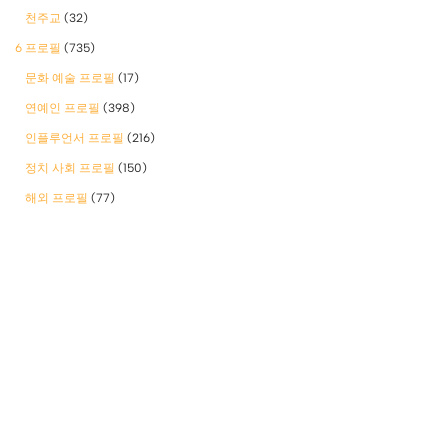
천주교
(32)
6 프로필
(735)
문화 예술 프로필
(17)
연예인 프로필
(398)
인플루언서 프로필
(216)
정치 사회 프로필
(150)
해외 프로필
(77)