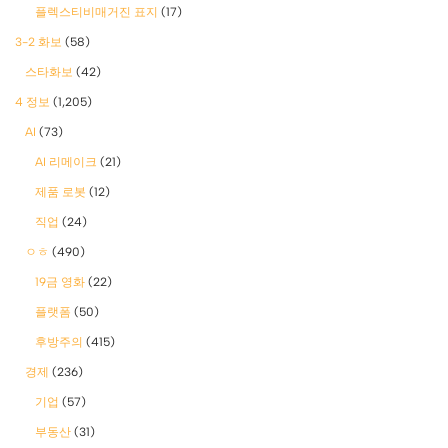
플렉스티비매거진 표지
(17)
3-2 화보
(58)
스타화보
(42)
4 정보
(1,205)
AI
(73)
AI 리메이크
(21)
제품 로봇
(12)
직업
(24)
ㅇㅎ
(490)
19금 영화
(22)
플랫폼
(50)
후방주의
(415)
경제
(236)
기업
(57)
부동산
(31)