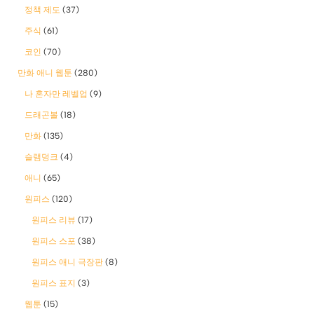
정책 제도
(37)
주식
(61)
코인
(70)
만화 애니 웹툰
(280)
나 혼자만 레벨업
(9)
드래곤볼
(18)
만화
(135)
슬램덩크
(4)
애니
(65)
원피스
(120)
원피스 리뷰
(17)
원피스 스포
(38)
원피스 애니 극장판
(8)
원피스 표지
(3)
웹툰
(15)