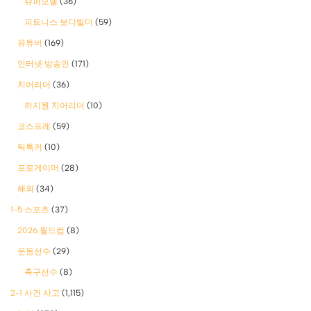
슈퍼모델
(36)
피트니스 보디빌더
(59)
유튜버
(169)
인터넷 방송인
(171)
치어리더
(36)
하지원 치어리더
(10)
코스프레
(59)
틱톡커
(10)
프로게이머
(28)
해외
(34)
1-5 스포츠
(37)
2026 월드컵
(8)
운동선수
(29)
축구선수
(8)
2-1 사건 사고
(1,115)