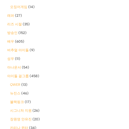
오징어게임
(14)
래퍼
(27)
리즈 시절
(35)
방송인
(152)
배우
(605)
버추얼 아이돌
(9)
성우
(11)
아나운서
(54)
아이돌 걸그룹
(458)
QWER
(13)
뉴진스
(46)
블랙핑크
(17)
시그니처 지원
(26)
장원영 안유진
(20)
카리나 윈터
(34)