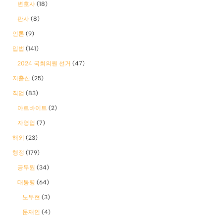
변호사
(18)
판사
(8)
언론
(9)
입법
(141)
2024 국회의원 선거
(47)
저출산
(25)
직업
(83)
아르바이트
(2)
자영업
(7)
해외
(23)
행정
(179)
공무원
(34)
대통령
(64)
노무현
(3)
문재인
(4)