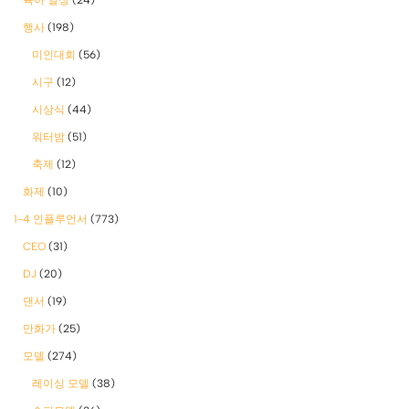
행사
(198)
미인대회
(56)
시구
(12)
시상식
(44)
워터밤
(51)
축제
(12)
화제
(10)
1-4 인플루언서
(773)
CEO
(31)
DJ
(20)
댄서
(19)
만화가
(25)
모델
(274)
레이싱 모델
(38)