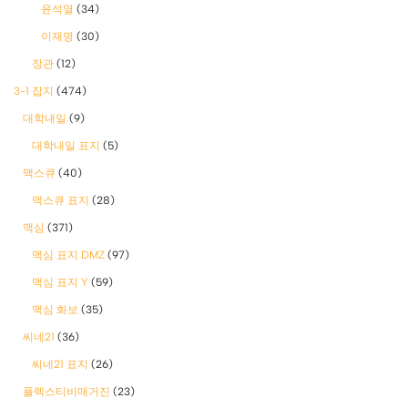
윤석열
(34)
이재명
(30)
장관
(12)
3-1 잡지
(474)
대학내일
(9)
대학내일 표지
(5)
맥스큐
(40)
맥스큐 표지
(28)
맥심
(371)
맥심 표지 DMZ
(97)
맥심 표지 Y
(59)
맥심 화보
(35)
씨네21
(36)
씨네21 표지
(26)
플렉스티비매거진
(23)