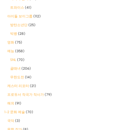
트와이스
(41)
아이돌 보이그룹
(112)
방탄소년단
(25)
빅뱅
(28)
영화
(75)
예능
(358)
SNL
(70)
골때녀
(206)
무한도전
(14)
캐스터 리포터
(21)
프로듀서 작곡가 작사가
(79)
해외
(91)
1-2 문화 예술
(70)
국악
(3)
문학 작가
(8)