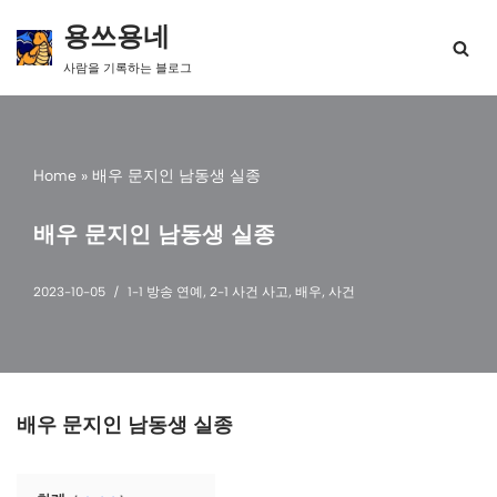
용쓰용네
콘
사람을 기록하는 블로그
텐
츠
로
건
너
Home
»
배우 문지인 남동생 실종
뛰
기
배우 문지인 남동생 실종
2023-10-05
1-1 방송 연예
,
2-1 사건 사고
,
배우
,
사건
배우 문지인 남동생 실종