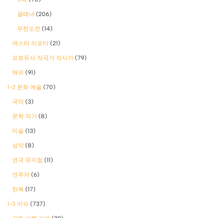
골때녀
(206)
무한도전
(14)
캐스터 리포터
(21)
프로듀서 작곡가 작사가
(79)
해외
(91)
1-2 문화 예술
(70)
국악
(3)
문학 작가
(8)
미술
(13)
성악
(8)
연극 뮤지컬
(11)
연주자
(6)
한복
(17)
1-3 이슈
(737)