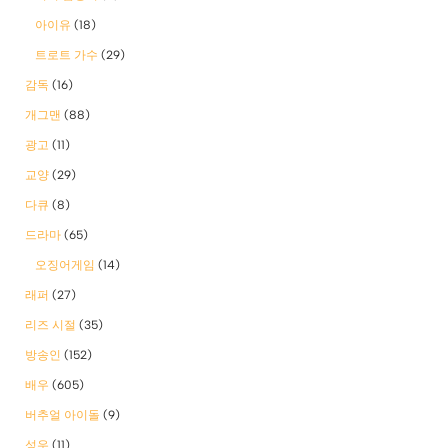
아이유
(18)
트로트 가수
(29)
감독
(16)
개그맨
(88)
광고
(11)
교양
(29)
다큐
(8)
드라마
(65)
오징어게임
(14)
래퍼
(27)
리즈 시절
(35)
방송인
(152)
배우
(605)
버추얼 아이돌
(9)
성우
(11)