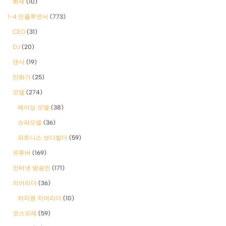
화제
(10)
1-4 인플루언서
(773)
CEO
(31)
DJ
(20)
댄서
(19)
만화가
(25)
모델
(274)
레이싱 모델
(38)
슈퍼모델
(36)
피트니스 보디빌더
(59)
유튜버
(169)
인터넷 방송인
(171)
치어리더
(36)
하지원 치어리더
(10)
코스프레
(59)