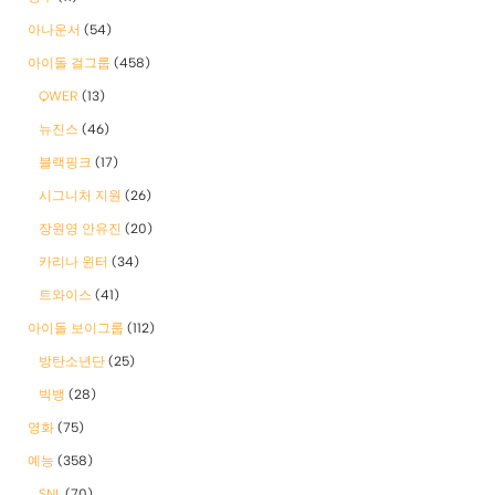
아나운서
(54)
아이돌 걸그룹
(458)
QWER
(13)
뉴진스
(46)
블랙핑크
(17)
시그니처 지원
(26)
장원영 안유진
(20)
카리나 윈터
(34)
트와이스
(41)
아이돌 보이그룹
(112)
방탄소년단
(25)
빅뱅
(28)
영화
(75)
예능
(358)
SNL
(70)