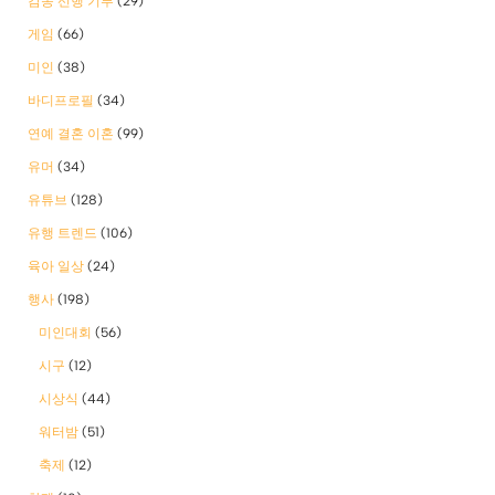
감동 선행 기부
(29)
게임
(66)
미인
(38)
바디프로필
(34)
연예 결혼 이혼
(99)
유머
(34)
유튜브
(128)
유행 트렌드
(106)
육아 일상
(24)
행사
(198)
미인대회
(56)
시구
(12)
시상식
(44)
워터밤
(51)
축제
(12)