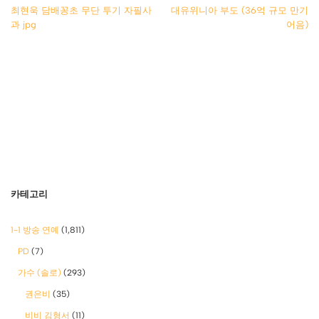
최현욱 담배꽁초 무단 투기 자필사
대유위니아 부도 (36억 규모 만기
과 jpg
어음)
카테고리
1-1 방송 연예
(1,811)
PD
(7)
가수 (솔로)
(293)
권은비
(35)
비비 김형서
(11)