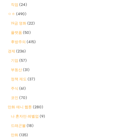
직업
(24)
ㅇㅎ
(490)
19금 영화
(22)
플랫폼
(50)
후방주의
(415)
경제
(236)
기업
(57)
부동산
(31)
정책 제도
(37)
주식
(61)
코인
(70)
만화 애니 웹툰
(280)
나 혼자만 레벨업
(9)
드래곤볼
(18)
만화
(135)