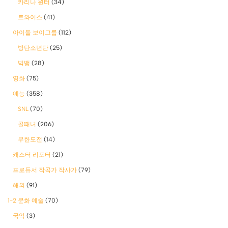
카리나 윈터
(34)
트와이스
(41)
아이돌 보이그룹
(112)
방탄소년단
(25)
빅뱅
(28)
영화
(75)
예능
(358)
SNL
(70)
골때녀
(206)
무한도전
(14)
캐스터 리포터
(21)
프로듀서 작곡가 작사가
(79)
해외
(91)
1-2 문화 예술
(70)
국악
(3)