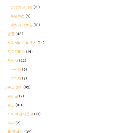
장송의 프리렌
(13)
주술회전
(9)
캐릭터 프로필
(18)
법률
(48)
사회서비스 바우처
(14)
워드프레스
(14)
자동차
(22)
국산차
(6)
외제차
(9)
5 종교 철학
(92)
개신교
(2)
불교
(10)
사이비 유사종교
(10)
역사
(2)
책 글 메모
(39)