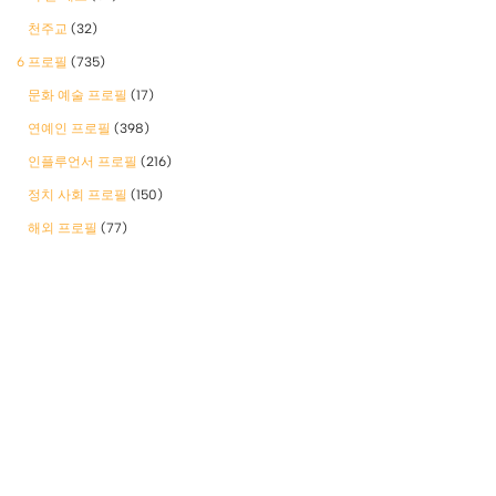
천주교
(32)
6 프로필
(735)
문화 예술 프로필
(17)
연예인 프로필
(398)
인플루언서 프로필
(216)
정치 사회 프로필
(150)
해외 프로필
(77)