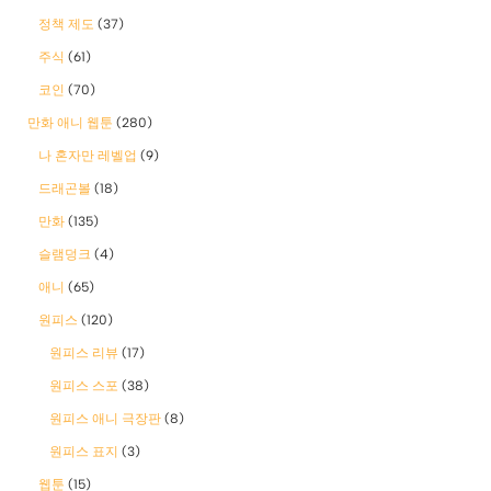
정책 제도
(37)
주식
(61)
코인
(70)
만화 애니 웹툰
(280)
나 혼자만 레벨업
(9)
드래곤볼
(18)
만화
(135)
슬램덩크
(4)
애니
(65)
원피스
(120)
원피스 리뷰
(17)
원피스 스포
(38)
원피스 애니 극장판
(8)
원피스 표지
(3)
웹툰
(15)