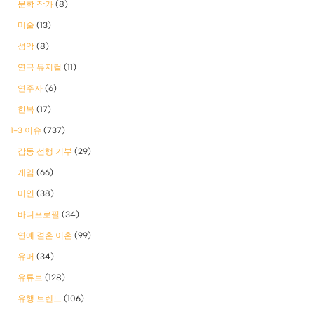
문학 작가
(8)
미술
(13)
성악
(8)
연극 뮤지컬
(11)
연주자
(6)
한복
(17)
1-3 이슈
(737)
감동 선행 기부
(29)
게임
(66)
미인
(38)
바디프로필
(34)
연예 결혼 이혼
(99)
유머
(34)
유튜브
(128)
유행 트렌드
(106)