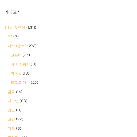
카테고리
1-1 방송 연예
(1,811)
PD
(7)
가수 (솔로)
(293)
권은비
(35)
비비 김형서
(11)
아이유
(18)
트로트 가수
(29)
감독
(16)
개그맨
(88)
광고
(11)
교양
(29)
다큐
(8)