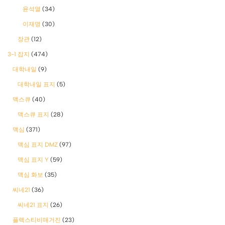
윤석열
(34)
이재명
(30)
장관
(12)
3-1 잡지
(474)
대학내일
(9)
대학내일 표지
(5)
맥스큐
(40)
맥스큐 표지
(28)
맥심
(371)
맥심 표지 DMZ
(97)
맥심 표지 Y
(59)
맥심 화보
(35)
씨네21
(36)
씨네21 표지
(26)
플렉스티비매거진
(23)