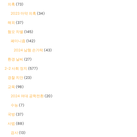
의혹
(73)
2023 마약 의혹
(34)
해외
(37)
혐오 차별
(145)
폐미니즘
(142)
2024 남혐 손가락
(43)
환경 날씨
(27)
2-2 사회 정치
(577)
경찰 치안
(23)
교육
(98)
2024 여대 공학전환
(20)
수능
(7)
국방
(37)
사법
(88)
검사
(13)