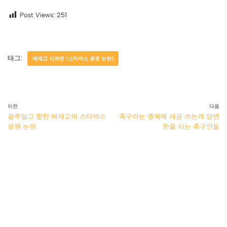
Post Views:
251
태그:
배재고 사과문 (스타벅스 응원 논란)
이전
다음
광주일고 향한 배재고의 스타벅스
축구라는 종목에 세금 쓰는게 당연
응원 논란
한줄 아는 축구인들