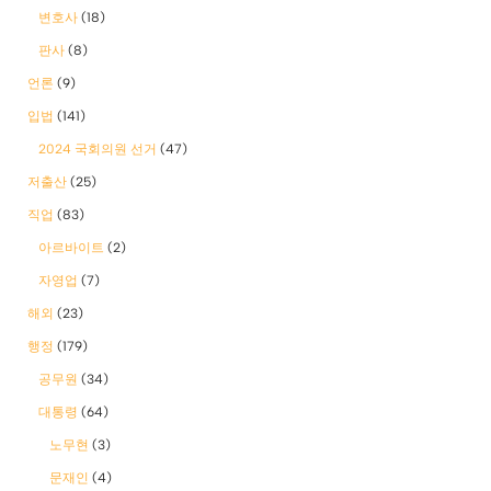
변호사
(18)
판사
(8)
언론
(9)
입법
(141)
2024 국회의원 선거
(47)
저출산
(25)
직업
(83)
아르바이트
(2)
자영업
(7)
해외
(23)
행정
(179)
공무원
(34)
대통령
(64)
노무현
(3)
문재인
(4)