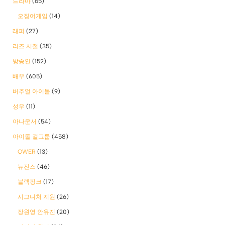
드라마
(65)
오징어게임
(14)
래퍼
(27)
리즈 시절
(35)
방송인
(152)
배우
(605)
버추얼 아이돌
(9)
성우
(11)
아나운서
(54)
아이돌 걸그룹
(458)
QWER
(13)
뉴진스
(46)
블랙핑크
(17)
시그니처 지원
(26)
장원영 안유진
(20)