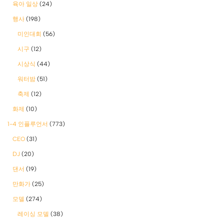
육아 일상
(24)
행사
(198)
미인대회
(56)
시구
(12)
시상식
(44)
워터밤
(51)
축제
(12)
화제
(10)
1-4 인플루언서
(773)
CEO
(31)
DJ
(20)
댄서
(19)
만화가
(25)
모델
(274)
레이싱 모델
(38)