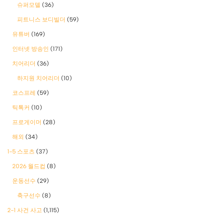
슈퍼모델
(36)
피트니스 보디빌더
(59)
유튜버
(169)
인터넷 방송인
(171)
치어리더
(36)
하지원 치어리더
(10)
코스프레
(59)
틱톡커
(10)
프로게이머
(28)
해외
(34)
1-5 스포츠
(37)
2026 월드컵
(8)
운동선수
(29)
축구선수
(8)
2-1 사건 사고
(1,115)