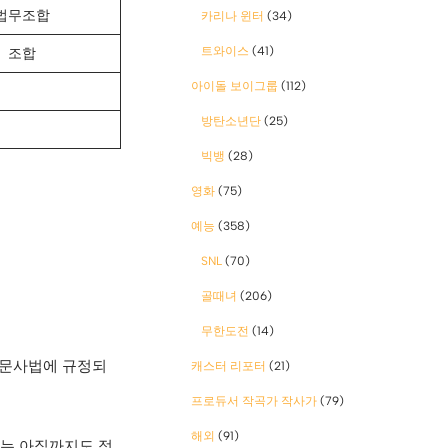
법무조합
카리나 윈터
(34)
트와이스
(41)
조합
아이돌 보이그룹
(112)
방탄소년단
(25)
빅뱅
(28)
영화
(75)
예능
(358)
SNL
(70)
골때녀
(206)
무한도전
(14)
법자문사법에 규정되
캐스터 리포터
(21)
프로듀서 작곡가 작사가
(79)
해외
(91)
지는 아직까지도 정