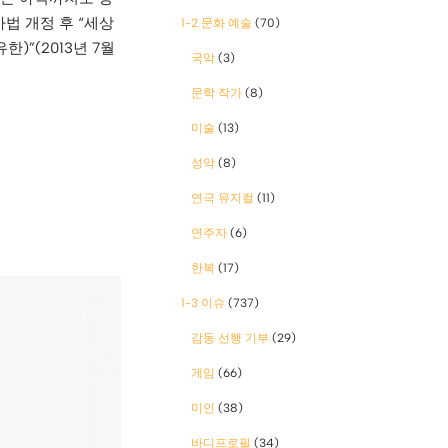
법 개정 후 “세상
1-2 문화 예술
(70)
”(2013년 7월
국악
(3)
문학 작가
(8)
미술
(13)
성악
(8)
연극 뮤지컬
(11)
연주자
(6)
한복
(17)
1-3 이슈
(737)
감동 선행 기부
(29)
게임
(66)
미인
(38)
바디프로필
(34)