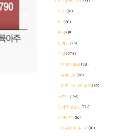
1-4 인플루언서
(773)
CEO
(31)
DJ
(20)
댄서
(19)
만화가
(25)
모델
(274)
레이싱 모델
(38)
슈퍼모델
(36)
피트니스 보디빌더
(59)
유튜버
(169)
인터넷 방송인
(171)
치어리더
(36)
하지원 치어리더
(10)