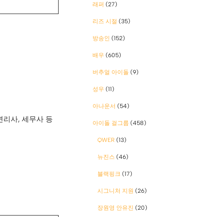
래퍼
(27)
리즈 시절
(35)
방송인
(152)
배우
(605)
버추얼 아이돌
(9)
성우
(11)
아나운서
(54)
변리사, 세무사 등
아이돌 걸그룹
(458)
QWER
(13)
뉴진스
(46)
블랙핑크
(17)
시그니처 지원
(26)
장원영 안유진
(20)