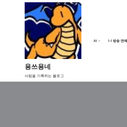
콘
텐
츠
로
AI
1-1 방송 연
건
너
뛰
기
용쓰용네
사람을 기록하는 블로그