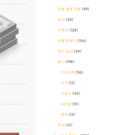
연예 결혼 이혼
(99)
유머
(34)
유튜브
(128)
유행 트렌드
(106)
육아 일상
(24)
행사
(198)
미인대회
(56)
시구
(12)
시상식
(44)
워터밤
(51)
축제
(12)
화제
(10)