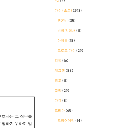
PD
(7)
가수 (솔로)
(293)
권은비
(35)
비비 김형서
(11)
아이유
(18)
트로트 가수
(29)
감독
(16)
개그맨
(88)
광고
(11)
교양
(29)
다큐
(8)
드라마
(65)
변호사는 그 직무를
오징어게임
(14)
수행하기 위하여 법