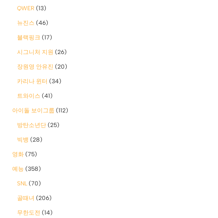
QWER
(13)
뉴진스
(46)
블랙핑크
(17)
시그니처 지원
(26)
장원영 안유진
(20)
카리나 윈터
(34)
트와이스
(41)
아이돌 보이그룹
(112)
방탄소년단
(25)
빅뱅
(28)
영화
(75)
예능
(358)
SNL
(70)
골때녀
(206)
무한도전
(14)