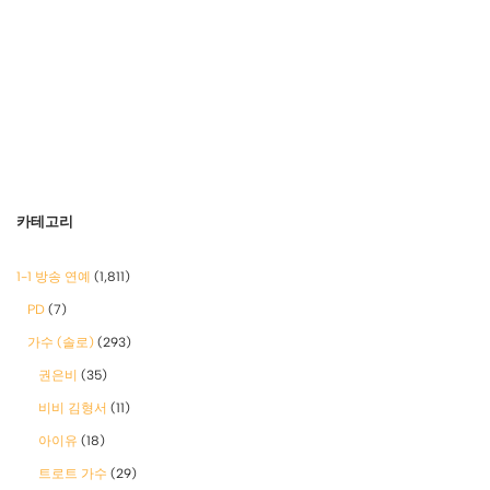
카테고리
1-1 방송 연예
(1,811)
PD
(7)
가수 (솔로)
(293)
권은비
(35)
비비 김형서
(11)
아이유
(18)
트로트 가수
(29)