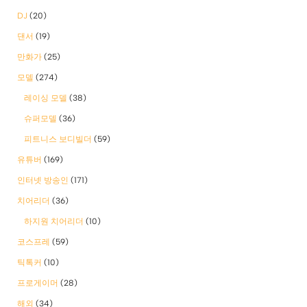
DJ
(20)
댄서
(19)
만화가
(25)
모델
(274)
레이싱 모델
(38)
슈퍼모델
(36)
피트니스 보디빌더
(59)
유튜버
(169)
인터넷 방송인
(171)
치어리더
(36)
하지원 치어리더
(10)
코스프레
(59)
틱톡커
(10)
프로게이머
(28)
해외
(34)