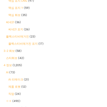
맥심 표지 DMZ
(97)
맥심 표지 Y
(59)
맥심 화보
(35)
씨네21
(36)
씨네21 표지
(26)
플렉스티비매거진
(23)
플렉스티비매거진 표지
(17)
3-2 화보
(58)
스타화보
(42)
4 정보
(1,205)
AI
(73)
AI 리메이크
(21)
제품 로봇
(12)
직업
(24)
ㅇㅎ
(490)