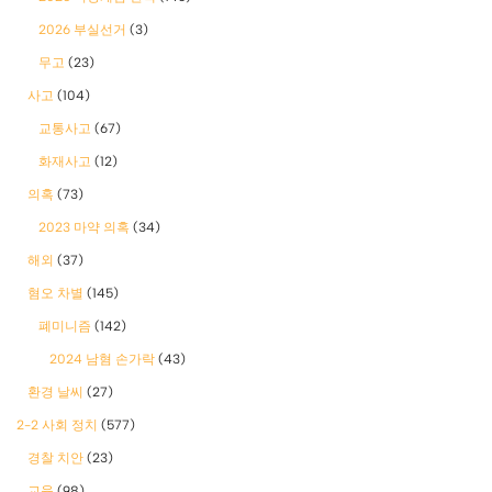
2026 부실선거
(3)
무고
(23)
사고
(104)
교통사고
(67)
화재사고
(12)
의혹
(73)
2023 마약 의혹
(34)
해외
(37)
혐오 차별
(145)
폐미니즘
(142)
2024 남혐 손가락
(43)
환경 날씨
(27)
2-2 사회 정치
(577)
경찰 치안
(23)
교육
(98)