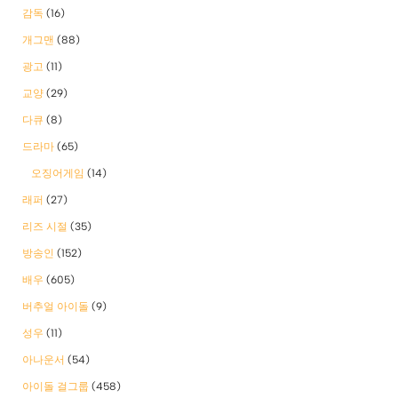
감독
(16)
개그맨
(88)
광고
(11)
교양
(29)
다큐
(8)
드라마
(65)
오징어게임
(14)
래퍼
(27)
리즈 시절
(35)
방송인
(152)
배우
(605)
버추얼 아이돌
(9)
성우
(11)
아나운서
(54)
아이돌 걸그룹
(458)