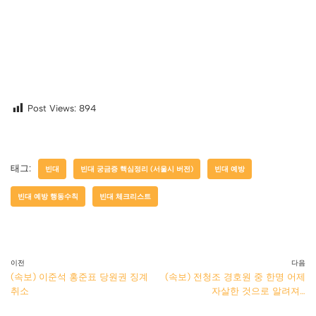
Post Views:
894
태그:
빈대
빈대 궁금증 핵심정리 (서울시 버전)
빈대 예방
빈대 예방 행동수칙
빈대 체크리스트
이전
다음
(속보) 이준석 홍준표 당원권 징계
(속보) 전청조 경호원 중 한명 어제
취소
자살한 것으로 알려져…