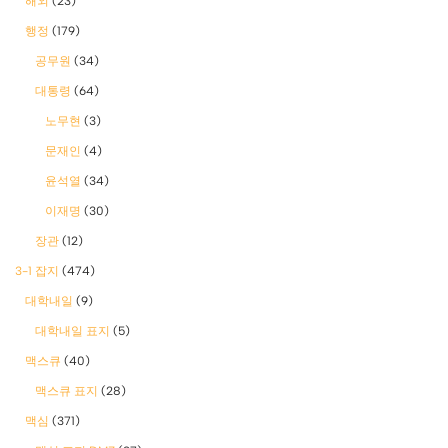
해외
(23)
행정
(179)
공무원
(34)
대통령
(64)
노무현
(3)
문재인
(4)
윤석열
(34)
이재명
(30)
장관
(12)
3-1 잡지
(474)
대학내일
(9)
대학내일 표지
(5)
맥스큐
(40)
맥스큐 표지
(28)
맥심
(371)