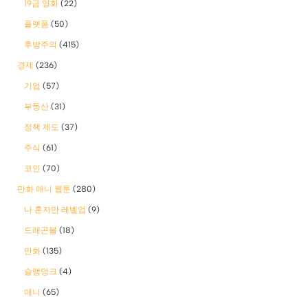
19금 영화
(22)
플랫폼
(50)
후방주의
(415)
경제
(236)
기업
(57)
부동산
(31)
정책 제도
(37)
주식
(61)
코인
(70)
만화 애니 웹툰
(280)
나 혼자만 레벨업
(9)
드래곤볼
(18)
만화
(135)
슬램덩크
(4)
애니
(65)