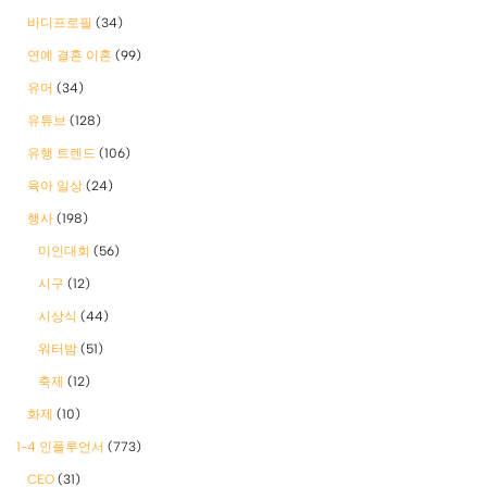
바디프로필
(34)
연예 결혼 이혼
(99)
유머
(34)
유튜브
(128)
유행 트렌드
(106)
육아 일상
(24)
행사
(198)
미인대회
(56)
시구
(12)
시상식
(44)
워터밤
(51)
축제
(12)
화제
(10)
1-4 인플루언서
(773)
CEO
(31)