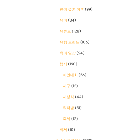
연예 결혼 이혼
(99)
유머
(34)
유튜브
(128)
유행 트렌드
(106)
육아 일상
(24)
행사
(198)
미인대회
(56)
시구
(12)
시상식
(44)
워터밤
(51)
축제
(12)
화제
(10)