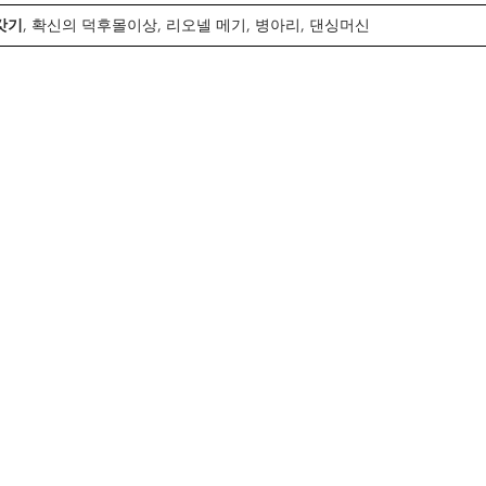
갓기
, 확신의 덕후몰이상, 리오넬 메기, 병아리, 댄싱머신