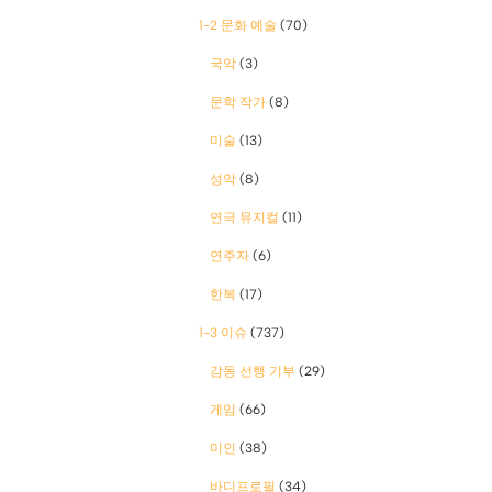
1-2 문화 예술
(70)
국악
(3)
문학 작가
(8)
미술
(13)
성악
(8)
연극 뮤지컬
(11)
연주자
(6)
한복
(17)
1-3 이슈
(737)
감동 선행 기부
(29)
게임
(66)
미인
(38)
바디프로필
(34)