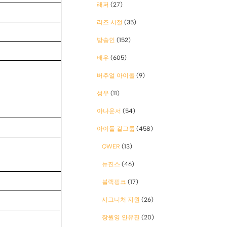
래퍼
(27)
리즈 시절
(35)
방송인
(152)
배우
(605)
버추얼 아이돌
(9)
성우
(11)
아나운서
(54)
아이돌 걸그룹
(458)
QWER
(13)
뉴진스
(46)
블랙핑크
(17)
시그니처 지원
(26)
장원영 안유진
(20)