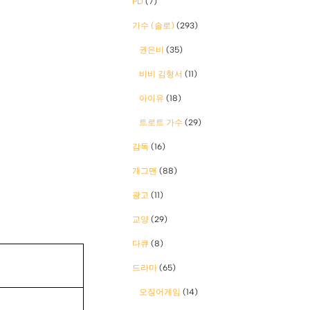
PD
(7)
가수 (솔로)
(293)
권은비
(35)
비비 김형서
(11)
아이유
(18)
트로트 가수
(29)
감독
(16)
개그맨
(88)
광고
(11)
교양
(29)
다큐
(8)
드라마
(65)
오징어게임
(14)