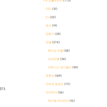
1-4 인플루언서
(773)
CEO
(31)
DJ
(20)
댄서
(19)
만화가
(25)
모델
(274)
레이싱 모델
(38)
슈퍼모델
(36)
피트니스 보디빌더
(59)
유튜버
(169)
인터넷 방송인
(171)
였다.
치어리더
(36)
하지원 치어리더
(10)