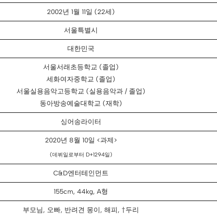
2002년 1월 11일 (22세)
서울특별시
대한민국
서울서래초등학교 (졸업)
세화여자중학교 (졸업)
서울실용음악고등학교 (실용음악과 / 졸업)
동아방송예술대학교 (재학)
싱어송라이터
2020년 8월 10일 <과제>
(데뷔일로부터 D+1294일)
C&D엔터테인먼트
155cm, 44kg, A형
부모님, 오빠, 반려견 몽이, 해피, †두리