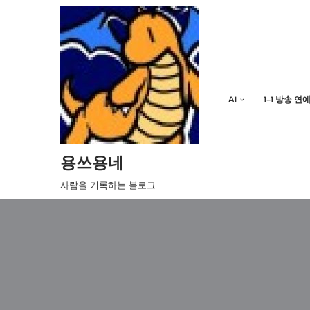
콘
텐
츠
로
AI
1-1 방송 연
건
너
뛰
기
용쓰용네
사람을 기록하는 블로그