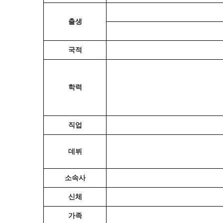
출생
국적
학력
직업
데뷔
소속사
신체
가족