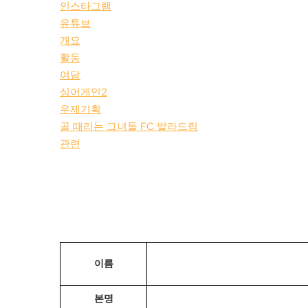
인스타그램
유튜브
개요
활동
여담
싱어게인2
우제기획
골 때리는 그녀들 FC 발라드림
관련
이름
본명