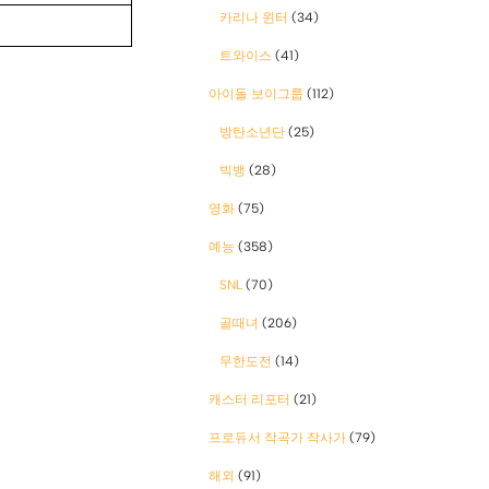
카리나 윈터
(34)
트와이스
(41)
아이돌 보이그룹
(112)
방탄소년단
(25)
빅뱅
(28)
영화
(75)
예능
(358)
SNL
(70)
골때녀
(206)
무한도전
(14)
캐스터 리포터
(21)
프로듀서 작곡가 작사가
(79)
해외
(91)