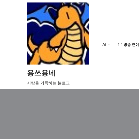
콘
텐
츠
로
AI
1-1 방송 연
건
너
뛰
기
용쓰용네
사람을 기록하는 블로그