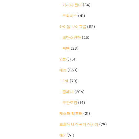
카리나 윈터
(34)
트와이스
(41)
아이돌 보이그룹
(112)
방탄소년단
(25)
빅뱅
(28)
영화
(75)
예능
(358)
SNL
(70)
골때녀
(206)
무한도전
(14)
캐스터 리포터
(21)
프로듀서 작곡가 작사가
(79)
해외
(91)