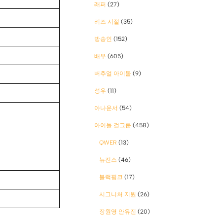
래퍼
(27)
리즈 시절
(35)
방송인
(152)
배우
(605)
버추얼 아이돌
(9)
성우
(11)
아나운서
(54)
아이돌 걸그룹
(458)
QWER
(13)
뉴진스
(46)
블랙핑크
(17)
시그니처 지원
(26)
장원영 안유진
(20)