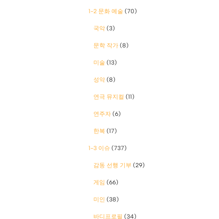
1-2 문화 예술
(70)
국악
(3)
문학 작가
(8)
미술
(13)
성악
(8)
연극 뮤지컬
(11)
연주자
(6)
한복
(17)
1-3 이슈
(737)
감동 선행 기부
(29)
게임
(66)
미인
(38)
바디프로필
(34)