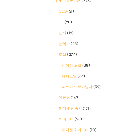
1-4 인플루언서
(773)
CEO
(31)
DJ
(20)
댄서
(19)
만화가
(25)
모델
(274)
레이싱 모델
(38)
슈퍼모델
(36)
피트니스 보디빌더
(59)
유튜버
(169)
인터넷 방송인
(171)
치어리더
(36)
하지원 치어리더
(10)