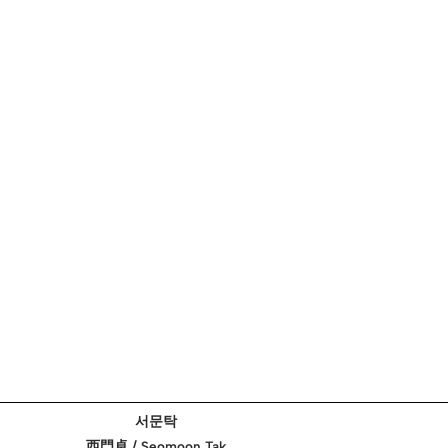
서문탁
西門卓 / Seomoon Tak