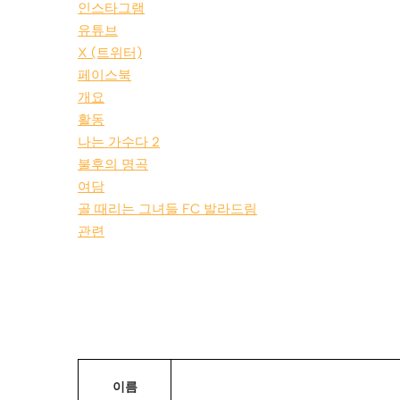
인스타그램
유튜브
X (트위터)
페이스북
개요
활동
나는 가수다 2
불후의 명곡
여담
골 때리는 그녀들 FC 발라드림
관련
이름