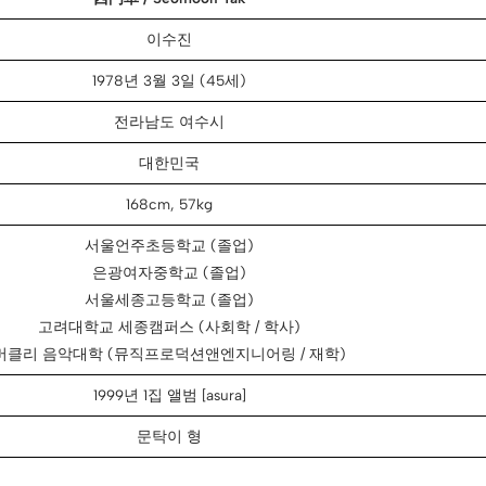
이수진
1978년 3월 3일 (45세)
전라남도 여수시
대한민국
168cm, 57kg
서울언주초등학교 (졸업)
은광여자중학교 (졸업)
서울세종고등학교 (졸업)
고려대학교 세종캠퍼스 (사회학 / 학사)
버클리 음악대학 (뮤직프로덕션앤엔지니어링 / 재학)
1999년 1집 앨범 [asura]
문탁이 형