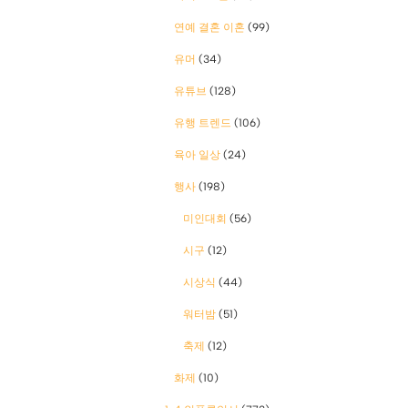
연예 결혼 이혼
(99)
유머
(34)
유튜브
(128)
유행 트렌드
(106)
육아 일상
(24)
행사
(198)
미인대회
(56)
시구
(12)
시상식
(44)
워터밤
(51)
축제
(12)
화제
(10)