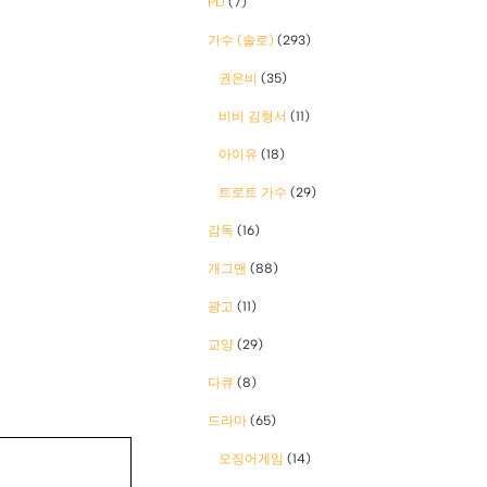
PD
(7)
가수 (솔로)
(293)
권은비
(35)
비비 김형서
(11)
아이유
(18)
트로트 가수
(29)
감독
(16)
개그맨
(88)
광고
(11)
교양
(29)
다큐
(8)
드라마
(65)
오징어게임
(14)