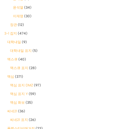
윤석열
(34)
이재명
(30)
장관
(12)
3-1 잡지
(474)
대학내일
(9)
대학내일 표지
(5)
맥스큐
(40)
맥스큐 표지
(28)
맥심
(371)
맥심 표지 DMZ
(97)
맥심 표지 Y
(59)
맥심 화보
(35)
씨네21
(36)
씨네21 표지
(26)
플렉스티비매거진
(23)