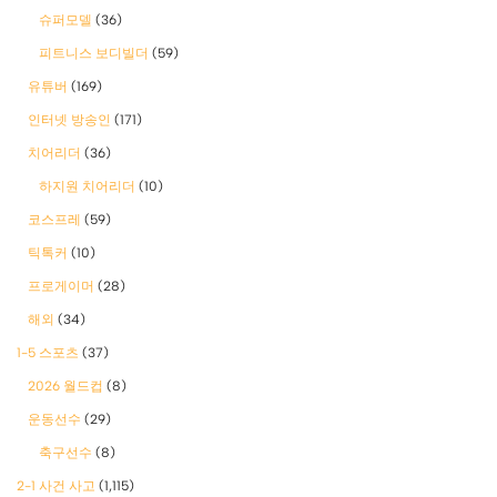
슈퍼모델
(36)
피트니스 보디빌더
(59)
유튜버
(169)
인터넷 방송인
(171)
치어리더
(36)
하지원 치어리더
(10)
코스프레
(59)
틱톡커
(10)
프로게이머
(28)
해외
(34)
1-5 스포츠
(37)
2026 월드컵
(8)
운동선수
(29)
축구선수
(8)
2-1 사건 사고
(1,115)