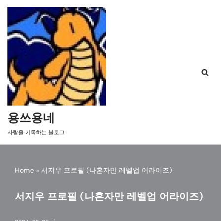
콘
텐
츠
로
건
너
뛰
기
용쓰용네
사람을 기록하는 블로그
Home
»
서지우 프로필 (나혼자만 레벨업 어라이즈)
서지우 프로필 (나혼자만 레벨업 어라이즈)