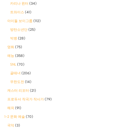
카리나 윈터
(34)
트와이스
(41)
아이돌 보이그룹
(112)
방탄소년단
(25)
빅뱅
(28)
영화
(75)
예능
(358)
SNL
(70)
골때녀
(206)
무한도전
(14)
캐스터 리포터
(21)
프로듀서 작곡가 작사가
(79)
해외
(91)
1-2 문화 예술
(70)
국악
(3)