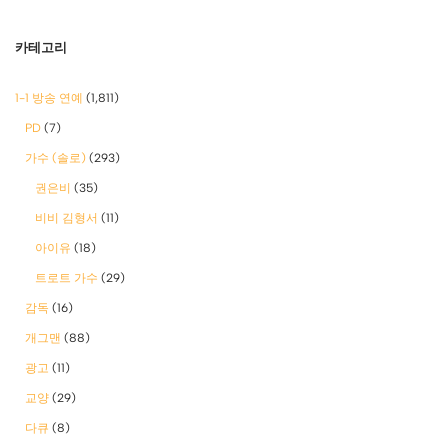
카테고리
1-1 방송 연예
(1,811)
PD
(7)
가수 (솔로)
(293)
권은비
(35)
비비 김형서
(11)
아이유
(18)
트로트 가수
(29)
감독
(16)
개그맨
(88)
광고
(11)
교양
(29)
다큐
(8)