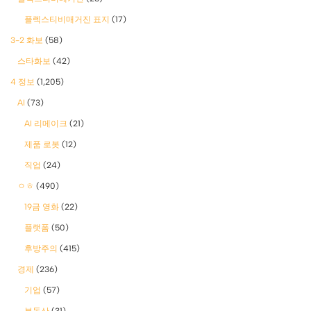
플렉스티비매거진 표지
(17)
3-2 화보
(58)
스타화보
(42)
4 정보
(1,205)
AI
(73)
AI 리메이크
(21)
제품 로봇
(12)
직업
(24)
ㅇㅎ
(490)
19금 영화
(22)
플랫폼
(50)
후방주의
(415)
경제
(236)
기업
(57)
부동산
(31)