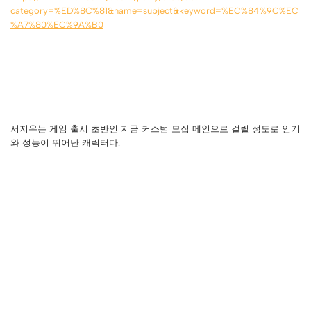
category=%ED%8C%81&name=subject&keyword=%EC%84%9C%EC
%A7%80%EC%9A%B0
서지우는 게임 출시 초반인 지금 커스텀 모집 메인으로 걸릴 정도로 인기
와 성능이 뛰어난 캐릭터다.