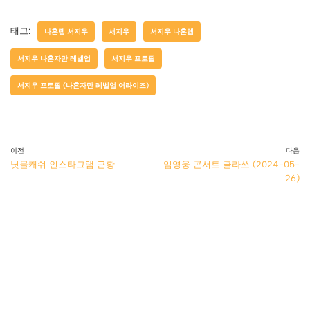
태그:
나혼렙 서지우
서지우
서지우 나혼렙
서지우 나혼자만 레벨업
서지우 프로필
서지우 프로필 (나혼자만 레벨업 어라이즈)
이전
다음
닛몰캐쉬 인스타그램 근황
임영웅 콘서트 클라쓰 (2024-05-
26)