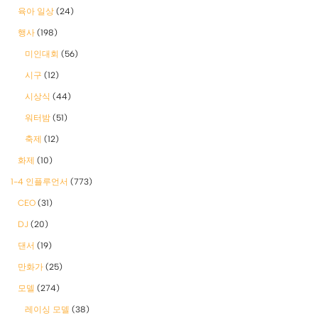
육아 일상
(24)
행사
(198)
미인대회
(56)
시구
(12)
시상식
(44)
워터밤
(51)
축제
(12)
화제
(10)
1-4 인플루언서
(773)
CEO
(31)
DJ
(20)
댄서
(19)
만화가
(25)
모델
(274)
레이싱 모델
(38)