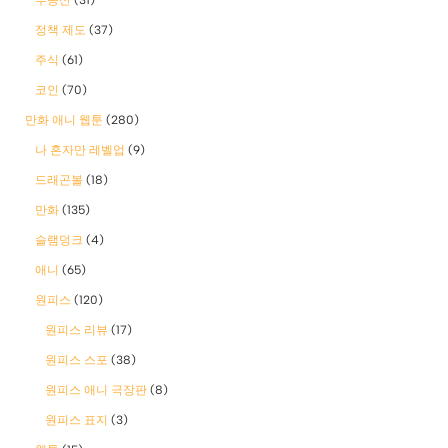
정책 제도
(37)
주식
(61)
코인
(70)
만화 애니 웹툰
(280)
나 혼자만 레벨업
(9)
드래곤볼
(18)
만화
(135)
슬램덩크
(4)
애니
(65)
원피스
(120)
원피스 리뷰
(17)
원피스 스포
(38)
원피스 애니 극장판
(8)
원피스 표지
(3)