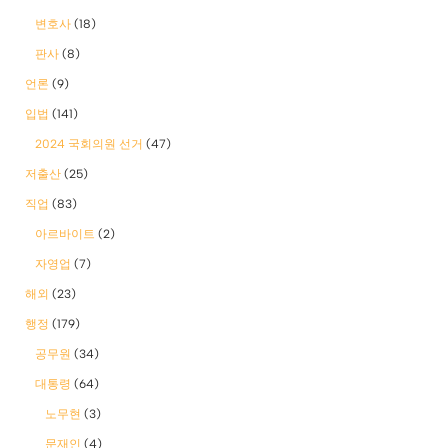
변호사
(18)
판사
(8)
언론
(9)
입법
(141)
2024 국회의원 선거
(47)
저출산
(25)
직업
(83)
아르바이트
(2)
자영업
(7)
해외
(23)
행정
(179)
공무원
(34)
대통령
(64)
노무현
(3)
문재인
(4)