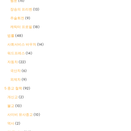
웹툰
(15)
장송의 프리렌
(13)
주술회전
(9)
캐릭터 프로필
(18)
법률
(48)
사회서비스 바우처
(14)
워드프레스
(14)
자동차
(22)
국산차
(6)
외제차
(9)
5 종교 철학
(92)
개신교
(2)
불교
(10)
사이비 유사종교
(10)
역사
(2)