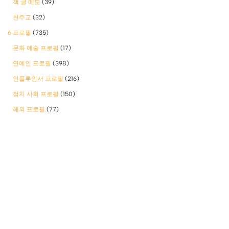
책 글 메모
(39)
천주교
(32)
6 프로필
(735)
문화 예술 프로필
(17)
연예인 프로필
(398)
인플루언서 프로필
(216)
정치 사회 프로필
(150)
해외 프로필
(77)