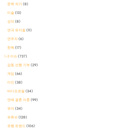
문학 작가
(8)
미술
(13)
성악
(8)
연극 뮤지컬
(11)
연주자
(6)
한복
(17)
1-3 이슈
(737)
감동 선행 기부
(29)
게임
(66)
미인
(38)
바디프로필
(34)
연예 결혼 이혼
(99)
유머
(34)
유튜브
(128)
유행 트렌드
(106)