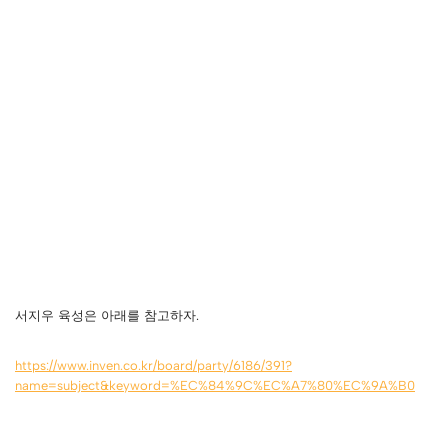
서지우 육성은 아래를 참고하자.
https://www.inven.co.kr/board/party/6186/391?
name=subject&keyword=%EC%84%9C%EC%A7%80%EC%9A%B0