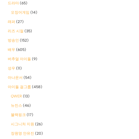
드라마
(65)
오징어게임
(14)
래퍼
(27)
리즈 시절
(35)
방송인
(152)
배우
(605)
버추얼 아이돌
(9)
성우
(11)
아나운서
(54)
아이돌 걸그룹
(458)
QWER
(13)
뉴진스
(46)
블랙핑크
(17)
시그니처 지원
(26)
장원영 안유진
(20)