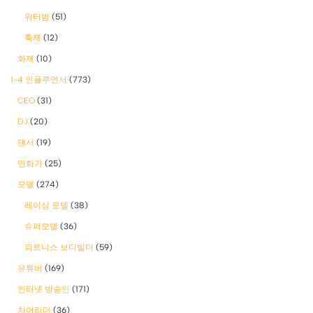
워터밤
(51)
축제
(12)
화제
(10)
1-4 인플루언서
(773)
CEO
(31)
DJ
(20)
댄서
(19)
만화가
(25)
모델
(274)
레이싱 모델
(38)
슈퍼모델
(36)
피트니스 보디빌더
(59)
유튜버
(169)
인터넷 방송인
(171)
치어리더
(36)