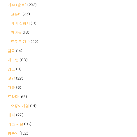
가수 (솔로)
(293)
권은비
(35)
비비 김형서
(11)
아이유
(18)
트로트 가수
(29)
감독
(16)
개그맨
(88)
광고
(11)
교양
(29)
다큐
(8)
드라마
(65)
오징어게임
(14)
래퍼
(27)
리즈 시절
(35)
방송인
(152)