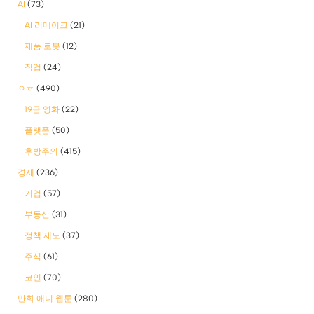
AI
(73)
AI 리메이크
(21)
제품 로봇
(12)
직업
(24)
ㅇㅎ
(490)
19금 영화
(22)
플랫폼
(50)
후방주의
(415)
경제
(236)
기업
(57)
부동산
(31)
정책 제도
(37)
주식
(61)
코인
(70)
만화 애니 웹툰
(280)