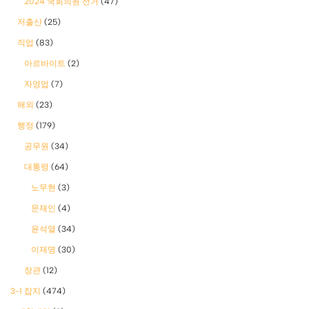
2024 국회의원 선거
(47)
저출산
(25)
직업
(83)
아르바이트
(2)
자영업
(7)
해외
(23)
행정
(179)
공무원
(34)
대통령
(64)
노무현
(3)
문재인
(4)
윤석열
(34)
이재명
(30)
장관
(12)
3-1 잡지
(474)