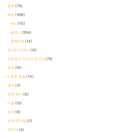
영화
(75)
예능
(358)
SNL
(70)
골때녀
(206)
무한도전
(14)
캐스터 리포터
(21)
프로듀서 작곡가 작사가
(79)
해외
(91)
1-2 문화 예술
(70)
국악
(3)
문학 작가
(8)
미술
(13)
성악
(8)
연극 뮤지컬
(11)
연주자
(6)