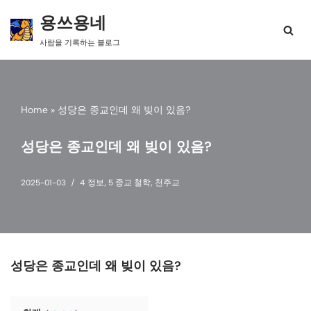
용쓰용네
콘
사람을 기록하는 블로그
텐
츠
로
건
너
Home
»
성당은 종교인데 왜 빚이 있음?
뛰
기
성당은 종교인데 왜 빚이 있음?
2025-01-03
4 정보
,
5 종교 철학
,
천주교
성당은 종교인데 왜 빚이 있음?