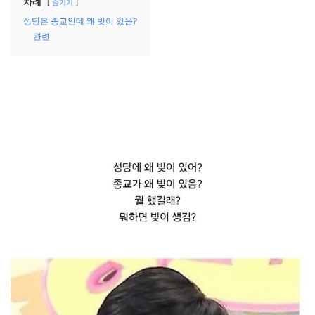
차례
숨기기
성당은 종교인데 왜 빚이 있음?
관련