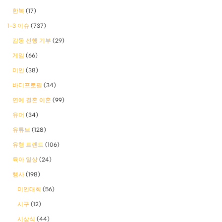
한복
(17)
1-3 이슈
(737)
감동 선행 기부
(29)
게임
(66)
미인
(38)
바디프로필
(34)
연예 결혼 이혼
(99)
유머
(34)
유튜브
(128)
유행 트렌드
(106)
육아 일상
(24)
행사
(198)
미인대회
(56)
시구
(12)
시상식
(44)