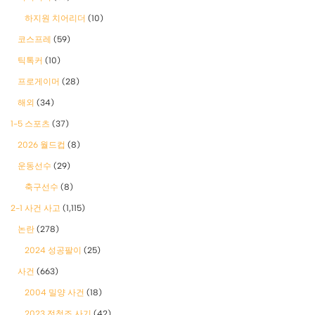
하지원 치어리더
(10)
코스프레
(59)
틱톡커
(10)
프로게이머
(28)
해외
(34)
1-5 스포츠
(37)
2026 월드컵
(8)
운동선수
(29)
축구선수
(8)
2-1 사건 사고
(1,115)
논란
(278)
2024 성공팔이
(25)
사건
(663)
2004 밀양 사건
(18)
2023 전청조 사기
(42)