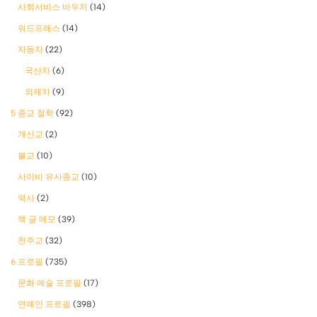
사회서비스 바우처
(14)
워드프레스
(14)
자동차
(22)
국산차
(6)
외제차
(9)
5 종교 철학
(92)
개신교
(2)
불교
(10)
사이비 유사종교
(10)
역사
(2)
책 글 메모
(39)
천주교
(32)
6 프로필
(735)
문화 예술 프로필
(17)
연예인 프로필
(398)