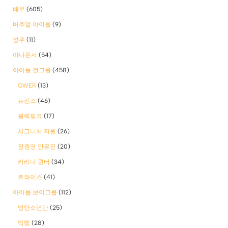
배우
(605)
버추얼 아이돌
(9)
성우
(11)
아나운서
(54)
아이돌 걸그룹
(458)
QWER
(13)
뉴진스
(46)
블랙핑크
(17)
시그니처 지원
(26)
장원영 안유진
(20)
카리나 윈터
(34)
트와이스
(41)
아이돌 보이그룹
(112)
방탄소년단
(25)
빅뱅
(28)