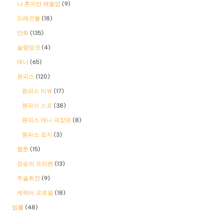
나 혼자만 레벨업
(9)
드래곤볼
(18)
만화
(135)
슬램덩크
(4)
애니
(65)
원피스
(120)
원피스 리뷰
(17)
원피스 스포
(38)
원피스 애니 극장판
(8)
원피스 표지
(3)
웹툰
(15)
장송의 프리렌
(13)
주술회전
(9)
캐릭터 프로필
(18)
법률
(48)