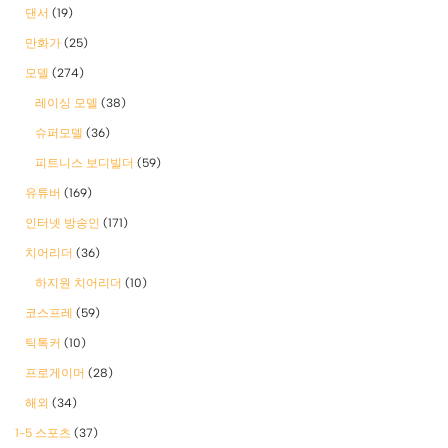
댄서
(19)
만화가
(25)
모델
(274)
레이싱 모델
(38)
슈퍼모델
(36)
피트니스 보디빌더
(59)
유튜버
(169)
인터넷 방송인
(171)
치어리더
(36)
하지원 치어리더
(10)
코스프레
(59)
틱톡커
(10)
프로게이머
(28)
해외
(34)
1-5 스포츠
(37)