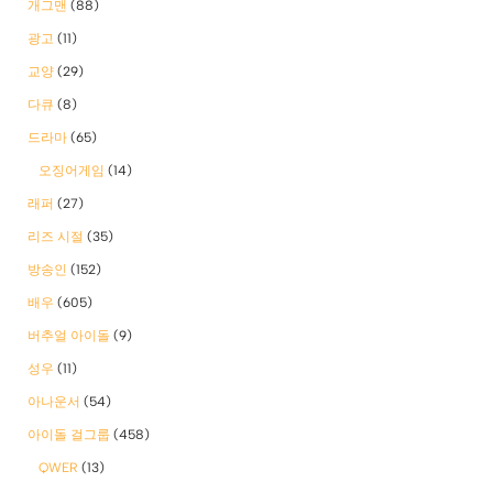
개그맨
(88)
광고
(11)
교양
(29)
다큐
(8)
드라마
(65)
오징어게임
(14)
래퍼
(27)
리즈 시절
(35)
방송인
(152)
배우
(605)
버추얼 아이돌
(9)
성우
(11)
아나운서
(54)
아이돌 걸그룹
(458)
QWER
(13)