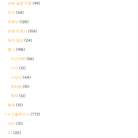
연예 결혼 이혼
(99)
유머
(34)
유튜브
(128)
유행 트렌드
(106)
육아 일상
(24)
행사
(198)
미인대회
(56)
시구
(12)
시상식
(44)
워터밤
(51)
축제
(12)
화제
(10)
1-4 인플루언서
(773)
CEO
(31)
DJ
(20)