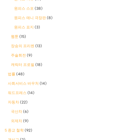
원피스 스포
(38)
원피스 애니 극장판
(8)
원피스 표지
(3)
웹툰
(15)
장송의 프리렌
(13)
주술회전
(9)
캐릭터 프로필
(18)
법률
(48)
사회서비스 바우처
(14)
워드프레스
(14)
자동차
(22)
국산차
(6)
외제차
(9)
5 종교 철학
(92)
개신교
(2)