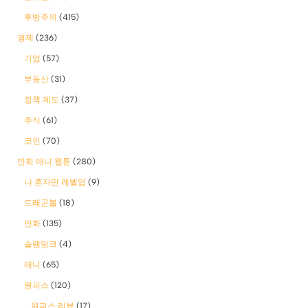
후방주의
(415)
경제
(236)
기업
(57)
부동산
(31)
정책 제도
(37)
주식
(61)
코인
(70)
만화 애니 웹툰
(280)
나 혼자만 레벨업
(9)
드래곤볼
(18)
만화
(135)
슬램덩크
(4)
애니
(65)
원피스
(120)
원피스 리뷰
(17)