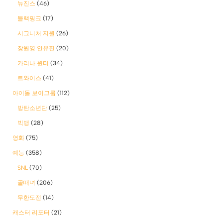
뉴진스
(46)
블랙핑크
(17)
시그니처 지원
(26)
장원영 안유진
(20)
카리나 윈터
(34)
트와이스
(41)
아이돌 보이그룹
(112)
방탄소년단
(25)
빅뱅
(28)
영화
(75)
예능
(358)
SNL
(70)
골때녀
(206)
무한도전
(14)
캐스터 리포터
(21)