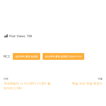
Post Views:
738
태그:
성신여대 총장 입장문
성신여대 총장 입장문 (2024-11-13)
이전
다음
국대패밀리 vs 아나콘다 (시즌6 챌
폭설 속보 댓글 레전드
린지리그 5R)