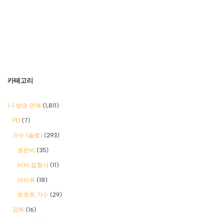
카테고리
1-1 방송 연예
(1,811)
PD
(7)
가수 (솔로)
(293)
권은비
(35)
비비 김형서
(11)
아이유
(18)
트로트 가수
(29)
감독
(16)