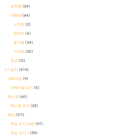
공무원
(34)
대통령
(64)
노무현
(3)
문재인
(4)
윤석열
(34)
이재명
(30)
장관
(12)
3-1 잡지
(474)
대학내일
(9)
대학내일 표지
(5)
맥스큐
(40)
맥스큐 표지
(28)
맥심
(371)
맥심 표지 DMZ
(97)
맥심 표지 Y
(59)