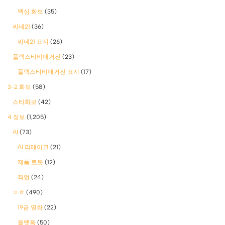
맥심 화보
(35)
씨네21
(36)
씨네21 표지
(26)
플렉스티비매거진
(23)
플렉스티비매거진 표지
(17)
3-2 화보
(58)
스타화보
(42)
4 정보
(1,205)
AI
(73)
AI 리메이크
(21)
제품 로봇
(12)
직업
(24)
ㅇㅎ
(490)
19금 영화
(22)
플랫폼
(50)