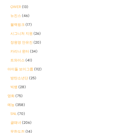
QWER
(13)
뉴진스
(46)
블랙핑크
(17)
시그니처 지원
(26)
장원영 안유진
(20)
카리나 윈터
(34)
트와이스
(41)
아이돌 보이그룹
(112)
방탄소년단
(25)
빅뱅
(28)
영화
(75)
예능
(358)
SNL
(70)
골때녀
(206)
무한도전
(14)