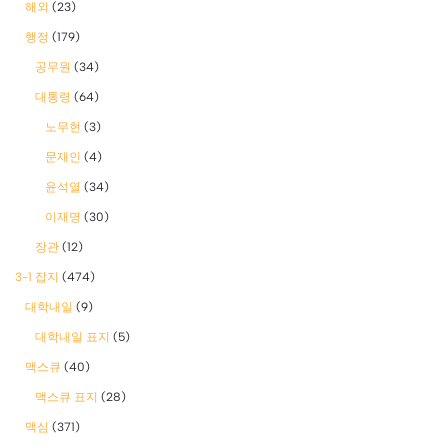
해외
(23)
행정
(179)
공무원
(34)
대통령
(64)
노무현
(3)
문재인
(4)
윤석열
(34)
이재명
(30)
장관
(12)
3-1 잡지
(474)
대학내일
(9)
대학내일 표지
(5)
맥스큐
(40)
맥스큐 표지
(28)
맥심
(371)