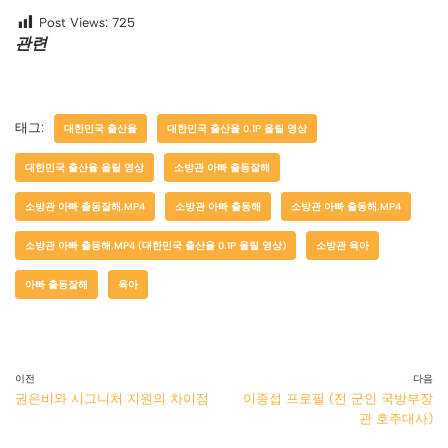
Post Views:
725
관련
태그:
대한민국 출산율
대한민국 출산율 0.1P 올릴 영상
대한민국 출산율 올릴 영상
소방관 아빠 출동잘해
소방관 아빠 출동잘해.MP4
소방관 아빠 출동해
소방관 아빠 출동해.MP4
소방관 아빠 출동해.MP4 (대한민국 출산율 0.1P 올릴 영상)
소방관 육아
아빠 출동잘해
육아
이전
다음
권은비와 시그니처 지원의 차이점
이종섭 프로필 (전 군인 국방부장
관 호주대사)