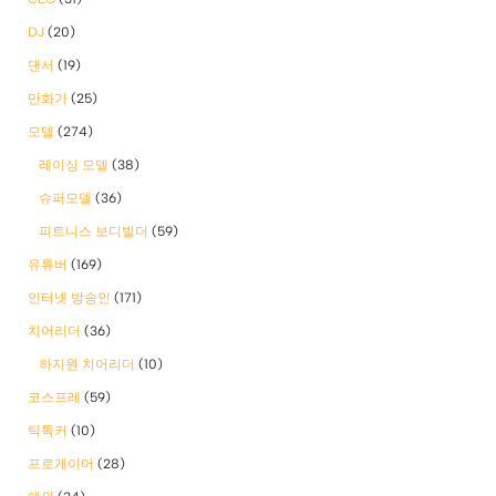
DJ
(20)
댄서
(19)
만화가
(25)
모델
(274)
레이싱 모델
(38)
슈퍼모델
(36)
피트니스 보디빌더
(59)
유튜버
(169)
인터넷 방송인
(171)
치어리더
(36)
하지원 치어리더
(10)
코스프레
(59)
틱톡커
(10)
프로게이머
(28)