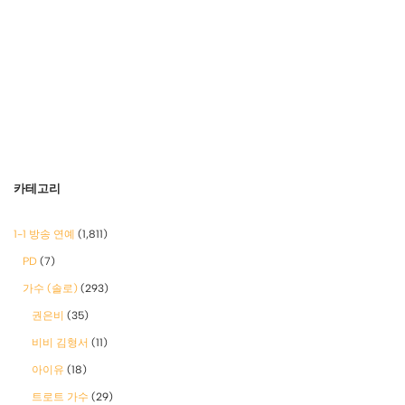
카테고리
1-1 방송 연예
(1,811)
PD
(7)
가수 (솔로)
(293)
권은비
(35)
비비 김형서
(11)
아이유
(18)
트로트 가수
(29)