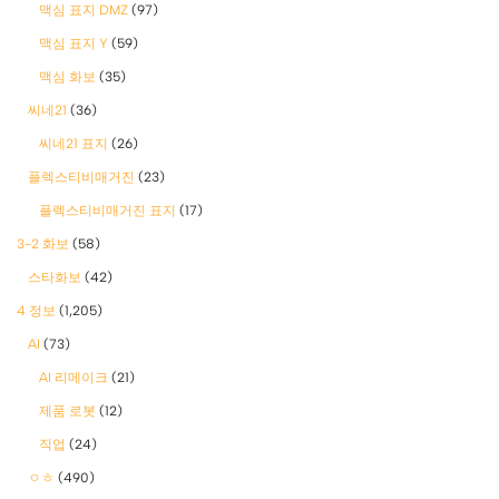
맥심 표지 DMZ
(97)
맥심 표지 Y
(59)
맥심 화보
(35)
씨네21
(36)
씨네21 표지
(26)
플렉스티비매거진
(23)
플렉스티비매거진 표지
(17)
3-2 화보
(58)
스타화보
(42)
4 정보
(1,205)
AI
(73)
AI 리메이크
(21)
제품 로봇
(12)
직업
(24)
ㅇㅎ
(490)