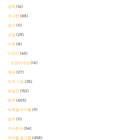
감독
(16)
개그맨
(88)
광고
(11)
교양
(29)
다큐
(8)
드라마
(65)
오징어게임
(14)
래퍼
(27)
리즈 시절
(35)
방송인
(152)
배우
(605)
버추얼 아이돌
(9)
성우
(11)
아나운서
(54)
아이돌 걸그룹
(458)