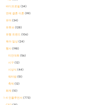
바디프로필
(34)
연예 결혼 이혼
(99)
유머
(34)
유튜브
(128)
유행 트렌드
(106)
육아 일상
(24)
행사
(198)
미인대회
(56)
시구
(12)
시상식
(44)
워터밤
(51)
축제
(12)
화제
(10)
1-4 인플루언서
(773)
CEO
(31)