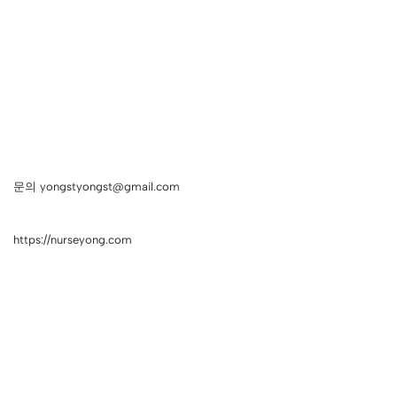
문의 yongstyongst@gmail.com
https://nurseyong.com
Neve
| Powered by
WordPress