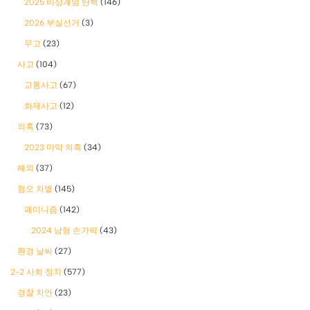
2025 비상계엄 탄핵
(146)
2026 부실선거
(3)
무고
(23)
사고
(104)
교통사고
(67)
화재사고
(12)
의혹
(73)
2023 마약 의혹
(34)
해외
(37)
혐오 차별
(145)
폐미니즘
(142)
2024 남혐 손가락
(43)
환경 날씨
(27)
2-2 사회 정치
(577)
경찰 치안
(23)