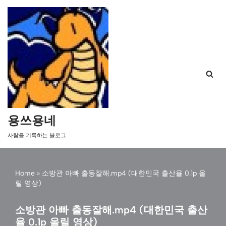
콘
텐
츠
로
건
너
뛰
기
용쓰용네
사람을 기록하는 블로그
Home
»
소방관 아빠 출동잘해.mp4 (대한민국 출산율 0.1p 올
릴 영상)
소방관 아빠 출동잘해.mp4 (대한민국 출산
율 0.1p 올릴 영상)