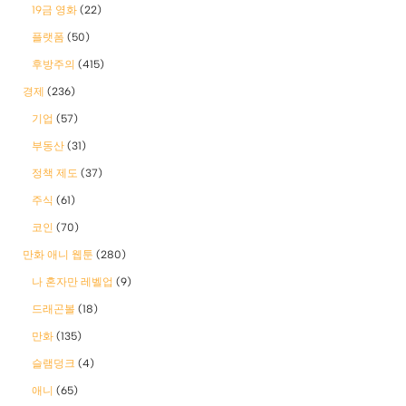
19금 영화
(22)
플랫폼
(50)
후방주의
(415)
경제
(236)
기업
(57)
부동산
(31)
정책 제도
(37)
주식
(61)
코인
(70)
만화 애니 웹툰
(280)
나 혼자만 레벨업
(9)
드래곤볼
(18)
만화
(135)
슬램덩크
(4)
애니
(65)