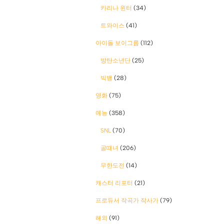
카리나 윈터
(34)
트와이스
(41)
아이돌 보이그룹
(112)
방탄소년단
(25)
빅뱅
(28)
영화
(75)
예능
(358)
SNL
(70)
골때녀
(206)
무한도전
(14)
캐스터 리포터
(21)
프로듀서 작곡가 작사가
(79)
해외
(91)