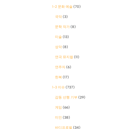
1-2 문화 예술
(70)
국악
(3)
문학 작가
(8)
미술
(13)
성악
(8)
연극 뮤지컬
(11)
연주자
(6)
한복
(17)
1-3 이슈
(737)
감동 선행 기부
(29)
게임
(66)
미인
(38)
바디프로필
(34)