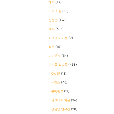
래퍼
(27)
리즈 시절
(35)
방송인
(152)
배우
(605)
버추얼 아이돌
(9)
성우
(11)
아나운서
(54)
아이돌 걸그룹
(458)
QWER
(13)
뉴진스
(46)
블랙핑크
(17)
시그니처 지원
(26)
장원영 안유진
(20)