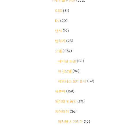
1-4 인플루언서
(773)
CEO
(31)
DJ
(20)
댄서
(19)
만화가
(25)
모델
(274)
레이싱 모델
(38)
슈퍼모델
(36)
피트니스 보디빌더
(59)
유튜버
(169)
인터넷 방송인
(171)
치어리더
(36)
하지원 치어리더
(10)