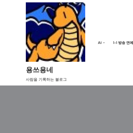
콘
텐
츠
로
AI
1-1 방송 연
건
너
뛰
기
용쓰용네
사람을 기록하는 블로그