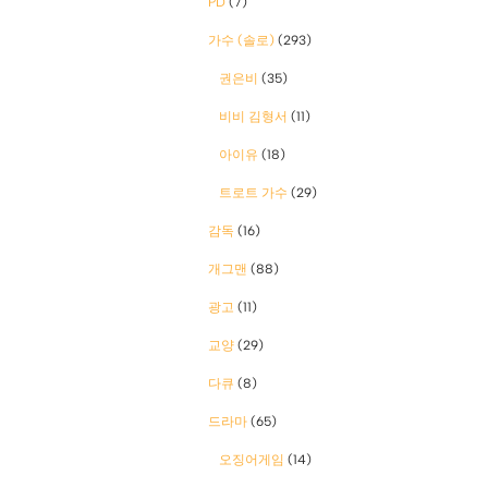
PD
(7)
가수 (솔로)
(293)
권은비
(35)
비비 김형서
(11)
아이유
(18)
트로트 가수
(29)
감독
(16)
개그맨
(88)
광고
(11)
교양
(29)
다큐
(8)
드라마
(65)
오징어게임
(14)