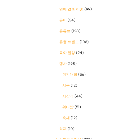
연예 결혼 이혼
(99)
유머
(34)
유튜브
(128)
유행 트렌드
(106)
육아 일상
(24)
행사
(198)
미인대회
(56)
시구
(12)
시상식
(44)
워터밤
(51)
축제
(12)
화제
(10)