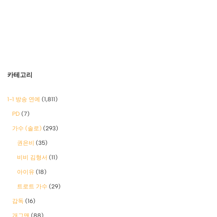
카테고리
1-1 방송 연예
(1,811)
PD
(7)
가수 (솔로)
(293)
권은비
(35)
비비 김형서
(11)
아이유
(18)
트로트 가수
(29)
감독
(16)
개그맨
(88)