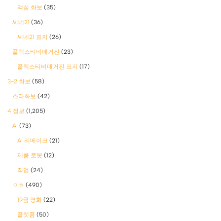
맥심 화보
(35)
씨네21
(36)
씨네21 표지
(26)
플렉스티비매거진
(23)
플렉스티비매거진 표지
(17)
3-2 화보
(58)
스타화보
(42)
4 정보
(1,205)
AI
(73)
AI 리메이크
(21)
제품 로봇
(12)
직업
(24)
ㅇㅎ
(490)
19금 영화
(22)
플랫폼
(50)