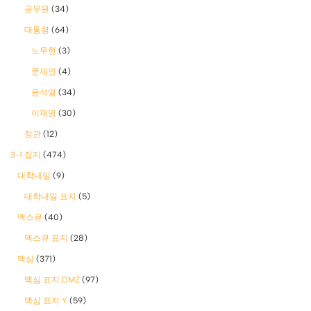
공무원
(34)
대통령
(64)
노무현
(3)
문재인
(4)
윤석열
(34)
이재명
(30)
장관
(12)
3-1 잡지
(474)
대학내일
(9)
대학내일 표지
(5)
맥스큐
(40)
맥스큐 표지
(28)
맥심
(371)
맥심 표지 DMZ
(97)
맥심 표지 Y
(59)