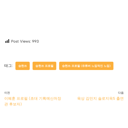
Post Views:
993
태그:
승헌쓰
승헌쓰 프로필
승헌쓰 프로필 (유튜버 느낌적인 느낌)
이전
다음
이혜훈 프로필 (초대 기획예산처장
육상 김민지 솔로지옥5 출연
관 후보자)