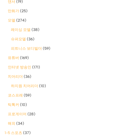
댄서
(19)
만화가
(25)
모델
(274)
레이싱 모델
(38)
슈퍼모델
(36)
피트니스 보디빌더
(59)
유튜버
(169)
인터넷 방송인
(171)
치어리더
(36)
하지원 치어리더
(10)
코스프레
(59)
틱톡커
(10)
프로게이머
(28)
해외
(34)
1-5 스포츠
(37)