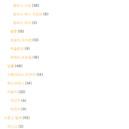
원피스 스포
(38)
원피스 애니 극장판
(8)
원피스 표지
(3)
웹툰
(15)
장송의 프리렌
(13)
주술회전
(9)
캐릭터 프로필
(18)
법률
(48)
사회서비스 바우처
(14)
워드프레스
(14)
자동차
(22)
국산차
(6)
외제차
(9)
5 종교 철학
(92)
개신교
(2)