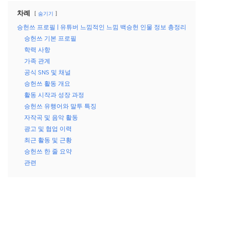
차례
숨기기
승헌쓰 프로필 | 유튜버 느낌적인 느낌 백승헌 인물 정보 총정리
승헌쓰 기본 프로필
학력 사항
가족 관계
공식 SNS 및 채널
승헌쓰 활동 개요
활동 시작과 성장 과정
승헌쓰 유행어와 말투 특징
자작곡 및 음악 활동
광고 및 협업 이력
최근 활동 및 근황
승헌쓰 한 줄 요약
관련