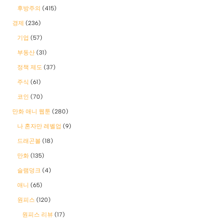
후방주의
(415)
경제
(236)
기업
(57)
부동산
(31)
정책 제도
(37)
주식
(61)
코인
(70)
만화 애니 웹툰
(280)
나 혼자만 레벨업
(9)
드래곤볼
(18)
만화
(135)
슬램덩크
(4)
애니
(65)
원피스
(120)
원피스 리뷰
(17)