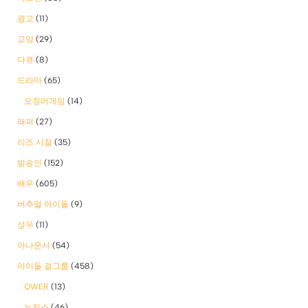
광고
(11)
교양
(29)
다큐
(8)
드라마
(65)
오징어게임
(14)
래퍼
(27)
리즈 시절
(35)
방송인
(152)
배우
(605)
버추얼 아이돌
(9)
성우
(11)
아나운서
(54)
아이돌 걸그룹
(458)
QWER
(13)
뉴진스
(46)