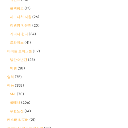
블랙핑크
(17)
시그니처 지원
(26)
장원영 안유진
(20)
카리나 윈터
(34)
트와이스
(41)
아이돌 보이그룹
(112)
방탄소년단
(25)
빅뱅
(28)
영화
(75)
예능
(358)
SNL
(70)
골때녀
(206)
무한도전
(14)
캐스터 리포터
(21)