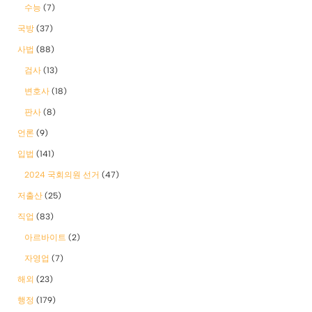
수능
(7)
국방
(37)
사법
(88)
검사
(13)
변호사
(18)
판사
(8)
언론
(9)
입법
(141)
2024 국회의원 선거
(47)
저출산
(25)
직업
(83)
아르바이트
(2)
자영업
(7)
해외
(23)
행정
(179)