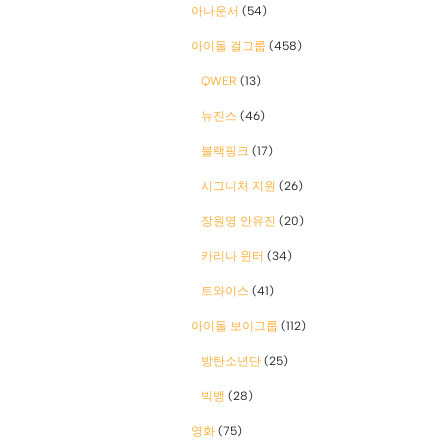
아나운서
(54)
아이돌 걸그룹
(458)
QWER
(13)
뉴진스
(46)
블랙핑크
(17)
시그니처 지원
(26)
장원영 안유진
(20)
카리나 윈터
(34)
트와이스
(41)
아이돌 보이그룹
(112)
방탄소년단
(25)
빅뱅
(28)
영화
(75)