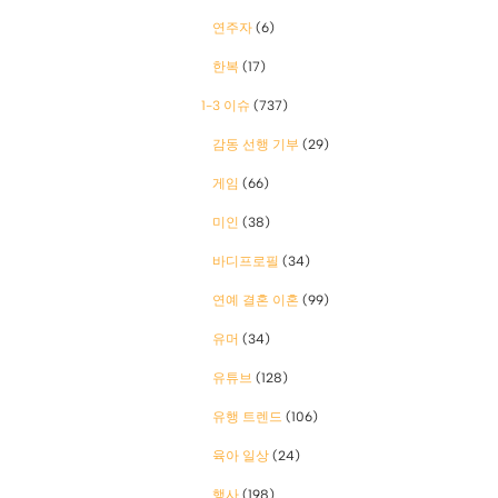
연주자
(6)
한복
(17)
1-3 이슈
(737)
감동 선행 기부
(29)
게임
(66)
미인
(38)
바디프로필
(34)
연예 결혼 이혼
(99)
유머
(34)
유튜브
(128)
유행 트렌드
(106)
육아 일상
(24)
행사
(198)