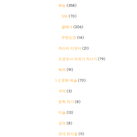
예능
(358)
SNL
(70)
골때녀
(206)
무한도전
(14)
캐스터 리포터
(21)
프로듀서 작곡가 작사가
(79)
해외
(91)
1-2 문화 예술
(70)
국악
(3)
문학 작가
(8)
미술
(13)
성악
(8)
연극 뮤지컬
(11)