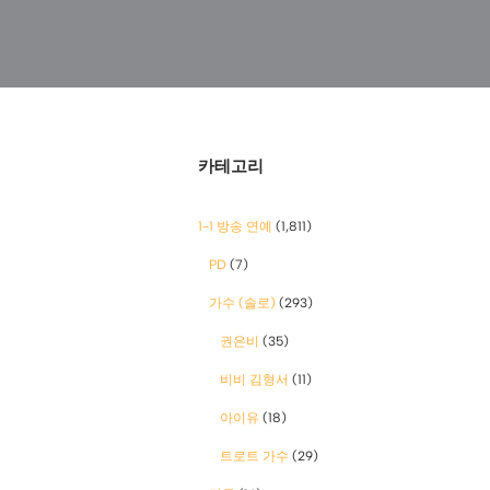
카테고리
1-1 방송 연예
(1,811)
PD
(7)
가수 (솔로)
(293)
권은비
(35)
비비 김형서
(11)
아이유
(18)
트로트 가수
(29)