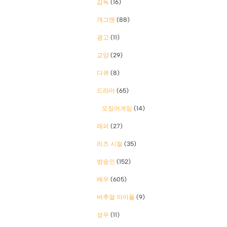
감독
(16)
개그맨
(88)
광고
(11)
교양
(29)
다큐
(8)
드라마
(65)
오징어게임
(14)
래퍼
(27)
리즈 시절
(35)
방송인
(152)
배우
(605)
버추얼 아이돌
(9)
성우
(11)