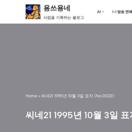
용쓰용네
AI
1-1 방송 연
콘
사람을 기록하는 블로그
텐
츠
로
건
너
뛰
기
Home
»
씨네21 1995년 10월 3일 표지 (No.0022)
씨네21 1995년 10월 3일 표지