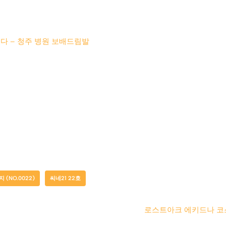
다 – 청주 병원 보배드림발
지 (NO.0022)
씨네21 22호
로스트아크 에키드나 코스프