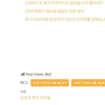
2,000년 된 로마 두루마리의 봉인을 AI가 풀어내다
2026 북중미 월드컵 결승전 최종 결과
회사 대표(의원 원장)에게 4년간 성착취를 당했습니
Post Views:
862
태그:
씨네21 1995년 10월 3일 표지
씨네21 1995년 10월 3일 표
이전
김보연 배우 프로필