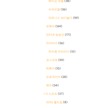
레이싱 모델
(38)
슈퍼모델
(36)
피트니스 보디빌더
(59)
유튜버
(169)
인터넷 방송인
(171)
치어리더
(36)
하지원 치어리더
(10)
코스프레
(59)
틱톡커
(10)
프로게이머
(28)
해외
(34)
1-5 스포츠
(37)
2026 월드컵
(8)