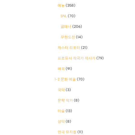
예능
(358)
SNL
(70)
골때녀
(206)
무한도전
(14)
캐스터 리포터
(21)
프로듀서 작곡가 작사가
(79)
해외
(91)
1-2 문화 예술
(70)
국악
(3)
문학 작가
(8)
미술
(13)
성악
(8)
연극 뮤지컬
(11)