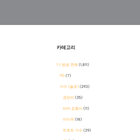
카테고리
1-1 방송 연예
(1,811)
PD
(7)
가수 (솔로)
(293)
권은비
(35)
비비 김형서
(11)
아이유
(18)
트로트 가수
(29)