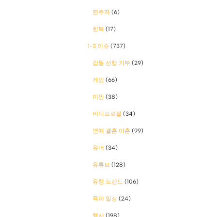
연주자
(6)
한복
(17)
1-3 이슈
(737)
감동 선행 기부
(29)
게임
(66)
미인
(38)
바디프로필
(34)
연예 결혼 이혼
(99)
유머
(34)
유튜브
(128)
유행 트렌드
(106)
육아 일상
(24)
행사
(198)