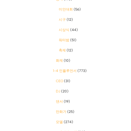
미인대회
(56)
시구
(12)
시상식
(44)
워터밤
(51)
축제
(12)
화제
(10)
1-4 인플루언서
(773)
CEO
(31)
DJ
(20)
댄서
(19)
만화가
(25)
모델
(274)