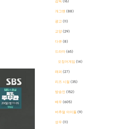
감독
(16)
개그맨
(88)
광고
(11)
교양
(29)
다큐
(8)
드라마
(65)
오징어게임
(14)
래퍼
(27)
리즈 시절
(35)
방송인
(152)
배우
(605)
버추얼 아이돌
(9)
성우
(11)