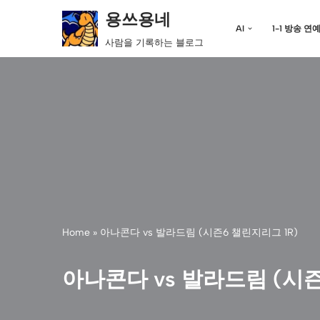
용쓰용네
AI
1-1 방송 연
콘
사람을 기록하는 블로그
텐
츠
로
건
너
뛰
기
Home
»
아나콘다 vs 발라드림 (시즌6 챌린지리그 1R)
아나콘다 vs 발라드림 (시즌