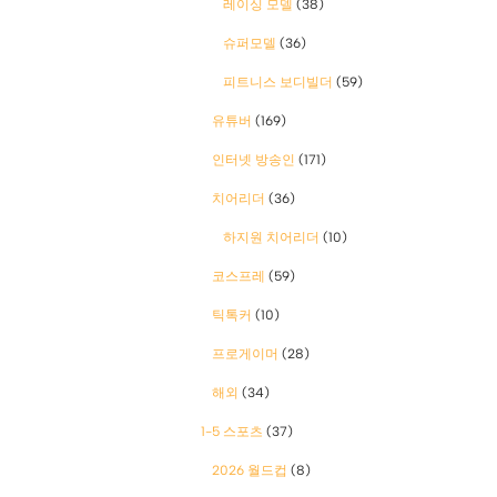
레이싱 모델
(38)
슈퍼모델
(36)
피트니스 보디빌더
(59)
유튜버
(169)
인터넷 방송인
(171)
치어리더
(36)
하지원 치어리더
(10)
코스프레
(59)
틱톡커
(10)
프로게이머
(28)
해외
(34)
1-5 스포츠
(37)
2026 월드컵
(8)