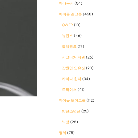
아나운서
(54)
아이돌 걸그룹
(458)
QWER
(13)
뉴진스
(46)
블랙핑크
(17)
시그니처 지원
(26)
장원영 안유진
(20)
카리나 윈터
(34)
트와이스
(41)
아이돌 보이그룹
(112)
방탄소년단
(25)
빅뱅
(28)
영화
(75)