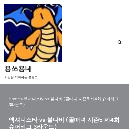
콘
텐
츠
로
건
너
뛰
기
용쓰용네
사람을 기록하는 블로그
Home
»
액셔니스타 vs 불나비 (골때녀 시즌5 제4회 슈퍼리그
3라운드)
액셔니스타 vs 불나비 (골때녀 시즌5 제4회
슈퍼리그 3라운드)