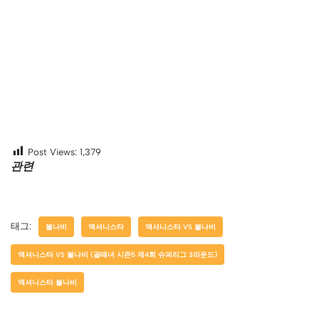
Post Views:
1,379
관련
태그:
불나비
액셔니스타
액셔니스타 VS 불나비
액셔니스타 VS 불나비 (골때녀 시즌5 제4회 슈퍼리그 3라운드)
액셔니스타 불나비