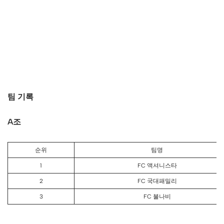
팀 기록
A조
순위
팀명
1
FC 액셔니스타
2
FC 국대패밀리
3
FC 불나비