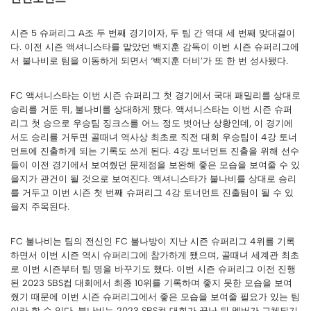
시즌 5 슈퍼리그 A조 두 번째 경기이자, 두 팀 간 역대 세 번째 맞대결이
다. 이전 시즌 액셔니스타를 맡았던 백지훈 감독이 이번 시즌 슈퍼리그에
서 불나비로 팀을 이동하게 되면서 ‘백지훈 더비’가 또 한 번 성사됐다.
FC 액셔니스타는 이번 시즌 슈퍼리그 첫 경기에서 국대 패밀리를 상대로
승리를 거둔 뒤, 불나비를 상대하게 됐다. 액셔니스타는 이번 시즌 슈퍼
리그 첫 승으로 우승팀 징크스를 어느 정도 벗어난 상황인데, 이 경기에
서도 승리를 거두면 골때녀 역사상 최초로 직전 대회 우승팀이 4강 토너
먼트에 진출하게 되는 기록도 쓰게 된다. 4강 토너먼트 진출을 위해 선수
들이 이전 경기에서 보여줬던 문제점을 보완해 좋은 모습을 보여줄 수 있
을지가 관건이 될 것으로 보여진다. 액셔니스타가 불나비를 상대로 승리
를 거두고 이번 시즌 첫 번째 슈퍼리그 4강 토너먼트 진출팀이 될 수 있
을지 주목된다.
FC 불나비는 팀의 전신인 FC 불나방이 지난 시즌 슈퍼리그 4위를 기록
하면서 이번 시즌 역시 슈퍼리그에 참가하게 됐으며, 골때녀 세계관 최초
로 이번 시즌부터 팀 명을 바꾸기도 했다. 이번 시즌 슈퍼리그 이전 진행
된 2023 SBS컵 대회에서 최종 10위를 기록하며 좋지 못한 모습을 보여
줬기 때문에 이번 시즌 슈퍼리그에서 좋은 모습을 보여줄 필요가 있는 팀
이라 할 수 있다. 불나비는 2023 SBS컵 대회가 끝난 뒤 멤버가 교체되기