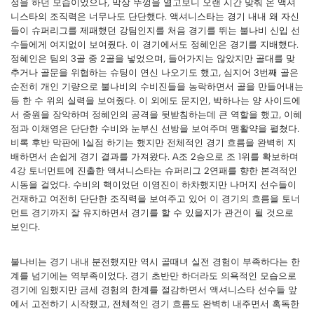
정을 하던 모습이었으나, 막상 뚜껑을 열고보니 오랜 시간 맞춰 온 액셔
니스타의 조직력은 너무나도 단단했다. 액셔니스타는 경기 내내 왜 자신
들이 슈퍼리그를 제패했던 강팀인지를 처음 경기를 뛰는 불나비 신입 선
수들에게 여지없이 보여줬다. 이 경기에서도 정혜인은 경기를 지배했다.
정혜인은 팀의 3골 중 2골을 넣었으며, 들어가지는 않았지만 골대를 맞
추거나 골문을 위협하는 슈팅이 연신 나오기도 했고, 심지어 3번째 골은
순전히 개인 기량으로 불나비의 수비진들을 농락하면서 골을 만들어내는
등 한 수 위의 실력을 보여줬다. 이 외에도 문지인, 박하나는 양 사이드에
서 중원을 장악하며 정혜인의 공격을 뒷받침하는데 큰 역할을 했고, 이혜
정과 이채영은 단단한 수비와 눈부신 선방을 보여주며 맹활약을 펼쳤다.
비록 후반 막판에 1실점 하기는 했지만 전체적인 경기 흐름을 완벽히 지
배하면서 손쉽게 경기 결과를 가져왔다. A조 2승으로 조 1위를 확보하며
4강 토너먼트에 진출한 액셔니스타는 슈퍼리그 2연패를 향한 본격적인
시동을 걸었다. 수비의 핵이었던 이영진이 하차했지만 나머지 선수들이
건재하고 여전히 단단한 조직력을 보여주고 있어 이 경기의 흐름을 토너
먼트 경기까지 잘 유지하면서 경기를 할 수 있을지가 관건이 될 것으로
보인다.
불나비는 경기 내내 분전했지만 역시 골때녀 실전 경험이 부족하다는 한
계를 넘기에는 역부족이었다. 경기 초반만 하더라도 의욕적인 모습으로
경기에 임했지만 금세 경험의 한계를 절감하면서 액셔니스타 선수들 앞
에서 고전하기 시작했고, 전체적인 경기 흐름도 완벽히 내주면서 혹독한