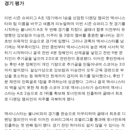
경기 평가
이번 시즌 슈퍼리그 A조 1경기에서 1승을 선점한 디펜딩 챔피언 액셔니스
타와 팀 이름을 바꾸고 새롭게 리뉴얼하며 이번 시즌 슈퍼리그 첫 경기를
시작하는 불나비가 A조 두 번째 경기를 치렀다. 골때녀 합류 이전부터 유
명했던 강보람과 이승연, 이주리 등 3명의 멤버를 충원한 불나비는 경기
초반 의욕적인 모습으로 경기에 임했다. 그러나 관록의 액셔니스타를 넘
기에는 역부족이었다. 전반 중반부터 액셔니스타의 높은 벽에 서서히 막
히기 시작하더니 결국 전반 4분 정혜인이 선제골을 넣었고 전반 9분 문
지인이 추가골을 넣으며 2:0으로 전반전이 종료됐다. 이어진 후반전에서
는 후반 4분 정혜인이 개인 기량으로 추가골을 만들어내며 스코어는 3:0
까지 벌어졌다. 설상가상으로 강보람과 이승연이 모두 근육 경련으로 부
상을 호소하는 등 체력적인 한계까지 겹치며 위기를 맞이했으나, 후반 7
분 채연의 만회골로 1점을 추격하는데 성공했다. 그러나 결국 액셔니스타
의 벽을 넘지 못한 채 최종 스코어 3:1로 액셔니스타가 승리하며 액셔니
스타는 A조 2승으로 조 1위를 확보해 토너먼트에 진출하며 골때녀 최초
로 디펜딩 챔피언의 저주를 극복하게 됐다.
액셔니스타는 불나비와의 경기를 완승으로 마무리하며 골때녀 최초로 디
펜딩 챔피언이 바로 이어진 슈퍼리그에서 조별리그를 통과해 토너먼트에
진출하는 첫 번째 팀이 됐다. 경기 전만 하더라도 쉽지 않을 수 있다는 걱