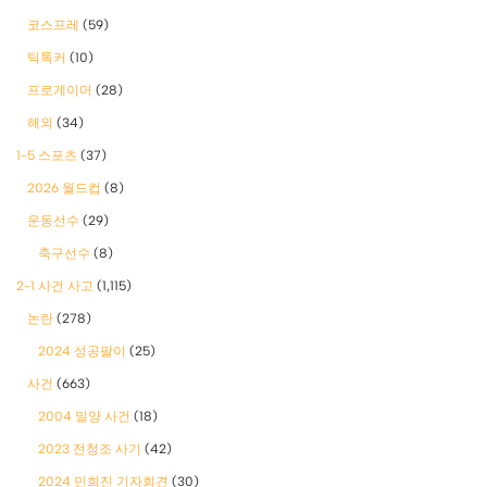
코스프레
(59)
틱톡커
(10)
프로게이머
(28)
해외
(34)
1-5 스포츠
(37)
2026 월드컵
(8)
운동선수
(29)
축구선수
(8)
2-1 사건 사고
(1,115)
논란
(278)
2024 성공팔이
(25)
사건
(663)
2004 밀양 사건
(18)
2023 전청조 사기
(42)
2024 민희진 기자회견
(30)