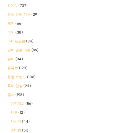
1-3 이슈
(737)
감동 선행 기부
(29)
게임
(66)
미인
(38)
바디프로필
(34)
연예 결혼 이혼
(99)
유머
(34)
유튜브
(128)
유행 트렌드
(106)
육아 일상
(24)
행사
(198)
미인대회
(56)
시구
(12)
시상식
(44)
워터밤
(51)