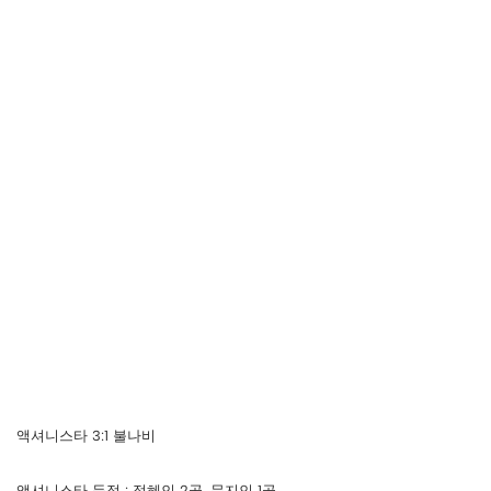
액셔니스타 3:1 불나비
액셔니스타 득점 : 정혜인 2골, 문지인 1골