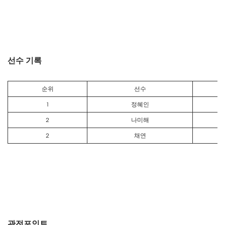
선수 기록
순위
선수
1
정혜인
2
나미해
2
채연
관전포인트