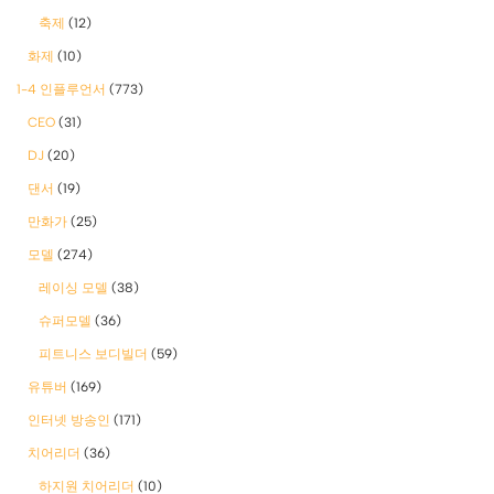
축제
(12)
화제
(10)
1-4 인플루언서
(773)
CEO
(31)
DJ
(20)
댄서
(19)
만화가
(25)
모델
(274)
레이싱 모델
(38)
슈퍼모델
(36)
피트니스 보디빌더
(59)
유튜버
(169)
인터넷 방송인
(171)
치어리더
(36)
하지원 치어리더
(10)