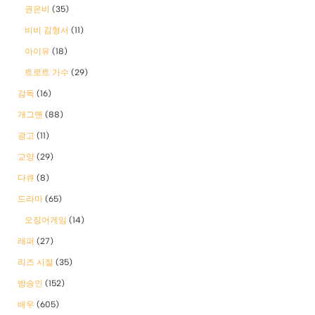
권은비
(35)
비비 김형서
(11)
아이유
(18)
트로트 가수
(29)
감독
(16)
개그맨
(88)
광고
(11)
교양
(29)
다큐
(8)
드라마
(65)
오징어게임
(14)
래퍼
(27)
리즈 시절
(35)
방송인
(152)
배우
(605)