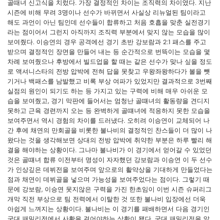
골때녀 신고식을 치렀다. 가장 결정적인 차이는 조직력의 차이였다. 지난
시즌에 비해 무려 3명이나 선수가 바뀌면서 사실상 리뉴얼된 팀이라고
해도 과언이 아닌 팀인데 선수들이 합류하고 처음 호흡을 맞춘 실전경기
라는 점이어서 그런지 아직까지 조직력 부분에서 맞지 않는 모습을 많이
보여줬다. 이승연의 경우 공격에선 경기 초반 강보람과 2:1 패스를 주고
받으며 결정적인 장면을 만들어 내는 등 순간적으로 번뜩이는 모습을 몇
차례 보여줬으나 후방에서 빌드업을 할 때는 같은 선수가 맞나 싶을 정도
로 액셔니스타의 전방 압박에 전혀 답을 못찾고 우왕좌왕하다가 볼을 뺏
기거나 백패스를 남발했고 비록 부상 여파가 있었지만 결과적으로 3번째
실점의 원인이 되기도 하는 등 가지고 있는 구력에 비해 매우 아쉬운 모
습을 보여줬고, 경기 막판에 들어서는 엄청난 골떄녀의 활동량을 견디지
못하고 근육 경련까지 오는 등 완벽하게 골떄녀에 적응하지 못한 모습을
보여주면서 역시 경험의 차이를 드러냈다. 오히려 이승연이 교체되어 나
간 후에 채연의 만회골을 비롯한 불나비의 결정적인 찬스들이 더 많이 나
왔다는 것을 생각해보면 상대의 전방 압박에 취약한 부분은 하루 빨리 해
결을 해야하는 상황이다. 그나마 불나비가 이 경기에서 얻어갈 수 있었던
것은 골떄녀 합류 이전부터 명성이 자자했던 강보람과 이승연 이 두 선수
가 인상깊은 데뷔전을 보여주며 앞으로의 활약상을 기대하게 만들었다는
점과 채연이 데뷔골을 넣으며 가능성을 보여주었다는 점이다. 그렇기 때
문에 강보람, 이승연 못지않은 구력을 가진 한초임이 이번 시즌 슈퍼리그
개막 직전 부상으로 팀 전력에서 이탈한 것 또한 불나비 입장에선 더욱
아쉽게 느껴지는 상황이다. 불나비는 이 경기를 패배하면서 다음 경기인
국대 패밀리전에서 사활을 걸어야하는 상황이 됐다. 국대 패밀리전을 앞