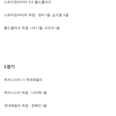
스트리밍파이터 3:2 월드클라쓰
스트리밍파이터 득점 : 깡미 1골, 심으뜸 2골
월드클라쓰 득점: 나티 1골, 사오리 1골
2경기
액셔니스타 1:1 국대패밀리
액셔니스타 득점 : 나미해 1골
국대패밀리 득점 : 정혜인 1골