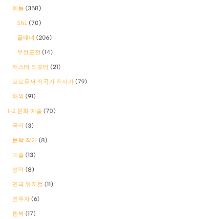
예능
(358)
SNL
(70)
골때녀
(206)
무한도전
(14)
캐스터 리포터
(21)
프로듀서 작곡가 작사가
(79)
해외
(91)
1-2 문화 예술
(70)
국악
(3)
문학 작가
(8)
미술
(13)
성악
(8)
연극 뮤지컬
(11)
연주자
(6)
한복
(17)