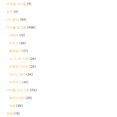
버추얼 아이돌
(9)
성우
(11)
아나운서
(54)
아이돌 걸그룹
(458)
QWER
(13)
뉴진스
(46)
블랙핑크
(17)
시그니처 지원
(26)
장원영 안유진
(20)
카리나 윈터
(34)
트와이스
(41)
아이돌 보이그룹
(112)
방탄소년단
(25)
빅뱅
(28)
영화
(75)