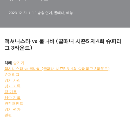
2023-12-31
1-1 방송 연예
,
골때녀
,
예능
액셔니스타 vs 불나비 (골때녀 시즌5 제4회 슈퍼리
그 3라운드)
차례
숨기기
액셔니스타 vs 불나비 (골때녀 시즌5 제4회 슈퍼리그 3라운드)
슈퍼리그
경기 사진
경기 기록
팀 기록
선수 기록
관전포인트
경기 평가
관련