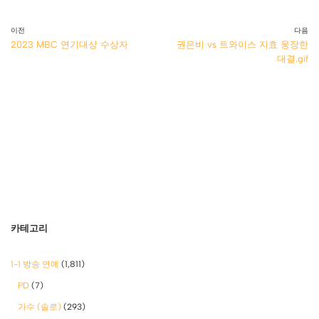
이전
다음
2023 MBC 연기대상 수상자
권은비 vs 트와이스 지효 웅장한
대결.gif
카테고리
1-1 방송 연예
(1,811)
PD
(7)
가수 (솔로)
(293)