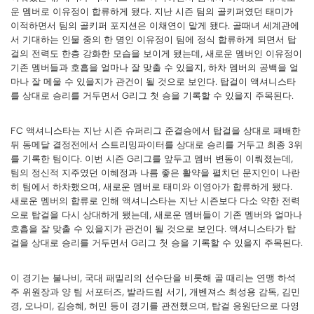
운 멤버로 이유정이 합류하게 됐다. 지난 시즌 팀의 골키퍼였던 태미가
이적하면서 팀의 골키퍼 포지션은 이채연이 맡게 됐다. 골때녀 세계관에
서 기대하는 인물 중의 한 명인 이유정이 팀에 정식 합류하게 되면서 탑
걸의 전력도 한층 강화한 모습을 보이게 됐는데, 새로운 멤버인 이유정이
기존 멤버들과 호흡을 얼마나 잘 맞출 수 있을지, 하차 멤버의 공백을 얼
마나 잘 메울 수 있을지가 관건이 될 것으로 보인다. 탑걸이 액셔니스타
를 상대로 승리를 거두면서 G리그 첫 승을 기록할 수 있을지 주목된다.
FC 액셔니스타는 지난 시즌 슈퍼리그 준결승에서 탑걸을 상대로 패배한
뒤 동메달 결정전에서 스트리밍파이터를 상대로 승리를 거두고 최종 3위
를 기록한 팀이다. 이번 시즌 G리그를 앞두고 멤버 변동이 이뤄졌는데,
팀의 정신적 지주였던 이혜정과 나름 좋은 활약을 펼치던 문지인이 나란
히 팀에서 하차했으며, 새로운 멤버로 태미와 이영아가 합류하게 됐다.
새로운 멤버의 합류로 인해 액셔니스타는 지난 시즌보다 다소 약한 전력
으로 탑걸을 다시 상대하게 됐는데, 새로운 멤버들이 기존 멤버와 얼마나
호흡을 잘 맞출 수 있을지가 관건이 될 것으로 보인다. 액셔니스타가 탑
걸을 상대로 승리를 거두면서 G리그 첫 승을 기록할 수 있을지 주목된다.
이 경기는 불나비, 국대 패밀리의 선수단을 비롯해 골 때리는 연맹 하석
주 위원장과 양 팀 서포터즈, 발라드림 서기, 개벤져스 최성용 감독, 김민
경, 오나미, 김승혜, 허민 등이 경기를 관전했으며, 탑걸 응원단으로 다영