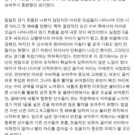
보여주기 충분했던 경기였다.
탑걸은 경기 흐름은 나쁘지 않았지만 아쉬운 모습들이 나타나며 이번 시
즌 G리그 첫 패배를 당했다. 특히 결정적인 순간 수비 쪽에서의 아쉬운
모습이 나타나면서 경기 흐름을 쉽게 내준 것이 패인이었다. 실점한 2골
모두 세트피스 상황에서의 아쉬운 수비가 빌미가 됐고, 중원 싸움에서도
정혜인, 박지안 두 선수에게 묶여버리며 이렇다 할 공격 기회도 많이 만
들지는 못했다. 경기 막판이 되어서야 만회골이 나오긴 했지만, 그것만으
로는 경기를 뒤집기에는 역부족이었다. 전반적으로 이 경기에서는 선수
단의 변동으로 인하여 조직력이 확실하게 갖추어지지 않은 느낌이 컸다.
태미가 액셔니스타로 이적하면서 생긴 골키퍼 자리는 이채연이 낙점받았
지만, 전반에만 아쉬운 수비력을 보여주며 중도에 교체됐고, 세컨드 골키
퍼로 투입된 유빈이 그나마 좋은 활약을 보여줬지만 유빈이 빠진 자리에
서는 수비 공백을 여실히 느껴졌다. 새롭게 합류한 이유정은 볼터치나 빠
른 스피드를 활용한 공격 침투 등 플레이면에서는 좋은 모습을 보여줬지
만, 골때녀에 새롭게 합류한 선수들이 겪는 적응력에서 어려움을 느끼며
경기 막판 1골을 넣은 것을 제외하면 많은 활약을 보여주지 못했다. 탑걸
은 이번 시즌 G리그 A그룹에서 첫 패배를 당하며 다소 불리한 위치에서
시작하게 됐다. 앞으로 남은 경기에서 반전을 보여주기 위해서는 새롭게
합류한 선수들과 기존 선수들의 호흡, 전술적인 보완과 골키퍼 자리에서
이채연이 얼마나 빨리 자리를 잡아갈 수 있을지가 중요한 과제가 될 것으
로 보인다.