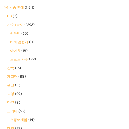
1-1 방송 연예
(1,811)
PD
(7)
가수 (솔로)
(293)
권은비
(35)
비비 김형서
(11)
아이유
(18)
트로트 가수
(29)
감독
(16)
개그맨
(88)
광고
(11)
교양
(29)
다큐
(8)
드라마
(65)
오징어게임
(14)
래퍼
(27)