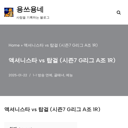
용쓰용네
콘
사람을 기록하는 블로그
텐
츠
로
건
너
Home
»
액셔니스타 vs 탑걸 (시즌7 G리그 A조 1R)
뛰
기
액셔니스타 vs 탑걸 (시즌7 G리그 A조 1R)
2025-01-22
1-1 방송 연예
,
골때녀
,
예능
액셔니스타 vs 탑걸 (시즌7 G리그 A조 1R)