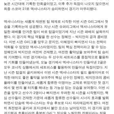
늦은 시간대에 기록한 만회골이었고, 이후 추가 득점이 나오지 않으면서
최종 스코어 2:1로 액셔니스타가 승리하면서 경기가 마무리됐다.
액셔니스타는 새롭게 재편된 팀 체제로 시작한 이번 시즌 G리그에서 첫
승을 기록하는데 성공했다. 지난 시즌 슈퍼리그에서 액셔니스타에게 유
일한 패배를 안겨준 팀이 바로 탑걸이었기에 지난 시즌 패배의 설욕까지
했다. 이 경기의 핵심 역할을 한 선수는 정혜인 – 박지안의 공격 콤비였
다. 이번 시즌 G리그를 앞두고 문지인, 이혜정이 빠지면서 다소 전력이
약화될 수 있었던 액셔니스타였지만, 팀의 핵심 전력이라고 할 수 있는
정혜인과 박지안은 여전히 건재했고, 여전한 활약상을 보여주며 팀 승리
에 기여했다. 이번 경기에서는 두 선수의 세트피스를 중점적으로 활용하
며 기회를 만들어냈는데, 오늘 경기에서 액셔니스타가 만들어낸 2골은
모두 코너킥 상황에서의 세트피스를 활용하여 만들어낸 득점이었다. 지
난 시즌 탑걸의 골키퍼에서 이번 시즌 액셔니스타의 필드 플레이어로 이
적한 태미도 좋은 활약을 보여주며 핵심 선수인 정혜인, 박지안과의 콤비
플레이를 만들어냈고, 새롭게 합류한 이영아는 교체로 뛰었지만 첫 경기
에서 몇 번의 볼 터치를 해내는 등 가능성 있는 모습을 보여줬다. 이번 시
즌을 앞두고 선수가 2명이나 빠지면서 우려한 채 시즌을 시작했지만, 핵
심 선수들이 건재한 가운데 새롭게 합류한 선수들이 시너지 효과를 발휘
하면서 단숨에 액셔니스타는 우승 후보로 다시 자리매김하게 됐다. 여전
히 최전방과 골키퍼 포지션에서 불안 요소는 남아있지만, 이 경기와 같은
경기력과 흐름이라면 충분히 G리그 정상을 노릴만한 전력이라는 점을