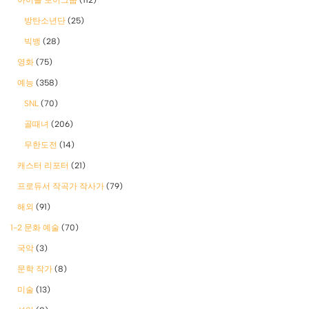
방탄소년단
(25)
빅뱅
(28)
영화
(75)
예능
(358)
SNL
(70)
골때녀
(206)
무한도전
(14)
캐스터 리포터
(21)
프로듀서 작곡가 작사가
(79)
해외
(91)
1-2 문화 예술
(70)
국악
(3)
문학 작가
(8)
미술
(13)