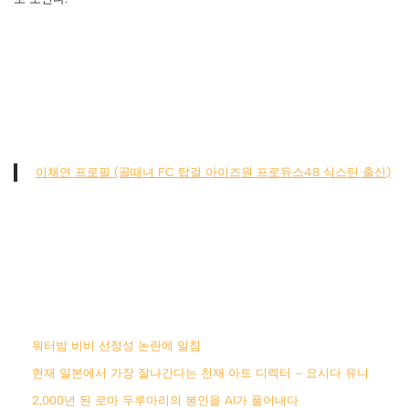
이채연 프로필 (골때녀 FC 탑걸 아이즈원 프로듀스48 식스틴 출신)
워터밤 비비 선정성 논란에 일침
현재 일본에서 가장 잘나간다는 천재 아트 디렉터 – 요시다 유니
2,000년 된 로마 두루마리의 봉인을 AI가 풀어내다