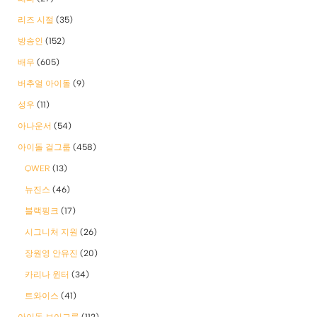
리즈 시절
(35)
방송인
(152)
배우
(605)
버추얼 아이돌
(9)
성우
(11)
아나운서
(54)
아이돌 걸그룹
(458)
QWER
(13)
뉴진스
(46)
블랙핑크
(17)
시그니처 지원
(26)
장원영 안유진
(20)
카리나 윈터
(34)
트와이스
(41)
아이돌 보이그룹
(112)