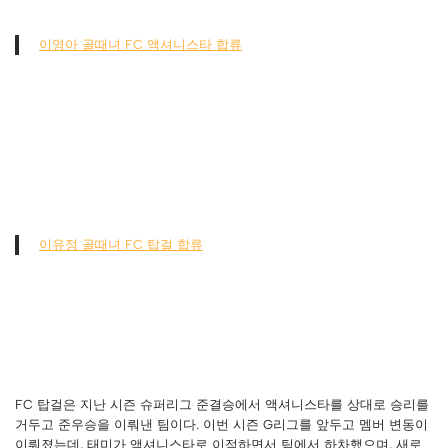
이영아 골때녀 FC 액셔니스타 합류
이유정 골때녀 FC 탑걸 합류
FC 탑걸은 지난 시즌 슈퍼리그 준결승에서 액셔니스타를 상대로 승리를
거두고 준우승을 이뤄낸 팀이다. 이번 시즌 G리그를 앞두고 멤버 변동이
이뤄졌는데, 태미가 액셔니스타로 이적하면서 팀에서 하차했으며, 새로