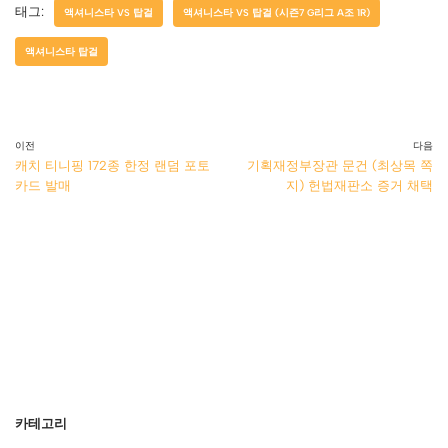
태그:
액셔니스타 VS 탑걸
액셔니스타 VS 탑걸 (시즌7 G리그 A조 1R)
액셔니스타 탑걸
이전
다음
캐치 티니핑 172종 한정 랜덤 포토
기획재정부장관 문건 (최상목 쪽
카드 발매
지) 헌법재판소 증거 채택
카테고리