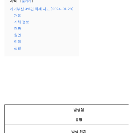
차례
숨기기
에어부산 391편 화재 사고 (2024-01-28)
개요
기체 정보
경과
원인
여담
관련
발생일
유형
발생 위치