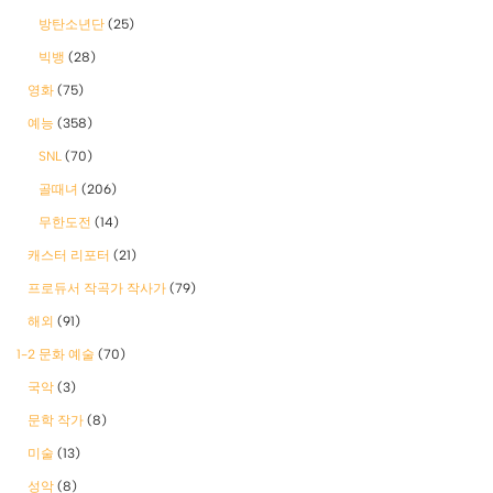
방탄소년단
(25)
빅뱅
(28)
영화
(75)
예능
(358)
SNL
(70)
골때녀
(206)
무한도전
(14)
캐스터 리포터
(21)
프로듀서 작곡가 작사가
(79)
해외
(91)
1-2 문화 예술
(70)
국악
(3)
문학 작가
(8)
미술
(13)
성악
(8)