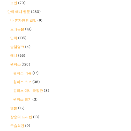
코인
(70)
만화 애니 웹툰
(280)
나 혼자만 레벨업
(9)
드래곤볼
(18)
만화
(135)
슬램덩크
(4)
애니
(65)
원피스
(120)
원피스 리뷰
(17)
원피스 스포
(38)
원피스 애니 극장판
(8)
원피스 표지
(3)
웹툰
(15)
장송의 프리렌
(13)
주술회전
(9)