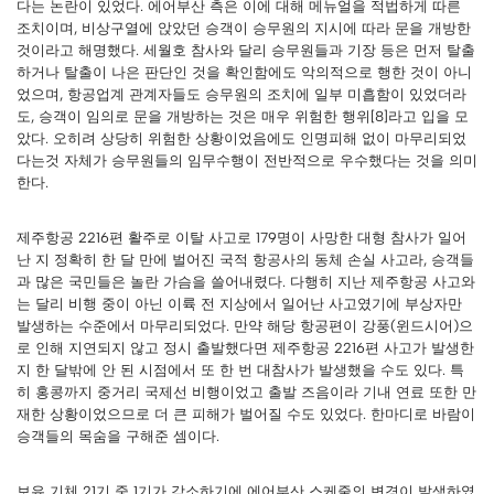
다는 논란이 있었다. 에어부산 측은 이에 대해 메뉴얼을 적법하게 따른
조치이며, 비상구열에 앉았던 승객이 승무원의 지시에 따라 문을 개방한
것이라고 해명했다. 세월호 참사와 달리 승무원들과 기장 등은 먼저 탈출
하거나 탈출이 나은 판단인 것을 확인함에도 악의적으로 행한 것이 아니
었으며, 항공업계 관계자들도 승무원의 조치에 일부 미흡함이 있었더라
도, 승객이 임의로 문을 개방하는 것은 매우 위험한 행위[8]라고 입을 모
았다. 오히려 상당히 위험한 상황이었음에도 인명피해 없이 마무리되었
다는것 자체가 승무원들의 임무수행이 전반적으로 우수했다는 것을 의미
한다.
제주항공 2216편 활주로 이탈 사고로 179명이 사망한 대형 참사가 일어
난 지 정확히 한 달 만에 벌어진 국적 항공사의 동체 손실 사고라, 승객들
과 많은 국민들은 놀란 가슴을 쓸어내렸다. 다행히 지난 제주항공 사고와
는 달리 비행 중이 아닌 이륙 전 지상에서 일어난 사고였기에 부상자만
발생하는 수준에서 마무리되었다. 만약 해당 항공편이 강풍(윈드시어)으
로 인해 지연되지 않고 정시 출발했다면 제주항공 2216편 사고가 발생한
지 한 달밖에 안 된 시점에서 또 한 번 대참사가 발생했을 수도 있다. 특
히 홍콩까지 중거리 국제선 비행이었고 출발 즈음이라 기내 연료 또한 만
재한 상황이었으므로 더 큰 피해가 벌어질 수도 있었다. 한마디로 바람이
승객들의 목숨을 구해준 셈이다.
보유 기체 21기 중 1기가 감소하기에 에어부산 스케줄의 변경이 발생하였