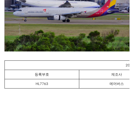
20
등록부호
제조사
HL7763
에어버스