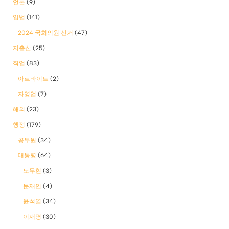
언론
(9)
입법
(141)
2024 국회의원 선거
(47)
저출산
(25)
직업
(83)
아르바이트
(2)
자영업
(7)
해외
(23)
행정
(179)
공무원
(34)
대통령
(64)
노무현
(3)
문재인
(4)
윤석열
(34)
이재명
(30)