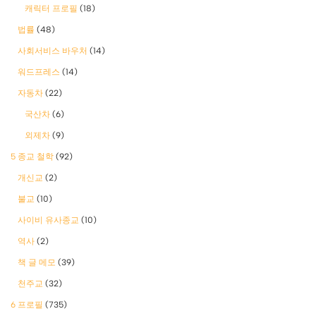
캐릭터 프로필
(18)
법률
(48)
사회서비스 바우처
(14)
워드프레스
(14)
자동차
(22)
국산차
(6)
외제차
(9)
5 종교 철학
(92)
개신교
(2)
불교
(10)
사이비 유사종교
(10)
역사
(2)
책 글 메모
(39)
천주교
(32)
6 프로필
(735)