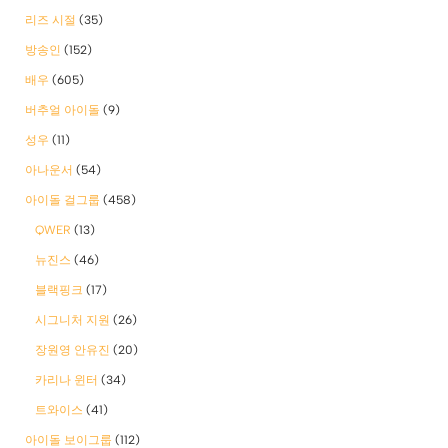
리즈 시절
(35)
방송인
(152)
배우
(605)
버추얼 아이돌
(9)
성우
(11)
아나운서
(54)
아이돌 걸그룹
(458)
QWER
(13)
뉴진스
(46)
블랙핑크
(17)
시그니처 지원
(26)
장원영 안유진
(20)
카리나 윈터
(34)
트와이스
(41)
아이돌 보이그룹
(112)