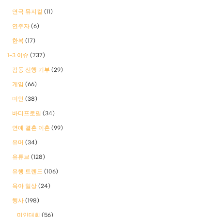
연극 뮤지컬
(11)
연주자
(6)
한복
(17)
1-3 이슈
(737)
감동 선행 기부
(29)
게임
(66)
미인
(38)
바디프로필
(34)
연예 결혼 이혼
(99)
유머
(34)
유튜브
(128)
유행 트렌드
(106)
육아 일상
(24)
행사
(198)
미인대회
(56)