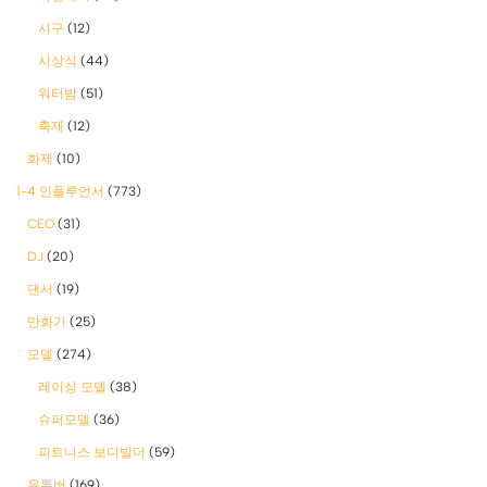
시구
(12)
시상식
(44)
워터밤
(51)
축제
(12)
화제
(10)
1-4 인플루언서
(773)
CEO
(31)
DJ
(20)
댄서
(19)
만화가
(25)
모델
(274)
레이싱 모델
(38)
슈퍼모델
(36)
피트니스 보디빌더
(59)
유튜버
(169)