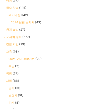
해외
(37)
혐오 차별
(145)
폐미니즘
(142)
2024 남혐 손가락
(43)
환경 날씨
(27)
2-2 사회 정치
(577)
경찰 치안
(23)
교육
(98)
2024 여대 공학전환
(20)
수능
(7)
국방
(37)
사법
(88)
검사
(13)
변호사
(18)
판사
(8)