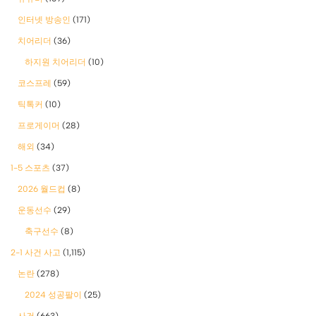
인터넷 방송인
(171)
치어리더
(36)
하지원 치어리더
(10)
코스프레
(59)
틱톡커
(10)
프로게이머
(28)
해외
(34)
1-5 스포츠
(37)
2026 월드컵
(8)
운동선수
(29)
축구선수
(8)
2-1 사건 사고
(1,115)
논란
(278)
2024 성공팔이
(25)