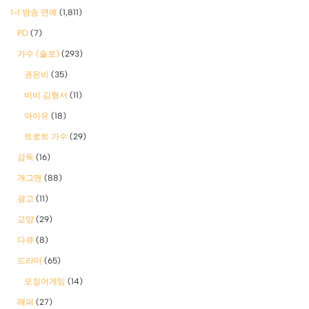
1-1 방송 연예
(1,811)
PD
(7)
가수 (솔로)
(293)
권은비
(35)
비비 김형서
(11)
아이유
(18)
트로트 가수
(29)
감독
(16)
개그맨
(88)
광고
(11)
교양
(29)
다큐
(8)
드라마
(65)
오징어게임
(14)
래퍼
(27)