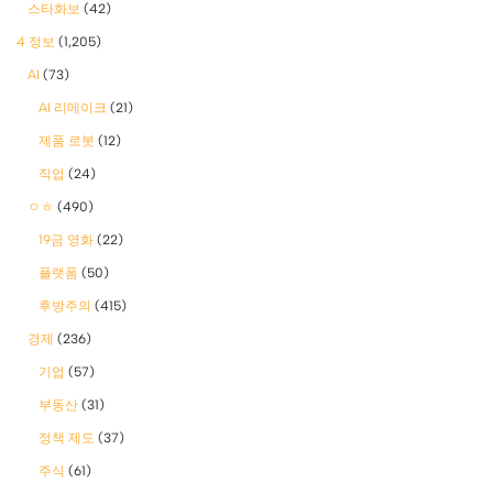
스타화보
(42)
4 정보
(1,205)
AI
(73)
AI 리메이크
(21)
제품 로봇
(12)
직업
(24)
ㅇㅎ
(490)
19금 영화
(22)
플랫폼
(50)
후방주의
(415)
경제
(236)
기업
(57)
부동산
(31)
정책 제도
(37)
주식
(61)