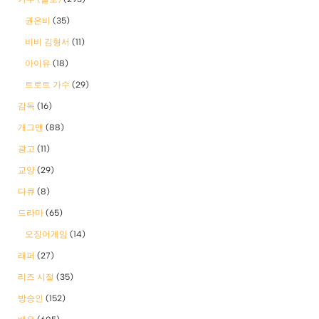
권은비
(35)
비비 김형서
(11)
아이유
(18)
트로트 가수
(29)
감독
(16)
개그맨
(88)
광고
(11)
교양
(29)
다큐
(8)
드라마
(65)
오징어게임
(14)
래퍼
(27)
리즈 시절
(35)
방송인
(152)