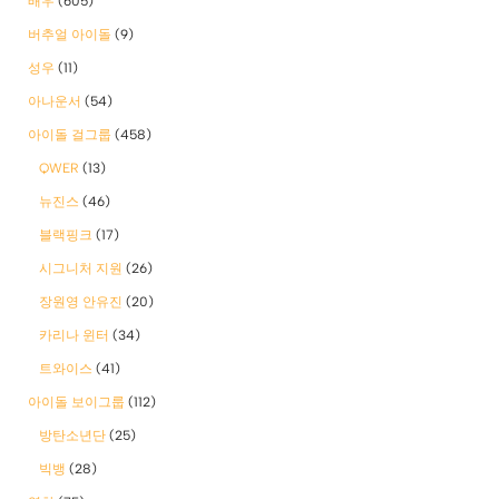
배우
(605)
버추얼 아이돌
(9)
성우
(11)
아나운서
(54)
아이돌 걸그룹
(458)
QWER
(13)
뉴진스
(46)
블랙핑크
(17)
시그니처 지원
(26)
장원영 안유진
(20)
카리나 윈터
(34)
트와이스
(41)
아이돌 보이그룹
(112)
방탄소년단
(25)
빅뱅
(28)