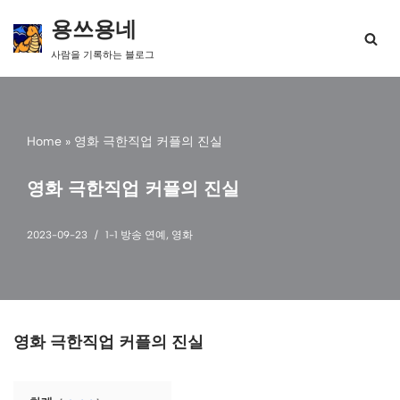
용쓰용네
콘
사람을 기록하는 블로그
텐
츠
로
건
너
Home
»
영화 극한직업 커플의 진실
뛰
기
영화 극한직업 커플의 진실
2023-09-23
1-1 방송 연예
,
영화
영화 극한직업 커플의 진실