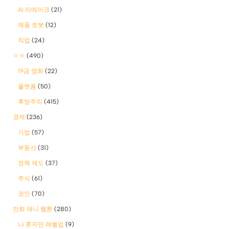
AI 리메이크
(21)
제품 로봇
(12)
직업
(24)
ㅇㅎ
(490)
19금 영화
(22)
플랫폼
(50)
후방주의
(415)
경제
(236)
기업
(57)
부동산
(31)
정책 제도
(37)
주식
(61)
코인
(70)
만화 애니 웹툰
(280)
나 혼자만 레벨업
(9)