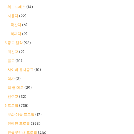
워드프레스
(14)
자동차
(22)
국산차
(6)
외제차
(9)
5 종교 철학
(92)
개신교
(2)
불교
(10)
사이비 유사종교
(10)
역사
(2)
책 글 메모
(39)
천주교
(32)
6 프로필
(735)
문화 예술 프로필
(17)
연예인 프로필
(398)
인플루언서 프로필
(216)