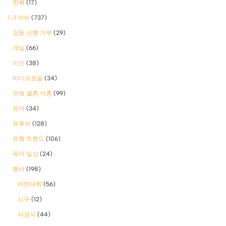
한복
(17)
1-3 이슈
(737)
감동 선행 기부
(29)
게임
(66)
미인
(38)
바디프로필
(34)
연예 결혼 이혼
(99)
유머
(34)
유튜브
(128)
유행 트렌드
(106)
육아 일상
(24)
행사
(198)
미인대회
(56)
시구
(12)
시상식
(44)