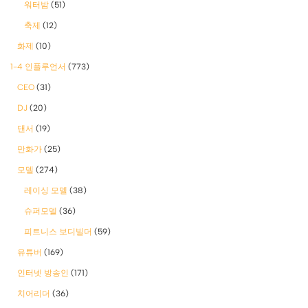
워터밤
(51)
축제
(12)
화제
(10)
1-4 인플루언서
(773)
CEO
(31)
DJ
(20)
댄서
(19)
만화가
(25)
모델
(274)
레이싱 모델
(38)
슈퍼모델
(36)
피트니스 보디빌더
(59)
유튜버
(169)
인터넷 방송인
(171)
치어리더
(36)