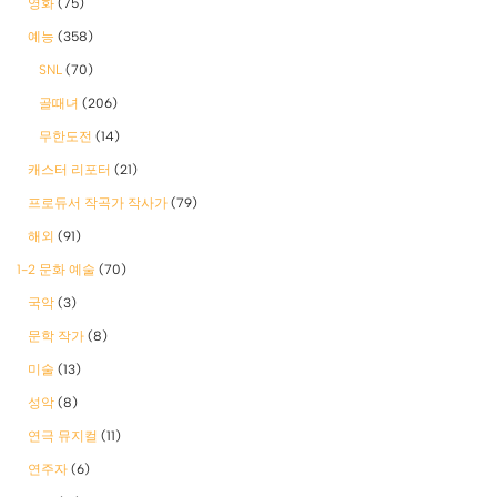
영화
(75)
예능
(358)
SNL
(70)
골때녀
(206)
무한도전
(14)
캐스터 리포터
(21)
프로듀서 작곡가 작사가
(79)
해외
(91)
1-2 문화 예술
(70)
국악
(3)
문학 작가
(8)
미술
(13)
성악
(8)
연극 뮤지컬
(11)
연주자
(6)