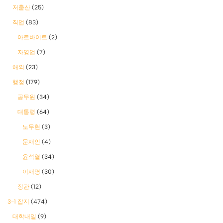
저출산
(25)
직업
(83)
아르바이트
(2)
자영업
(7)
해외
(23)
행정
(179)
공무원
(34)
대통령
(64)
노무현
(3)
문재인
(4)
윤석열
(34)
이재명
(30)
장관
(12)
3-1 잡지
(474)
대학내일
(9)