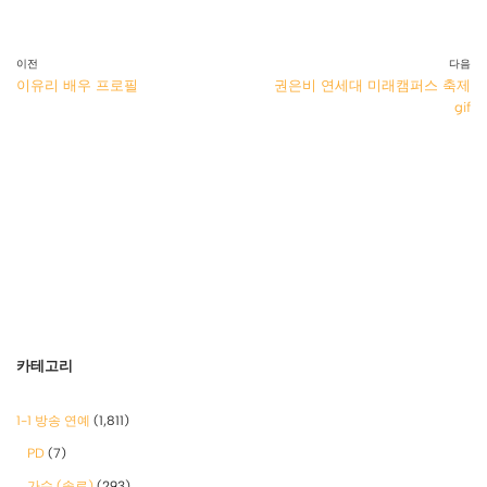
이전
다음
이유리 배우 프로필
권은비 연세대 미래캠퍼스 축제
gif
카테고리
1-1 방송 연예
(1,811)
PD
(7)
가수 (솔로)
(293)