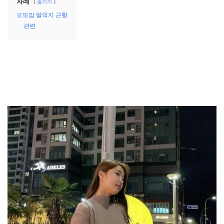
차례
숨기기
오또맘 말벅지 근황
관련