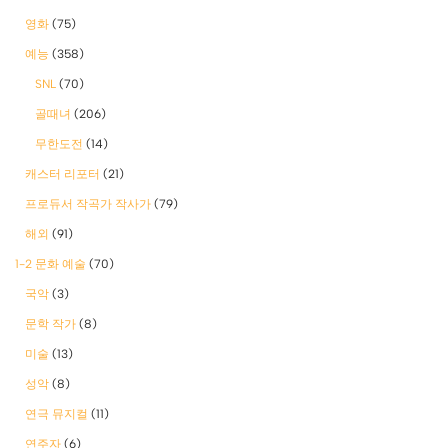
영화
(75)
예능
(358)
SNL
(70)
골때녀
(206)
무한도전
(14)
캐스터 리포터
(21)
프로듀서 작곡가 작사가
(79)
해외
(91)
1-2 문화 예술
(70)
국악
(3)
문학 작가
(8)
미술
(13)
성악
(8)
연극 뮤지컬
(11)
연주자
(6)