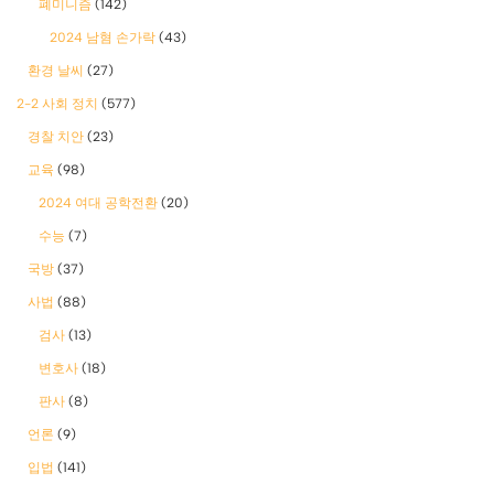
폐미니즘
(142)
2024 남혐 손가락
(43)
환경 날씨
(27)
2-2 사회 정치
(577)
경찰 치안
(23)
교육
(98)
2024 여대 공학전환
(20)
수능
(7)
국방
(37)
사법
(88)
검사
(13)
변호사
(18)
판사
(8)
언론
(9)
입법
(141)