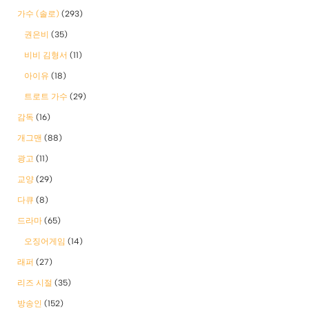
가수 (솔로)
(293)
권은비
(35)
비비 김형서
(11)
아이유
(18)
트로트 가수
(29)
감독
(16)
개그맨
(88)
광고
(11)
교양
(29)
다큐
(8)
드라마
(65)
오징어게임
(14)
래퍼
(27)
리즈 시절
(35)
방송인
(152)