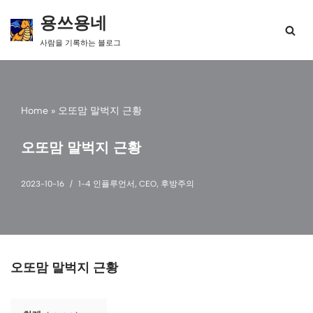
용쓰용네
콘
사람을 기록하는 블로그
텐
츠
로
건
너
Home
»
오또맘 말벅지 근황
뛰
기
오또맘 말벅지 근황
2023-10-16
1-4 인플루언서
,
CEO
,
후방주의
오또맘 말벅지 근황