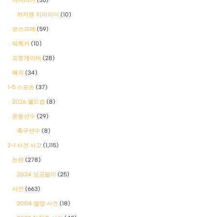
하지원 치어리더
(10)
코스프레
(59)
틱톡커
(10)
프로게이머
(28)
해외
(34)
1-5 스포츠
(37)
2026 월드컵
(8)
운동선수
(29)
축구선수
(8)
2-1 사건 사고
(1,115)
논란
(278)
2024 성공팔이
(25)
사건
(663)
2004 밀양 사건
(18)