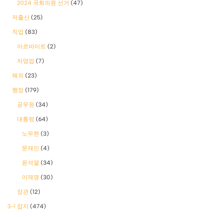
2024 국회의원 선거
(47)
저출산
(25)
직업
(83)
아르바이트
(2)
자영업
(7)
해외
(23)
행정
(179)
공무원
(34)
대통령
(64)
노무현
(3)
문재인
(4)
윤석열
(34)
이재명
(30)
장관
(12)
3-1 잡지
(474)