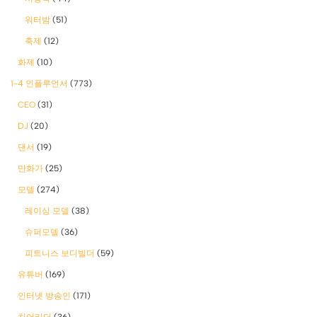
워터밤
(51)
축제
(12)
화제
(10)
1-4 인플루언서
(773)
CEO
(31)
DJ
(20)
댄서
(19)
만화가
(25)
모델
(274)
레이싱 모델
(38)
슈퍼모델
(36)
피트니스 보디빌더
(59)
유튜버
(169)
인터넷 방송인
(171)
치어리더
(36)