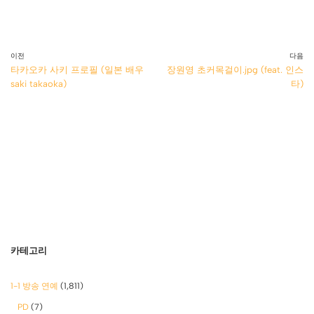
이전
다음
타카오카 사키 프로필 (일본 배우
장원영 초커목걸이.jpg (feat. 인스
saki takaoka)
타)
카테고리
1-1 방송 연예
(1,811)
PD
(7)