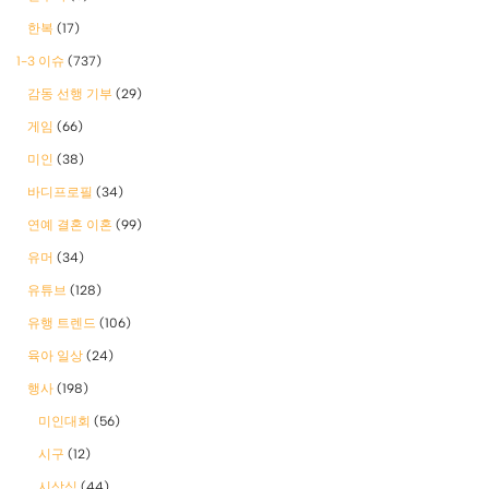
한복
(17)
1-3 이슈
(737)
감동 선행 기부
(29)
게임
(66)
미인
(38)
바디프로필
(34)
연예 결혼 이혼
(99)
유머
(34)
유튜브
(128)
유행 트렌드
(106)
육아 일상
(24)
행사
(198)
미인대회
(56)
시구
(12)
시상식
(44)