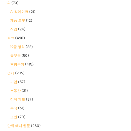
AI
(73)
AI 리메이크
(21)
제품 로봇
(12)
직업
(24)
ㅇㅎ
(490)
19금 영화
(22)
플랫폼
(50)
후방주의
(415)
경제
(236)
기업
(57)
부동산
(31)
정책 제도
(37)
주식
(61)
코인
(70)
만화 애니 웹툰
(280)