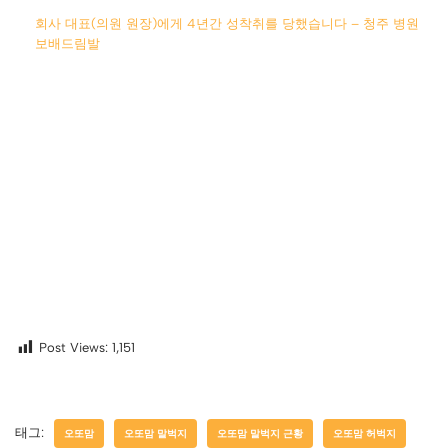
회사 대표(의원 원장)에게 4년간 성착취를 당했습니다 – 청주 병원
보배드림발
Post Views:
1,151
태그:
오또맘
오또맘 말벅지
오또맘 말벅지 근황
오또맘 허벅지