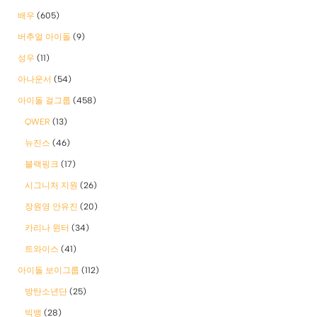
배우
(605)
버추얼 아이돌
(9)
성우
(11)
아나운서
(54)
아이돌 걸그룹
(458)
QWER
(13)
뉴진스
(46)
블랙핑크
(17)
시그니처 지원
(26)
장원영 안유진
(20)
카리나 윈터
(34)
트와이스
(41)
아이돌 보이그룹
(112)
방탄소년단
(25)
빅뱅
(28)