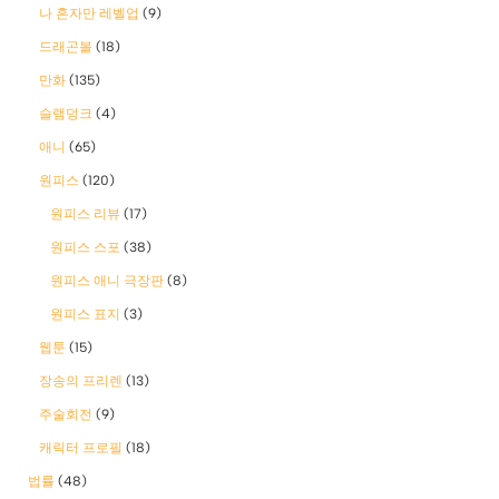
나 혼자만 레벨업
(9)
드래곤볼
(18)
만화
(135)
슬램덩크
(4)
애니
(65)
원피스
(120)
원피스 리뷰
(17)
원피스 스포
(38)
원피스 애니 극장판
(8)
원피스 표지
(3)
웹툰
(15)
장송의 프리렌
(13)
주술회전
(9)
캐릭터 프로필
(18)
법률
(48)