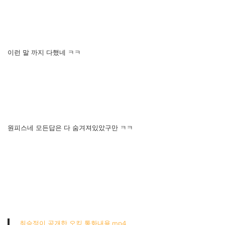
이런 말 까지 다했네 ㅋㅋ
원피스네 모든답은 다 숨겨져있았구만 ㅋㅋ
최승정이 공개한 오킹 통화내용.mp4