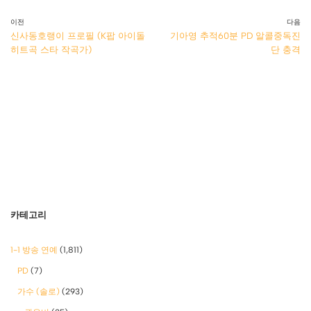
이전
다음
신사동호랭이 프로필 (K팝 아이돌
기아영 추적60분 PD 알콜중독진
히트곡 스타 작곡가)
단 충격
카테고리
1-1 방송 연예
(1,811)
PD
(7)
가수 (솔로)
(293)