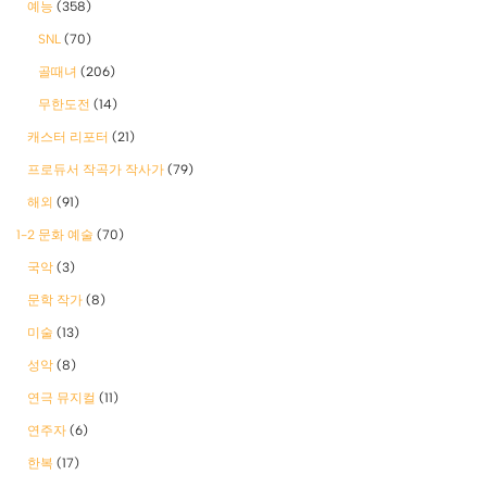
예능
(358)
SNL
(70)
골때녀
(206)
무한도전
(14)
캐스터 리포터
(21)
프로듀서 작곡가 작사가
(79)
해외
(91)
1-2 문화 예술
(70)
국악
(3)
문학 작가
(8)
미술
(13)
성악
(8)
연극 뮤지컬
(11)
연주자
(6)
한복
(17)