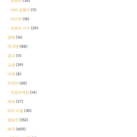
권은비
(35)
비비 김형서
(11)
아이유
(18)
트로트 가수
(29)
감독
(16)
개그맨
(88)
광고
(11)
교양
(29)
다큐
(8)
드라마
(65)
오징어게임
(14)
래퍼
(27)
리즈 시절
(35)
방송인
(152)
배우
(605)