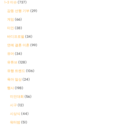
1-3 이슈
(737)
감동 선행 기부
(29)
게임
(66)
미인
(38)
바디프로필
(34)
연예 결혼 이혼
(99)
유머
(34)
유튜브
(128)
유행 트렌드
(106)
육아 일상
(24)
행사
(198)
미인대회
(56)
시구
(12)
시상식
(44)
워터밤
(51)