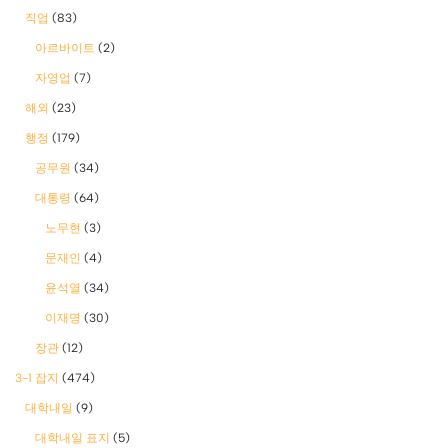
직업
(83)
아르바이트
(2)
자영업
(7)
해외
(23)
행정
(179)
공무원
(34)
대통령
(64)
노무현
(3)
문재인
(4)
윤석열
(34)
이재명
(30)
장관
(12)
3-1 잡지
(474)
대학내일
(9)
대학내일 표지
(5)