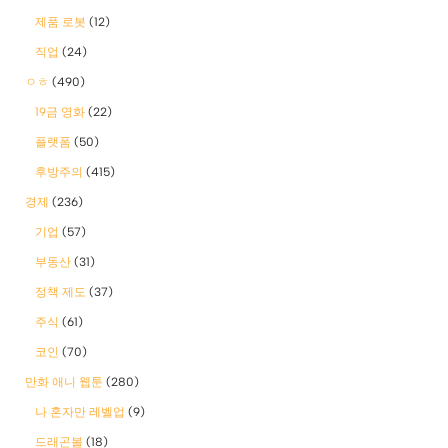
제품 로봇
(12)
직업
(24)
ㅇㅎ
(490)
19금 영화
(22)
플랫폼
(50)
후방주의
(415)
경제
(236)
기업
(57)
부동산
(31)
정책 제도
(37)
주식
(61)
코인
(70)
만화 애니 웹툰
(280)
나 혼자만 레벨업
(9)
드래곤볼
(18)