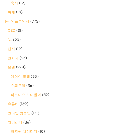
축제
(12)
화제
(10)
1-4 인플루언서
(773)
CEO
(31)
DJ
(20)
댄서
(19)
만화가
(25)
모델
(274)
레이싱 모델
(38)
슈퍼모델
(36)
피트니스 보디빌더
(59)
유튜버
(169)
인터넷 방송인
(171)
치어리더
(36)
하지원 치어리더
(10)