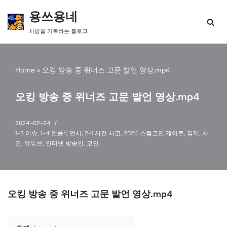
용쓰용네
콘
사람을 기록하는 블로그
텐
츠
로
건
Home
»
오킹 방송 중 위너즈 고문 발언 영상.mp4
너
뛰
오킹 방송 중 위너즈 고문 발언 영상.mp4
기
2024-02-24
1-3 이슈
,
1-4 인플루언서
,
2-1 사건 사고
,
2024 스캠코인 게이트
,
경제
,
사
건
,
유튜브
,
인터넷 방송인
,
코인
오킹 방송 중 위너즈 고문 발언 영상.mp4