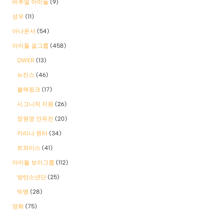
버추얼 아이돌
(9)
성우
(11)
아나운서
(54)
아이돌 걸그룹
(458)
QWER
(13)
뉴진스
(46)
블랙핑크
(17)
시그니처 지원
(26)
장원영 안유진
(20)
카리나 윈터
(34)
트와이스
(41)
아이돌 보이그룹
(112)
방탄소년단
(25)
빅뱅
(28)
영화
(75)