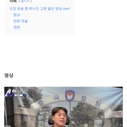
차례
숨기기
오킹 방송 중 위너즈 고문 발언 영상.mp4
영상
반응 댓글
관련
영상