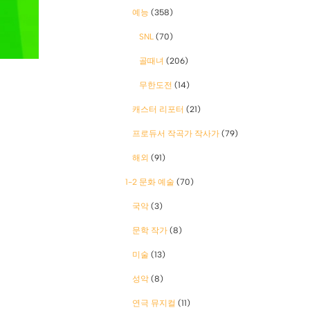
예능
(358)
SNL
(70)
골때녀
(206)
무한도전
(14)
캐스터 리포터
(21)
프로듀서 작곡가 작사가
(79)
해외
(91)
1-2 문화 예술
(70)
국악
(3)
문학 작가
(8)
미술
(13)
성악
(8)
연극 뮤지컬
(11)