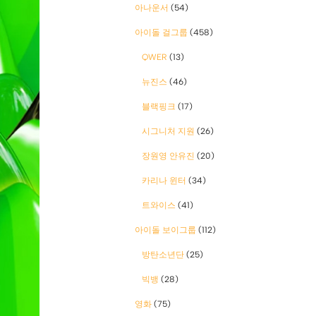
아나운서
(54)
아이돌 걸그룹
(458)
QWER
(13)
뉴진스
(46)
블랙핑크
(17)
시그니처 지원
(26)
장원영 안유진
(20)
카리나 윈터
(34)
트와이스
(41)
아이돌 보이그룹
(112)
방탄소년단
(25)
빅뱅
(28)
영화
(75)