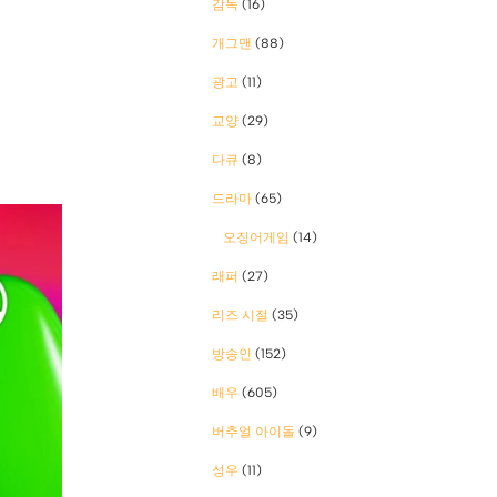
감독
(16)
개그맨
(88)
광고
(11)
교양
(29)
다큐
(8)
드라마
(65)
오징어게임
(14)
래퍼
(27)
리즈 시절
(35)
방송인
(152)
배우
(605)
버추얼 아이돌
(9)
성우
(11)