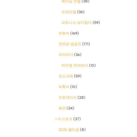
레이싱 모델
(38)
슈퍼모델
(36)
피트니스 보디빌더
(59)
유튜버
(169)
인터넷 방송인
(171)
치어리더
(36)
하지원 치어리더
(10)
코스프레
(59)
틱톡커
(10)
프로게이머
(28)
해외
(34)
1-5 스포츠
(37)
2026 월드컵
(8)