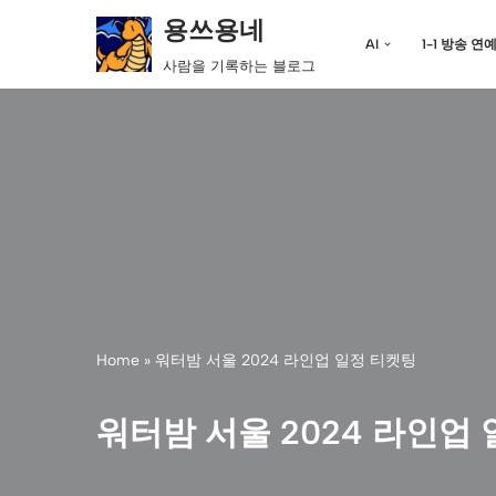
용쓰용네
AI
1-1 방송 연
콘
사람을 기록하는 블로그
텐
츠
로
건
너
뛰
기
Home
»
워터밤 서울 2024 라인업 일정 티켓팅
워터밤 서울 2024 라인업