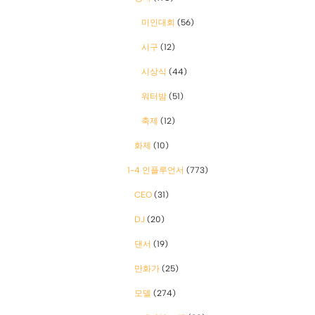
미인대회
(56)
시구
(12)
시상식
(44)
워터밤
(51)
축제
(12)
화제
(10)
1-4 인플루언서
(773)
CEO
(31)
DJ
(20)
댄서
(19)
만화가
(25)
모델
(274)