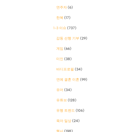
연주자
(6)
한복
(17)
1-3 이슈
(737)
감동 선행 기부
(29)
게임
(66)
미인
(38)
바디프로필
(34)
연예 결혼 이혼
(99)
유머
(34)
유튜브
(128)
유행 트렌드
(106)
육아 일상
(24)
행사
(198)