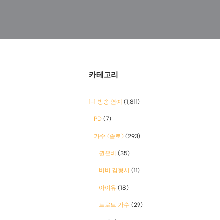
카테고리
1-1 방송 연예
(1,811)
PD
(7)
가수 (솔로)
(293)
권은비
(35)
비비 김형서
(11)
아이유
(18)
트로트 가수
(29)