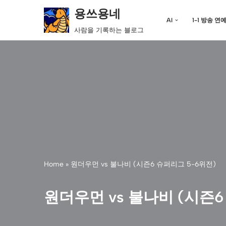
용쓰용네
AI
1-1 방송 연
콘
사람을 기록하는 블로그
텐
츠
로
건
너
뛰
기
Home
»
원더우먼 vs 불나비 (시즌6 슈퍼리그 5-6위전)
원더우먼 vs 불나비 (시즌6