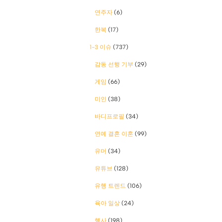
연주자
(6)
한복
(17)
1-3 이슈
(737)
감동 선행 기부
(29)
게임
(66)
미인
(38)
바디프로필
(34)
연예 결혼 이혼
(99)
유머
(34)
유튜브
(128)
유행 트렌드
(106)
육아 일상
(24)
행사
(198)