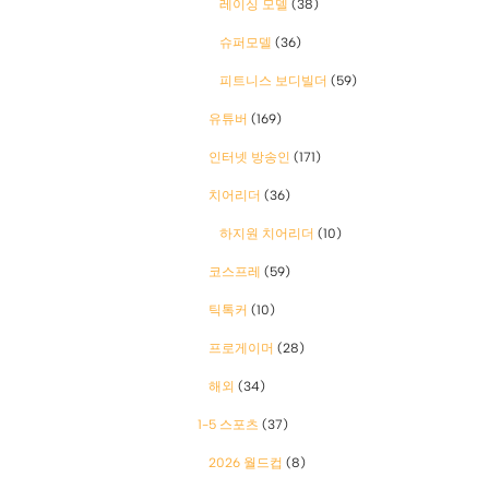
레이싱 모델
(38)
슈퍼모델
(36)
피트니스 보디빌더
(59)
유튜버
(169)
인터넷 방송인
(171)
치어리더
(36)
하지원 치어리더
(10)
코스프레
(59)
틱톡커
(10)
프로게이머
(28)
해외
(34)
1-5 스포츠
(37)
2026 월드컵
(8)