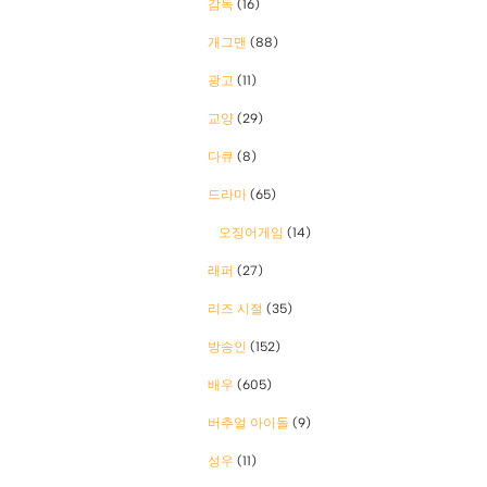
감독
(16)
개그맨
(88)
광고
(11)
교양
(29)
다큐
(8)
드라마
(65)
오징어게임
(14)
래퍼
(27)
리즈 시절
(35)
방송인
(152)
배우
(605)
버추얼 아이돌
(9)
성우
(11)