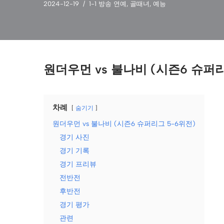
2024-12-19
1-1 방송 연예
,
골때녀
,
예능
원더우먼 vs 불나비 (시즌6 슈퍼리
차례
숨기기
원더우먼 vs 불나비 (시즌6 슈퍼리그 5-6위전)
경기 사진
경기 기록
경기 프리뷰
전반전
후반전
경기 평가
관련