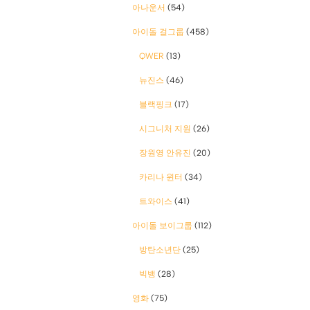
아나운서
(54)
아이돌 걸그룹
(458)
QWER
(13)
뉴진스
(46)
블랙핑크
(17)
시그니처 지원
(26)
장원영 안유진
(20)
카리나 윈터
(34)
트와이스
(41)
아이돌 보이그룹
(112)
방탄소년단
(25)
빅뱅
(28)
영화
(75)