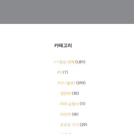
카테고리
1-1 방송 연예
(1,811)
PD
(7)
가수 (솔로)
(293)
권은비
(35)
비비 김형서
(11)
아이유
(18)
트로트 가수
(29)