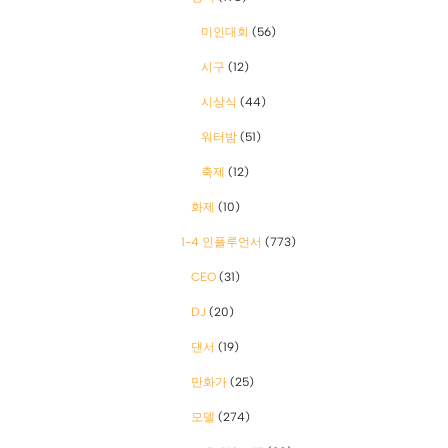
미인대회
(56)
시구
(12)
시상식
(44)
워터밤
(51)
축제
(12)
화제
(10)
1-4 인플루언서
(773)
CEO
(31)
DJ
(20)
댄서
(19)
만화가
(25)
모델
(274)