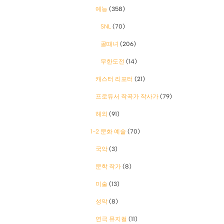
예능
(358)
SNL
(70)
골때녀
(206)
무한도전
(14)
캐스터 리포터
(21)
프로듀서 작곡가 작사가
(79)
해외
(91)
1-2 문화 예술
(70)
국악
(3)
문학 작가
(8)
미술
(13)
성악
(8)
연극 뮤지컬
(11)