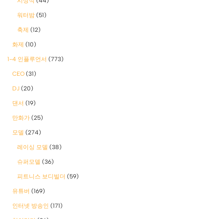
시상식
(44)
워터밤
(51)
축제
(12)
화제
(10)
1-4 인플루언서
(773)
CEO
(31)
DJ
(20)
댄서
(19)
만화가
(25)
모델
(274)
레이싱 모델
(38)
슈퍼모델
(36)
피트니스 보디빌더
(59)
유튜버
(169)
인터넷 방송인
(171)