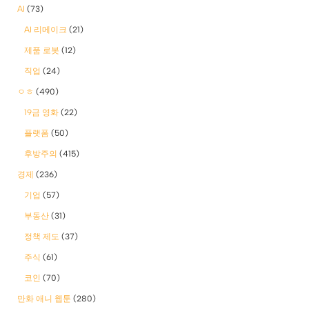
AI
(73)
AI 리메이크
(21)
제품 로봇
(12)
직업
(24)
ㅇㅎ
(490)
19금 영화
(22)
플랫폼
(50)
후방주의
(415)
경제
(236)
기업
(57)
부동산
(31)
정책 제도
(37)
주식
(61)
코인
(70)
만화 애니 웹툰
(280)