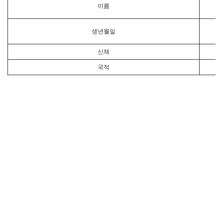
이름
생년월일
신체
국적