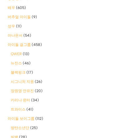
배우
(605)
버추얼 아이돌
(9)
성우
(11)
아나운서
(54)
아이돌 걸그룹
(458)
QWER
(13)
뉴진스
(46)
블랙핑크
(17)
시그니처 지원
(26)
장원영 안유진
(20)
카리나 윈터
(34)
트와이스
(41)
아이돌 보이그룹
(112)
방탄소년단
(25)
빅뱅
(28)