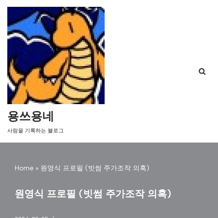
콘
텐
츠
로
건
너
뛰
기
용쓰용네
사람을 기록하는 블로그
Home
»
원영식 프로필 (빗썸 주가조작 의혹)
원영식 프로필 (빗썸 주가조작 의혹)