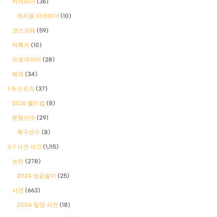
치어리더
(36)
하지원 치어리더
(10)
코스프레
(59)
틱톡커
(10)
프로게이머
(28)
해외
(34)
1-5 스포츠
(37)
2026 월드컵
(8)
운동선수
(29)
축구선수
(8)
2-1 사건 사고
(1,115)
논란
(278)
2024 성공팔이
(25)
사건
(663)
2004 밀양 사건
(18)