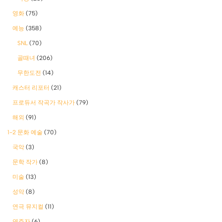
영화
(75)
예능
(358)
SNL
(70)
골때녀
(206)
무한도전
(14)
캐스터 리포터
(21)
프로듀서 작곡가 작사가
(79)
해외
(91)
1-2 문화 예술
(70)
국악
(3)
문학 작가
(8)
미술
(13)
성악
(8)
연극 뮤지컬
(11)
연주자
(6)