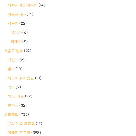
사회서비스 바우처
(14)
워드프레스
(14)
자동차
(22)
국산차
(6)
외제차
(9)
5 종교 철학
(92)
개신교
(2)
불교
(10)
사이비 유사종교
(10)
역사
(2)
책 글 메모
(39)
천주교
(32)
6 프로필
(735)
문화 예술 프로필
(17)
연예인 프로필
(398)