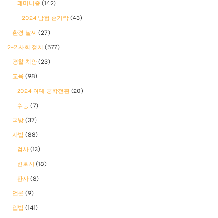
폐미니즘
(142)
2024 남혐 손가락
(43)
환경 날씨
(27)
2-2 사회 정치
(577)
경찰 치안
(23)
교육
(98)
2024 여대 공학전환
(20)
수능
(7)
국방
(37)
사법
(88)
검사
(13)
변호사
(18)
판사
(8)
언론
(9)
입법
(141)