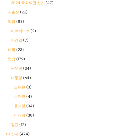
2024 국회의원 선거
(47)
저출산
(25)
직업
(83)
아르바이트
(2)
자영업
(7)
해외
(23)
행정
(179)
공무원
(34)
대통령
(64)
노무현
(3)
문재인
(4)
윤석열
(34)
이재명
(30)
장관
(12)
3-1 잡지
(474)