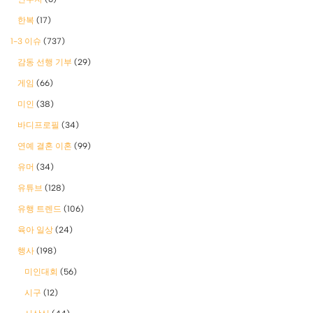
한복
(17)
1-3 이슈
(737)
감동 선행 기부
(29)
게임
(66)
미인
(38)
바디프로필
(34)
연예 결혼 이혼
(99)
유머
(34)
유튜브
(128)
유행 트렌드
(106)
육아 일상
(24)
행사
(198)
미인대회
(56)
시구
(12)