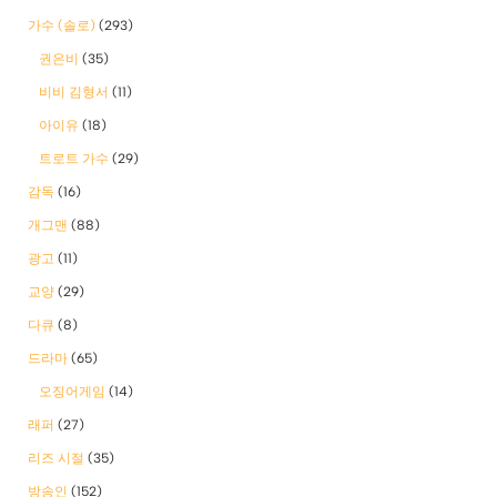
가수 (솔로)
(293)
권은비
(35)
비비 김형서
(11)
아이유
(18)
트로트 가수
(29)
감독
(16)
개그맨
(88)
광고
(11)
교양
(29)
다큐
(8)
드라마
(65)
오징어게임
(14)
래퍼
(27)
리즈 시절
(35)
방송인
(152)