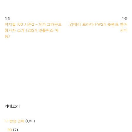
이전
다음
피지컬 100 시즌2 – 언더그라운드
김태리 프라다 FW24 숏팬츠 앰버
참가자 소개 (2024 넷플릭스 예
서더
능)
카테고리
1-1 방송 연예
(1,811)
PD
(7)