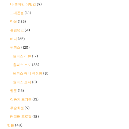
나 혼자만 레벨업
(9)
드래곤볼
(18)
만화
(135)
슬램덩크
(4)
애니
(65)
원피스
(120)
원피스 리뷰
(17)
원피스 스포
(38)
원피스 애니 극장판
(8)
원피스 표지
(3)
웹툰
(15)
장송의 프리렌
(13)
주술회전
(9)
캐릭터 프로필
(18)
법률
(48)